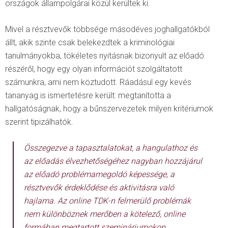
országok állampolgárai közül kerültek ki.
Mivel a résztvevők többsége másodéves joghallgatókból
állt, akik szinte csak belekezdtek a kriminológiai
tanulmányokba, tökéletes nyitásnak bizonyult az előadó
részéről, hogy egy olyan információt szolgáltatott
számunkra, ami nem köztudott. Ráadásul egy kevés
tananyag is ismertetésre került: megtanította a
hallgatóságnak, hogy a bűnszervezetek milyen kritériumok
szerint tipizálhatók.
Összegezve a tapasztalatokat, a hangulathoz és
az előadás élvezhetőségéhez nagyban hozzájárul
az előadó problémamegoldó képessége, a
résztvevők érdeklődése és aktivitásra való
hajlama. Az online TDK-n felmerülő problémák
nem különböznek merőben a kötelező, online
formában megtartott szemináriumokon