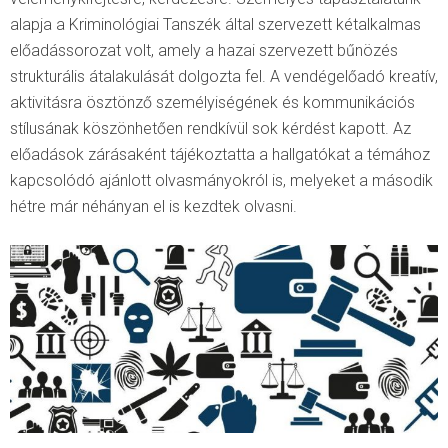
alapja a Kriminológiai Tanszék által szervezett kétalkalmas
előadássorozat volt, amely a hazai szervezett bűnözés
strukturális átalakulását dolgozta fel. A vendégelőadó kreatív,
aktivitásra ösztönző személyiségének és kommunikációs
stílusának köszönhetően rendkívül sok kérdést kapott. Az
előadások zárásaként tájékoztatta a hallgatókat a témához
kapcsolódó ajánlott olvasmányokról is, melyeket a második
hétre már néhányan el is kezdtek olvasni.