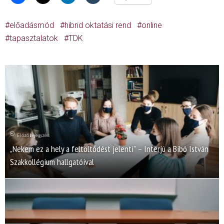
előadásmód
hibrid oktatási rend
online
tapasztalatok
TDK
Előző bejegyzés
„Nekem ez a hely a feltöltődést jelenti” – Interjú a Bibó István
Szakkollégium hallgatóival