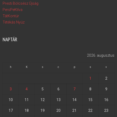
Presti Bölcsész Újság
PersPeKtíva
TátKontúr
Tétékás Nyúz
NAPTÁR
2026. augusztus
h
K
s
c
p
s
v
1
2
3
4
5
6
7
8
9
10
11
12
13
14
15
16
17
18
19
20
21
22
23