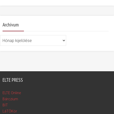
Archívum
Archívum
ELTE PRESS
ELTE Online
Bárczium
BIT
LáTÓKör