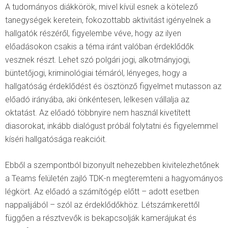
A tudományos diákkörök, mivel kívül esnek a kötelező
tanegységek keretein, fokozottabb aktivitást igényelnek a
hallgatók részéről, figyelembe véve, hogy az ilyen
előadásokon csakis a téma iránt valóban érdeklődők
vesznek részt. Lehet szó polgári jogi, alkotmányjogi,
büntetőjogi, kriminológiai témáról, lényeges, hogy a
hallgatóság érdeklődést és ösztönző figyelmet mutasson az
előadó irányába, aki önkéntesen, lelkesen vállalja az
oktatást. Az előadó többnyire nem használ kivetített
diasorokat, inkább dialógust próbál folytatni és figyelemmel
kíséri hallgatósága reakcióit.
Ebből a szempontból bizonyult nehezebben kivitelezhetőnek
a Teams felületén zajló TDK-n megteremteni a hagyományos
légkört. Az előadó a számítógép előtt – adott esetben
nappalijából – szól az érdeklődőkhöz. Létszámkerettől
függően a résztvevők is bekapcsolják kamerájukat és