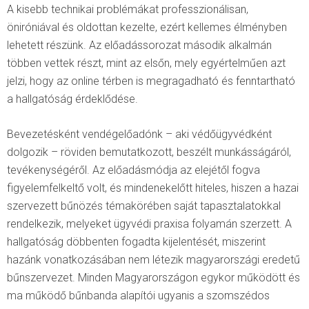
A kisebb technikai problémákat professzionálisan,
öniróniával és oldottan kezelte, ezért kellemes élményben
lehetett részünk. Az előadássorozat második alkalmán
többen vettek részt, mint az elsőn, mely egyértelműen azt
jelzi, hogy az online térben is megragadható és fenntartható
a hallgatóság érdeklődése.
Bevezetésként vendégelőadónk – aki védőügyvédként
dolgozik – röviden bemutatkozott, beszélt munkásságáról,
tevékenységéről. Az előadásmódja az elejétől fogva
figyelemfelkeltő volt, és mindenekelőtt hiteles, hiszen a hazai
szervezett bűnözés témakörében saját tapasztalatokkal
rendelkezik, melyeket ügyvédi praxisa folyamán szerzett. A
hallgatóság döbbenten fogadta kijelentését, miszerint
hazánk vonatkozásában nem létezik magyarországi eredetű
bűnszervezet. Minden Magyarországon egykor működött és
ma működő bűnbanda alapítói ugyanis a szomszédos