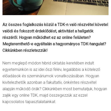
Az összes foglalkozás közül a TDK-n való részvétel követel
valódi és fokozott érdeklődést, aktivitást a hallgatók
részéről. Hogyan működhet ez az online felületen?
Megteremthető-e egyáltalán a hagyományos TDK-hangulat?
Cikkünkben részletezzük!
Nem meglepő módon hibrid oktatás keretében indult
egyetemünkön is az idei őszi félév, legalábbis a kötelező
előadások és szemináriumok vonatkozásában. Hogyan
kivitelezhetők azonban a fakultatív, önkéntes részvétel
alapján működő órák? Cikkünkben most bemutatjuk, hogyan
zajlik egy online TDK, majd összegezzük az ezzel
kapcsolatos tapasztalatainkat.