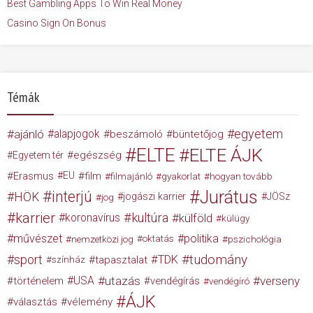
Best Gambling Apps To Win Real Money
Casino Sign On Bonus
Témák
egyetem
ajánló
alapjogok
beszámoló
büntetőjog
ELTE
ELTE ÁJK
egészség
Egyetem tér
Erasmus
EU
film
filmajánló
gyakorlat
hogyan tovább
Jurátus
interjú
HÖK
jogászi karrier
JÖSz
jog
karrier
kultúra
koronavírus
külföld
külügy
művészet
politika
nemzetközi jog
oktatás
pszichológia
tudomány
sport
TDK
tapasztalat
színház
USA
utazás
verseny
történelem
vendégírás
vendégíró
ÁJK
választás
vélemény