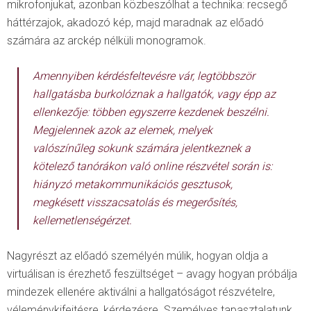
mikrofonjukat, azonban közbeszólhat a technika: recsegő
háttérzajok, akadozó kép, majd maradnak az előadó
számára az arckép nélküli monogramok.
Amennyiben kérdésfeltevésre vár, legtöbbször
hallgatásba burkolóznak a hallgatók, vagy épp az
ellenkezője: többen egyszerre kezdenek beszélni.
Megjelennek azok az elemek, melyek
valószínűleg sokunk számára jelentkeznek a
kötelező tanórákon való online részvétel során is:
hiányzó metakommunikációs gesztusok,
megkésett visszacsatolás és megerősítés,
kellemetlenségérzet.
Nagyrészt az előadó személyén múlik, hogyan oldja a
virtuálisan is érezhető feszültséget – avagy hogyan próbálja
mindezek ellenére aktiválni a hallgatóságot részvételre,
véleménykifejtésre, kérdezésre. Személyes tapasztalatunk