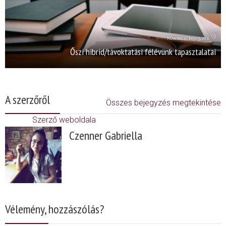
Következő bejegyzés
Őszi hibrid/távoktatási félévünk tapasztalatai
A szerzőről
Összes bejegyzés megtekintése
Szerző weboldala
Czenner Gabriella
Vélemény, hozzászólás?