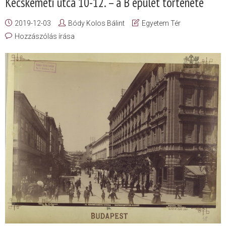
Kecskeméti utca 10-12. – a B épület története
2019-12-03
Bódy Kolos Bálint
Egyetem Tér
Hozzászólás írása