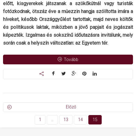
előtt, kisgyerekek játszanak a szökőkútnál vagy turisták
fotózkodnak, ötszáz éve a müezzin hangja szólította imára a
híveket, később Országgyűlést tartottak, majd neves költők
és politikusok laktak, miközben a jövő papjait és jogászait
képezték. Izgalmas és sokszínű időutazásra invitálunk, mely
során csak a helyszín változatlan: az Egyetem tér.
Tovább
Előző
1
…
13
14
15