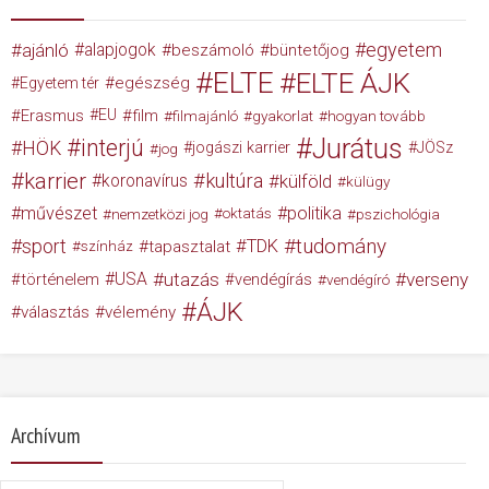
egyetem
ajánló
alapjogok
beszámoló
büntetőjog
ELTE
ELTE ÁJK
egészség
Egyetem tér
Erasmus
EU
film
filmajánló
gyakorlat
hogyan tovább
Jurátus
interjú
HÖK
jogászi karrier
JÖSz
jog
karrier
kultúra
koronavírus
külföld
külügy
művészet
politika
nemzetközi jog
oktatás
pszichológia
tudomány
sport
TDK
tapasztalat
színház
USA
utazás
verseny
történelem
vendégírás
vendégíró
ÁJK
választás
vélemény
Archívum