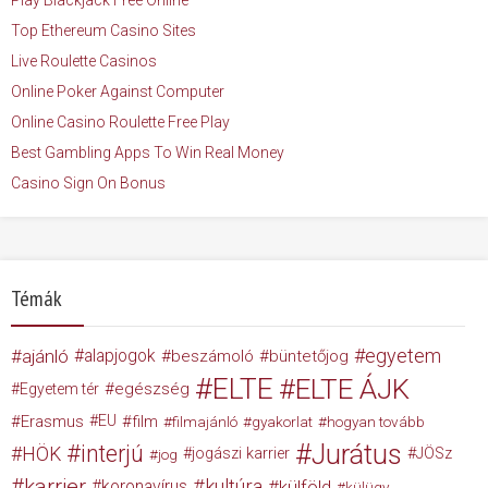
Top Ethereum Casino Sites
Live Roulette Casinos
Online Poker Against Computer
Online Casino Roulette Free Play
Best Gambling Apps To Win Real Money
Casino Sign On Bonus
Témák
egyetem
ajánló
alapjogok
beszámoló
büntetőjog
ELTE
ELTE ÁJK
egészség
Egyetem tér
Erasmus
EU
film
filmajánló
gyakorlat
hogyan tovább
Jurátus
interjú
HÖK
jogászi karrier
JÖSz
jog
karrier
kultúra
koronavírus
külföld
külügy