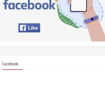
Facebook