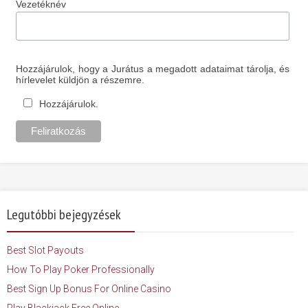
Vezetéknév
Hozzájárulok, hogy a Jurátus a megadott adataimat tárolja, és
hírlevelet küldjön a részemre.
Hozzájárulok.
Legutóbbi bejegyzések
Best Slot Payouts
How To Play Poker Professionally
Best Sign Up Bonus For Online Casino
Play Blackjack Free Online