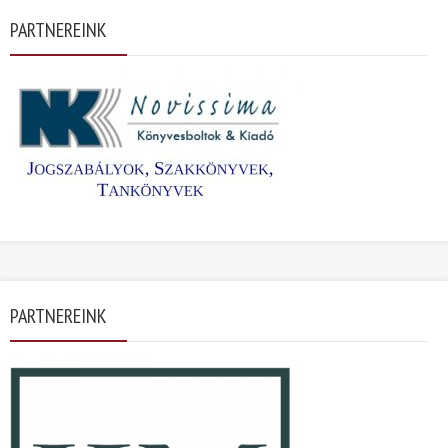
PARTNEREINK
PARTNEREINK