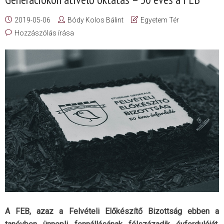
2019-05-06
Bódy Kolos Bálint
Egyetem Tér
Hozzászólás írása
A FEB, azaz a Felvételi Előkészítő Bizottság ebben a