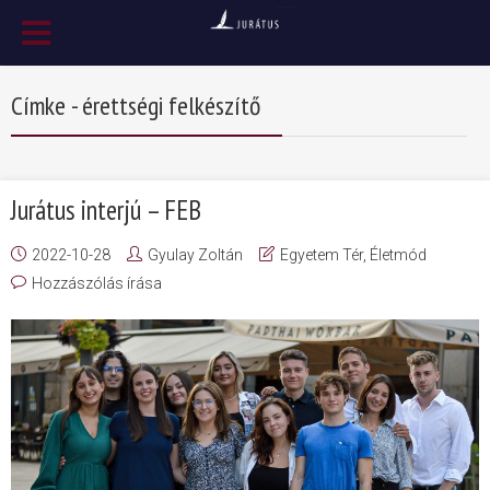
Címke - érettségi felkészítő
Jurátus interjú – FEB
2022-10-28
Gyulay Zoltán
Egyetem Tér
,
Életmód
Hozzászólás írása