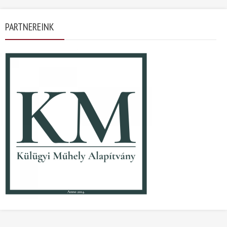
PARTNEREINK