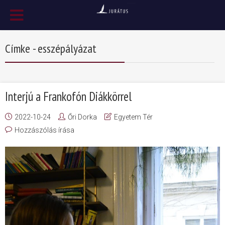
Címke - esszépályázat
Interjú a Frankofón Diákkörrel
2022-10-24
Őri Dorka
Egyetem Tér
Hozzászólás írása