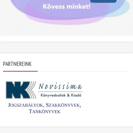
PARTNEREINK