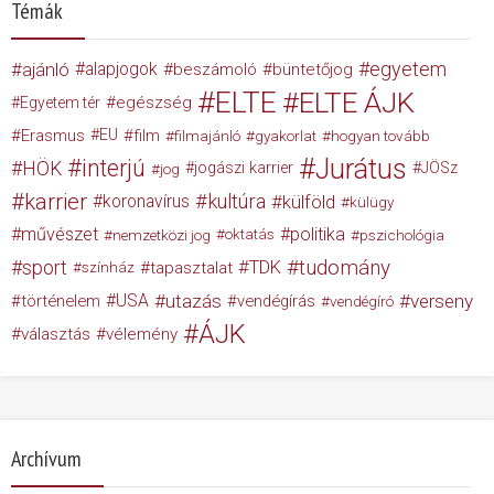
Témák
egyetem
ajánló
alapjogok
beszámoló
büntetőjog
ELTE
ELTE ÁJK
egészség
Egyetem tér
Erasmus
EU
film
filmajánló
gyakorlat
hogyan tovább
Jurátus
interjú
HÖK
jogászi karrier
JÖSz
jog
karrier
kultúra
koronavírus
külföld
külügy
művészet
politika
nemzetközi jog
oktatás
pszichológia
tudomány
sport
TDK
tapasztalat
színház
USA
utazás
verseny
történelem
vendégírás
vendégíró
ÁJK
választás
vélemény
Archívum