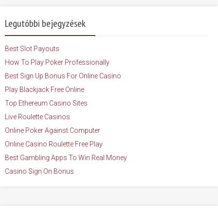
Legutóbbi bejegyzések
Best Slot Payouts
How To Play Poker Professionally
Best Sign Up Bonus For Online Casino
Play Blackjack Free Online
Top Ethereum Casino Sites
Live Roulette Casinos
Online Poker Against Computer
Online Casino Roulette Free Play
Best Gambling Apps To Win Real Money
Casino Sign On Bonus