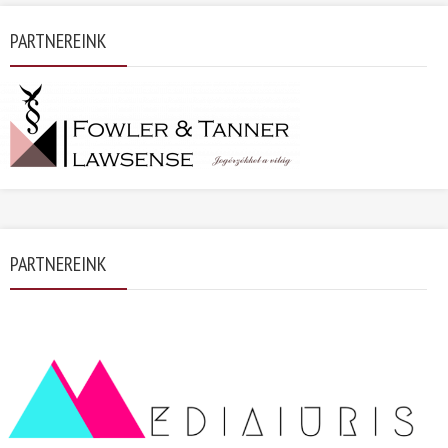
PARTNEREINK
PARTNEREINK