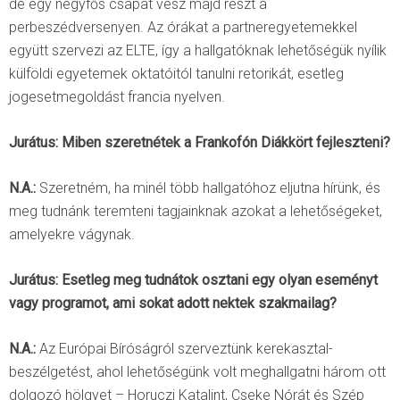
de egy négyfős csapat vesz majd részt a
perbeszédversenyen. Az órákat a partneregyetemekkel
együtt szervezi az ELTE, így a hallgatóknak lehetőségük nyílik
külföldi egyetemek oktatóitól tanulni retorikát, esetleg
jogesetmegoldást francia nyelven.
Jurátus: Miben szeretnétek a Frankofón Diákkört fejleszteni?
N.A.:
Szeretném, ha minél több hallgatóhoz eljutna hírünk, és
meg tudnánk teremteni tagjainknak azokat a lehetőségeket,
amelyekre vágynak.
Jurátus: Esetleg meg tudnátok osztani egy olyan eseményt
vagy programot, ami sokat adott nektek szakmailag?
N.A.:
Az Európai Bíróságról szerveztünk kerekasztal-
beszélgetést, ahol lehetőségünk volt meghallgatni három ott
dolgozó hölgyet – Horuczi Katalint, Cseke Nórát és Szép