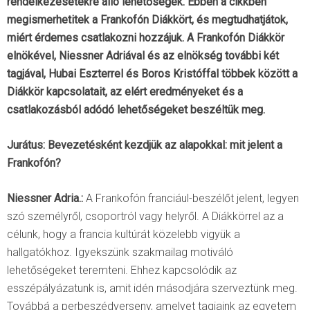
rendelkezésetekre álló lehetőségek. Ebben a cikkben
megismerhetitek a Frankofón Diákkört, és megtudhatjátok,
miért érdemes csatlakozni hozzájuk. A Frankofón Diákkör
elnökével, Niessner Adriával és az elnökség további két
tagjával, Hubai Eszterrel és Boros Kristóffal többek között a
Diákkör kapcsolatait, az elért eredményeket és a
csatlakozásból adódó lehetőségeket beszéltük meg.
Jurátus: Bevezetésként kezdjük az alapokkal: mit jelent a
Frankofón?
Niessner Adria.:
A Frankofón franciául-beszélőt jelent, legyen
szó személyről, csoportról vagy helyről. A Diákkörrel az a
célunk, hogy a francia kultúrát közelebb vigyük a
hallgatókhoz. Igyekszünk szakmailag motiváló
lehetőségeket teremteni. Ehhez kapcsolódik az
esszépályázatunk is, amit idén másodjára szerveztünk meg.
Továbbá a perbeszédverseny, amelyet tagjaink az egyetem