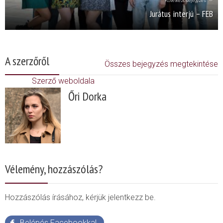
Következő bejegyzés
Jurátus interjú – FEB
A szerzőről
Összes bejegyzés megtekintése
Szerző weboldala
Őri Dorka
Vélemény, hozzászólás?
Hozzászólás írásához, kérjük jelentkezz be.
Belépés Facebookkal