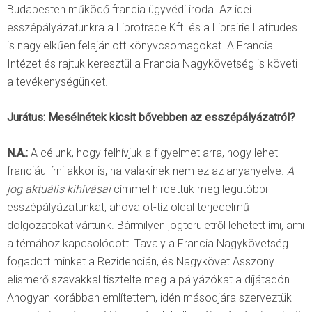
Budapesten működő francia ügyvédi iroda. Az idei
esszépályázatunkra a Librotrade Kft. és a Librairie Latitudes
is nagylelkűen felajánlott könyvcsomagokat. A Francia
Intézet és rajtuk keresztül a Francia Nagykövetség is követi
a tevékenységünket.
Jurátus: Mesélnétek kicsit bővebben az esszépályázatról?
N.A.:
A célunk, hogy felhívjuk a figyelmet arra, hogy lehet
franciául írni akkor is, ha valakinek nem ez az anyanyelve.
A
jog aktuális kihívásai
címmel hirdettük meg legutóbbi
esszépályázatunkat, ahova öt-tíz oldal terjedelmű
dolgozatokat vártunk. Bármilyen jogterületről lehetett írni, ami
a témához kapcsolódott. Tavaly a Francia Nagykövetség
fogadott minket a Rezidencián, és Nagykövet Asszony
elismerő szavakkal tisztelte meg a pályázókat a díjátadón.
Ahogyan korábban említettem, idén másodjára szerveztük