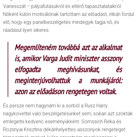
Vanesszát – pályafutásukról és eltérő tapasztalataikról.
Nőként külön motiválónak tartottam az előadást, ritkán fordul
elő, hogy egy panelbeszélgetés mindegyik tagja nő, és
ráadásul ilyen sikeres.
Megemlíteném továbbá azt az alkalmat
is, amikor Varga Judit miniszter asszony
elfogadta meghívásunkat, és
meginterjúvolhattuk a munkájáról:
azon az előadáson rengetegen voltak.
És persze nem hagynám ki a sorból a Rusz Harry
nagykövettel való beszélgetésünket sem, sokan azt szokták
emlegetni kedvenc eseményükként. Somssich Réka és
Rozsnyai Krisztina dékánhelyettes asszonyok rengeteget