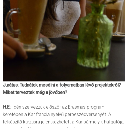
Jurátus: Tudnátok mesélni a folyamatban lévő projektekről?
Miket terveztek még a jövőben?
H.E.:
Idén szervezzük először az Erasmus-program
keretében a Kar francia nyelvű perbeszédversenyét. A
felkészítő kurzusra jelentkezhetett a Kar bármelyik hallgatója,