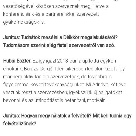
vezetőségével közösen szerveznek meg, illetve a
konferenciáink és a partnereinkkel szervezett
gyakornokságok is.
Jurátus: Tudnátok mesélni a Diákkör megalakulásáról?
Tudomásom szerint elég fiatal szervezetről van szó.
Hubai Eszter:
Ez így igaz! 2018-ban alapította egykori
elnökünk, Balázs Gergő. Idén sikeresen lediplomázott, így
már nem aktív tagja a szervezetnek, de továbbra is
figyelemmel követi tevékenységünket. Mi Adriával két éve
veszünk részt a szervezésben, igyekszünk új hallgatókat
bevonni, és az utánpótlást is betanítani, motiválni.
Jurátus: Hogyan megy nálatok a felvételi? Mit kell tudnia egy
felvételizőnek?