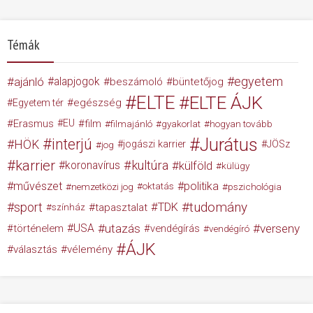
Témák
egyetem
ajánló
alapjogok
beszámoló
büntetőjog
ELTE
ELTE ÁJK
egészség
Egyetem tér
Erasmus
EU
film
filmajánló
gyakorlat
hogyan tovább
Jurátus
interjú
HÖK
jogászi karrier
JÖSz
jog
karrier
kultúra
koronavírus
külföld
külügy
művészet
politika
nemzetközi jog
oktatás
pszichológia
tudomány
sport
TDK
tapasztalat
színház
USA
utazás
verseny
történelem
vendégírás
vendégíró
ÁJK
választás
vélemény