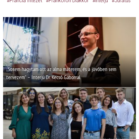
Francia Intézet
Frankofón Diákkör
interjú
Jurátus
Előző bejegyzés
„Sosem hagytam ott az alma materem, és a jövőben sem
tervezem” – Interjú Dr. Kecső Gáborral