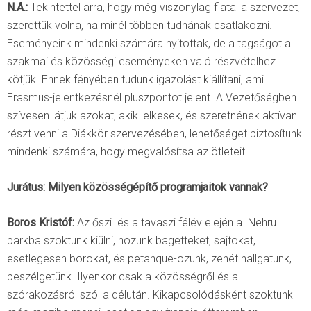
N.A.:
Tekintettel arra, hogy még viszonylag fiatal a szervezet,
szerettük volna, ha minél többen tudnának csatlakozni.
Eseményeink mindenki számára nyitottak, de a tagságot a
szakmai és közösségi eseményeken való részvételhez
kötjük. Ennek fényében tudunk igazolást kiállítani, ami
Erasmus-jelentkezésnél pluszpontot jelent. A Vezetőségben
szívesen látjuk azokat, akik lelkesek, és szeretnének aktívan
részt venni a Diákkör szervezésében, lehetőséget biztosítunk
mindenki számára, hogy megvalósítsa az ötleteit.
Jurátus: Milyen közösségépítő programjaitok vannak?
Boros Kristóf:
Az őszi és a tavaszi félév elején a Nehru
parkba szoktunk kiülni, hozunk bagetteket, sajtokat,
esetlegesen borokat, és petanque-ozunk, zenét hallgatunk,
beszélgetünk. Ilyenkor csak a közösségről és a
szórakozásról szól a délután. Kikapcsolódásként szoktunk