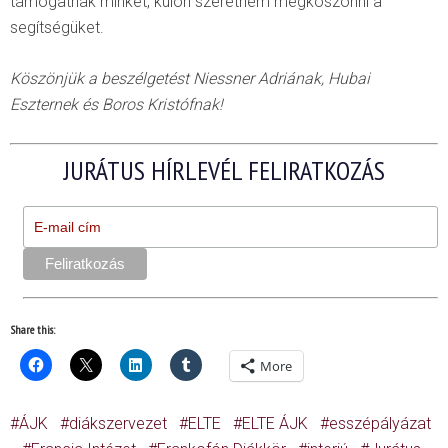
támogatnak minket, külön szeretném megköszönni a
segítségüket.
Köszönjük a beszélgetést Niessner Adriának, Hubai
Eszternek és Boros Kristófnak!
JURÁTUS HÍRLEVÉL FELIRATKOZÁS
Share this:
More
ÁJK
diákszervezet
ELTE
ELTE ÁJK
esszépályázat