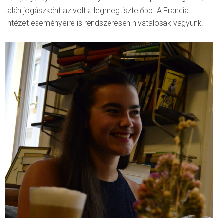
talán jogászként az volt a legmegtisztelőbb. A Francia
Intézet eseményeire is rendszeresen hivatalosak vagyunk.