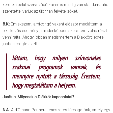
keretein belül szerveződő Fairen is mindig van standunk, ahol
szeretettel várjuk az újonnan felvételizőket.
B.K.:
Emlékszem, amikor gólyaként először megláttam a
piknikezős eseményt, mindenképpen szerettem volna részt
venni rajta. Ahogy jobban megismertem a Diákkört, egyre
jobban megtetszett:
láttam, hogy milyen színvonalas
szakmai programok vannak, és
mennyire nyitott a társaság. Éreztem,
hogy megtaláltam a
helyem.
Jurátus: Milyenek a Diákkör kapcsolatai?
N.A.:
A d’Ornano Partners rendszeres támogatónk, amely egy