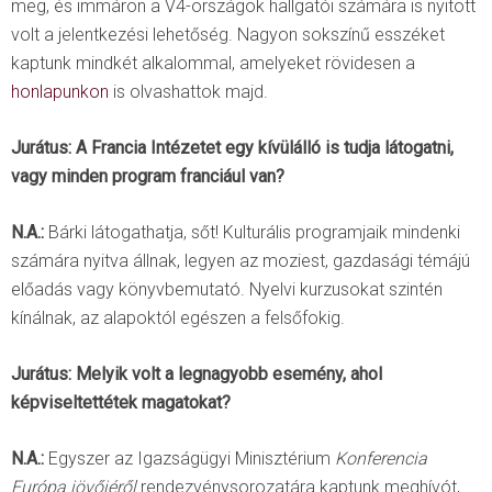
meg, és immáron a V4-országok hallgatói számára is nyitott
volt a jelentkezési lehetőség. Nagyon sokszínű esszéket
kaptunk mindkét alkalommal, amelyeket rövidesen a
honlapunkon
is olvashattok majd.
Jurátus: A Francia Intézetet egy kívülálló is tudja látogatni,
vagy minden program franciául van?
N.A.:
Bárki látogathatja, sőt! Kulturális programjaik mindenki
számára nyitva állnak, legyen az moziest, gazdasági témájú
előadás vagy könyvbemutató. Nyelvi kurzusokat szintén
kínálnak, az alapoktól egészen a felsőfokig.
Jurátus: Melyik volt a legnagyobb esemény, ahol
képviseltettétek magatokat?
N.A.:
Egyszer az Igazságügyi Minisztérium
Konferencia
Európa jövőjéről
rendezvénysorozatára kaptunk meghívót,