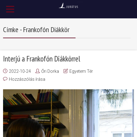
Címke - Frankofón Diákkör
Interjú a Frankofón Diákkörrel
2022-10-24
Őri Dorka
Egyetem Tér
Hozzászólás írása