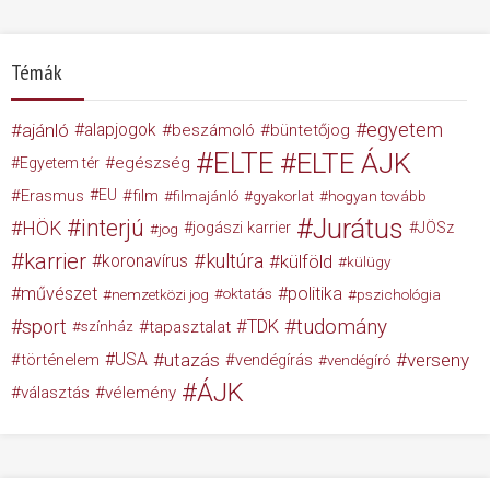
Témák
egyetem
ajánló
alapjogok
beszámoló
büntetőjog
ELTE
ELTE ÁJK
egészség
Egyetem tér
Erasmus
EU
film
filmajánló
gyakorlat
hogyan tovább
Jurátus
interjú
HÖK
jogászi karrier
JÖSz
jog
karrier
kultúra
koronavírus
külföld
külügy
művészet
politika
nemzetközi jog
oktatás
pszichológia
tudomány
sport
TDK
tapasztalat
színház
USA
utazás
verseny
történelem
vendégírás
vendégíró
ÁJK
választás
vélemény