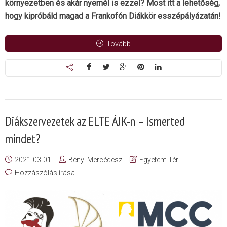
környezetben és akár nyernél is ezzel? Most itt a lehetőség,
hogy kipróbáld magad a Frankofón Diákkör esszépályázatán!
Tovább
Diákszervezetek az ELTE ÁJK-n – Ismerted
mindet?
2021-03-01
Bényi Mercédesz
Egyetem Tér
Hozzászólás írása