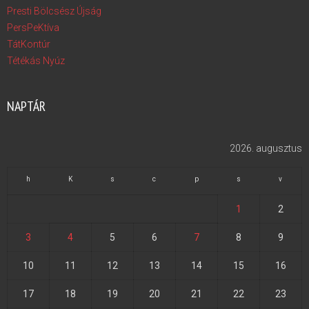
Presti Bölcsész Újság
PersPeKtíva
TátKontúr
Tétékás Nyúz
NAPTÁR
2026. augusztus
h
K
s
c
p
s
v
1
2
3
4
5
6
7
8
9
10
11
12
13
14
15
16
17
18
19
20
21
22
23