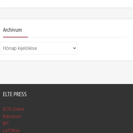
Archívum
Archívum
ELTE PRESS
ELTE Online
Bárczium
BIT
LáTÓKör