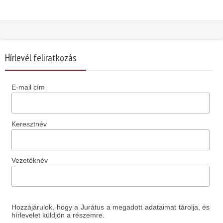
Hírlevél feliratkozás
E-mail cím
Keresztnév
Vezetéknév
Hozzájárulok, hogy a Jurátus a megadott adataimat tárolja, és
hírlevelet küldjön a részemre.