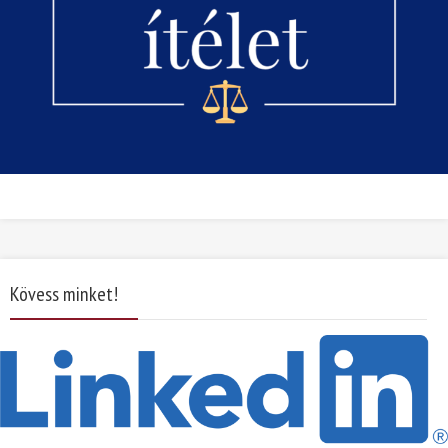
Kövess minket!