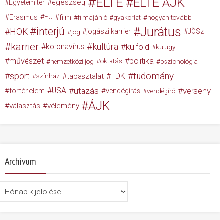
ELTE
ELTE ÁJK
egészség
Egyetem tér
Erasmus
EU
film
filmajánló
gyakorlat
hogyan tovább
Jurátus
interjú
HÖK
jogászi karrier
JÖSz
jog
karrier
kultúra
koronavírus
külföld
külügy
művészet
politika
nemzetközi jog
oktatás
pszichológia
tudomány
sport
TDK
tapasztalat
színház
USA
utazás
verseny
történelem
vendégírás
vendégíró
ÁJK
választás
vélemény
Archívum
Archívum