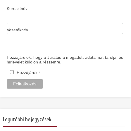
Keresztnév
Vezetéknév
Hozzájárulok, hogy a Jurátus a megadott adataimat tárolja, és
hírlevelet küldjön a részemre.
Hozzájárulok.
Legutóbbi bejegyzések