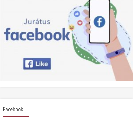
Facebook