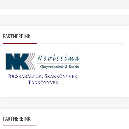
PARTNEREINK
PARTNEREINK