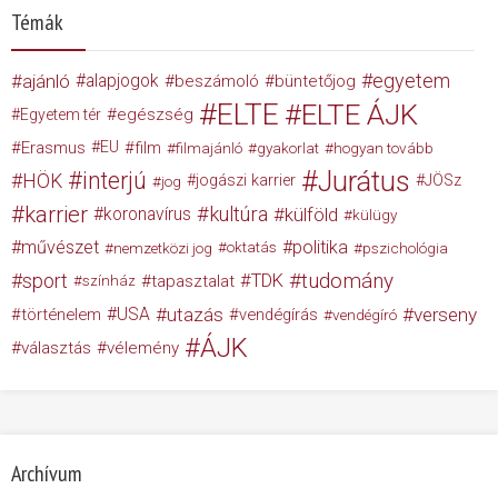
Témák
egyetem
ajánló
alapjogok
beszámoló
büntetőjog
ELTE
ELTE ÁJK
egészség
Egyetem tér
Erasmus
EU
film
filmajánló
gyakorlat
hogyan tovább
Jurátus
interjú
HÖK
jogászi karrier
JÖSz
jog
karrier
kultúra
koronavírus
külföld
külügy
művészet
politika
nemzetközi jog
oktatás
pszichológia
tudomány
sport
TDK
tapasztalat
színház
USA
utazás
verseny
történelem
vendégírás
vendégíró
ÁJK
választás
vélemény
Archívum