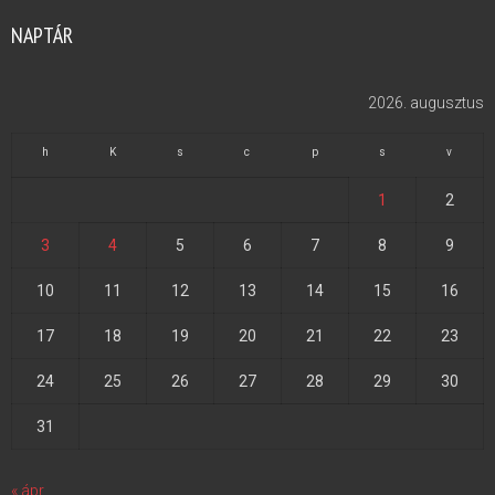
NAPTÁR
2026. augusztus
h
K
s
c
p
s
v
1
2
3
4
5
6
7
8
9
10
11
12
13
14
15
16
17
18
19
20
21
22
23
24
25
26
27
28
29
30
31
« ápr