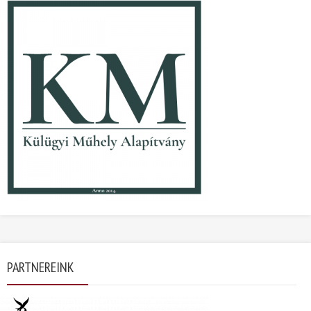
PARTNEREINK