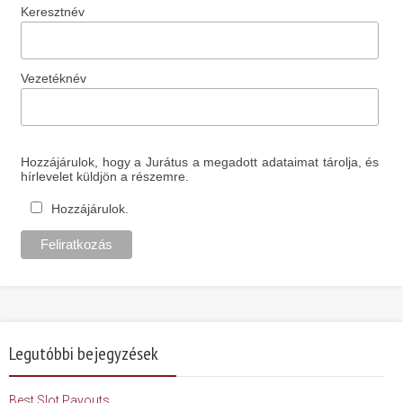
Keresztnév
Vezetéknév
Hozzájárulok, hogy a Jurátus a megadott adataimat tárolja, és
hírlevelet küldjön a részemre.
Hozzájárulok.
Legutóbbi bejegyzések
Best Slot Payouts