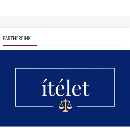
PARTNEREINK