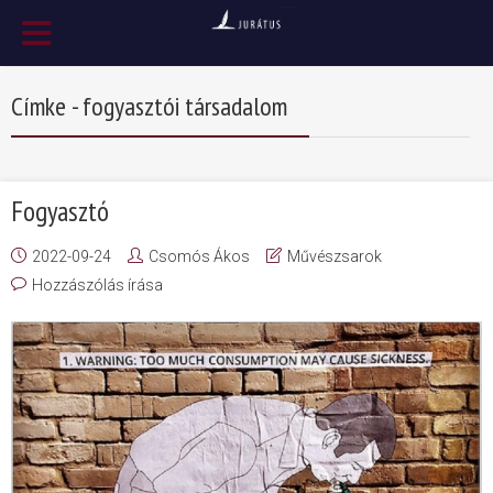
Címke - fogyasztói társadalom
Fogyasztó
2022-09-24
Csomós Ákos
Művészsarok
Hozzászólás írása