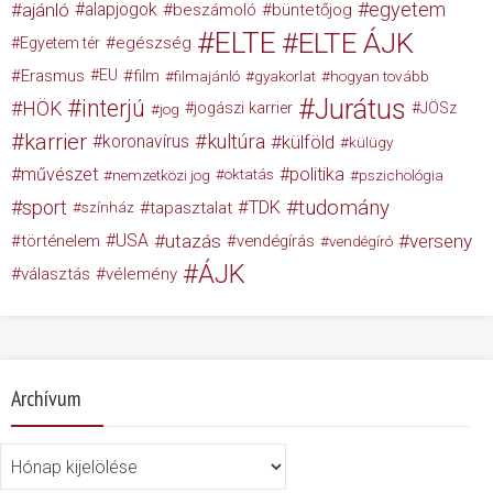
egyetem
ajánló
alapjogok
beszámoló
büntetőjog
ELTE
ELTE ÁJK
egészség
Egyetem tér
Erasmus
EU
film
filmajánló
gyakorlat
hogyan tovább
Jurátus
interjú
HÖK
jogászi karrier
JÖSz
jog
karrier
kultúra
koronavírus
külföld
külügy
művészet
politika
nemzetközi jog
oktatás
pszichológia
tudomány
sport
TDK
tapasztalat
színház
USA
utazás
verseny
történelem
vendégírás
vendégíró
ÁJK
választás
vélemény
Archívum
Archívum