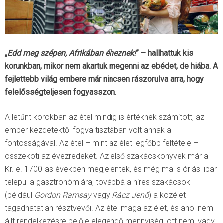
„
Edd meg szépen, Afrikában éheznek!
” – hallhattuk kis
korunkban, mikor nem akartuk megenni az ebédet, de hiába. A
fejlettebb világ embere már nincsen rászorulva arra, hogy
felelősségteljesen fogyasszon.
A letűnt korokban az étel mindig is értéknek számított, az
ember kezdetektől fogva tisztában volt annak a
fontosságával. Az étel – mint az élet legfőbb feltétele –
összeköti az évezredeket. Az első szakácskönyvek már a
Kr. e. 1700-as években megjelentek, és még ma is óriási ipar
települ a gasztronómiára, továbbá a híres szakácsok
(például
Gordon Ramsay
vagy
Rácz Jenő
) a közélet
tagadhatatlan résztvevői. Az étel maga az élet, és ahol nem
állt rendelkezésre belőle elegendő mennyiség, ott nem, vagy