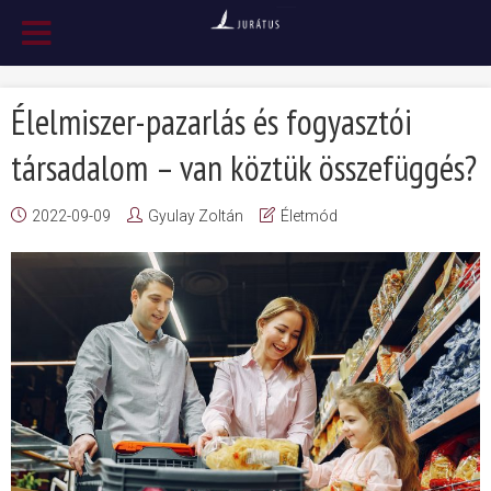
Élelmiszer-pazarlás és fogyasztói
társadalom – van köztük összefüggés?
2022-09-09
Gyulay Zoltán
Életmód