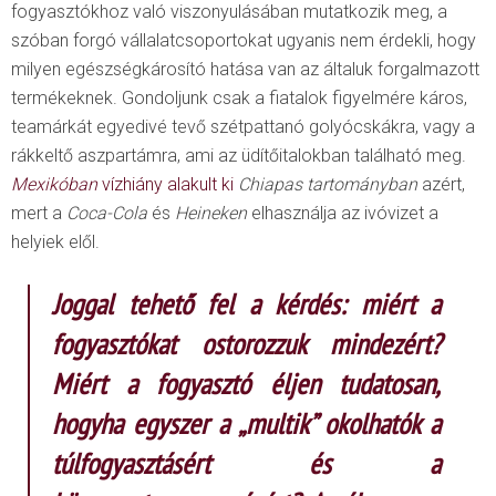
fogyasztókhoz való viszonyulásában mutatkozik meg, a
szóban forgó vállalatcsoportokat ugyanis nem érdekli, hogy
milyen egészségkárosító hatása van az általuk forgalmazott
termékeknek. Gondoljunk csak a fiatalok figyelmére káros,
teamárkát egyedivé tevő szétpattanó golyócskákra, vagy a
rákkeltő aszpartámra, ami az üdítőitalokban található meg.
Mexikóban
vízhiány alakult ki
Chiapas tartományban
azért,
mert a
Coca-Cola
és
Heineken
elhasználja az ivóvizet a
helyiek elől.
Joggal tehető fel a kérdés: miért a
fogyasztókat ostorozzuk mindezért?
Miért a fogyasztó éljen tudatosan,
hogyha egyszer a „multik” okolhatók a
túlfogyasztásért és a