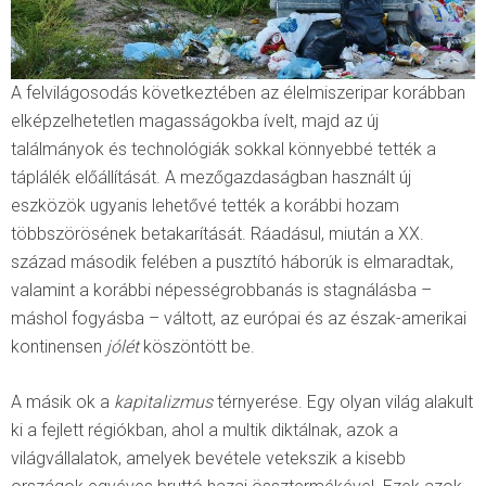
A felvilágosodás következtében az élelmiszeripar korábban
elképzelhetetlen magasságokba ívelt, majd az új
találmányok és technológiák sokkal könnyebbé tették a
táplálék előállítását. A mezőgazdaságban használt új
eszközök ugyanis lehetővé tették a korábbi hozam
többszörösének betakarítását. Ráadásul, miután a XX.
század második felében a pusztító háborúk is elmaradtak,
valamint a korábbi népességrobbanás is stagnálásba –
máshol fogyásba – váltott, az európai és az észak-amerikai
kontinensen
jólét
köszöntött be.
A másik ok a
kapitalizmus
térnyerése. Egy olyan világ alakult
ki a fejlett régiókban, ahol a multik diktálnak, azok a
világvállalatok, amelyek bevétele vetekszik a kisebb