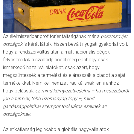
Az élelmiszeripar profitorientáltságának már a
posztszovjet
országok
is kárát látták, hiszen bevált nyugati gyakorlat volt,
hogy a rendszerváltás után a multinacionális cégek
felvásárolták a szabadpiaccal még épphogy csak
ismerkedő hazai vállalatokat, csak azért, hogy
megszüntessék a termelést és elárasszák a piacot a saját
termékeikkel. Nem kell nemzeti radikálisnak lenni ahhoz,
hogy belássuk:
ez mind környezetvédelmi – ha messzebbről
jön a termék, több üzemanyag fogy –, mind
gazdaságpolitikai szempontból káros ezeknek az
országoknak.
Az etikátlanság leginkább a globális nagyvállalatok