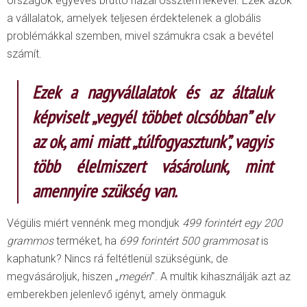
országok egyéves bruttó hazai össztermékével. Ezek azok
a vállalatok, amelyek teljesen érdektelenek a globális
problémákkal szemben, mivel számukra csak a bevétel
számít.
Ezek a nagyvállalatok és az általuk
képviselt „vegyél többet olcsóbban” elv
az ok, ami miatt „túlfogyasztunk”, vagyis
több élelmiszert vásárolunk, mint
amennyire szükség van.
Végülis miért vennénk meg mondjuk
499 forintért egy 200
grammos
terméket, ha
699 forintért 500 grammosat
is
kaphatunk? Nincs rá feltétlenül szükségünk, de
megvásároljuk, hiszen „
megéri
”. A multik kihasználják azt az
emberekben jelenlevő igényt, amely önmaguk