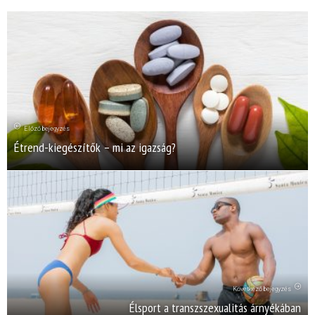
Előző bejegyzés
Étrend-kiegészítők – mi az igazság?
Következő bejegyzés
Élsport a transzszexualitás árnyékában