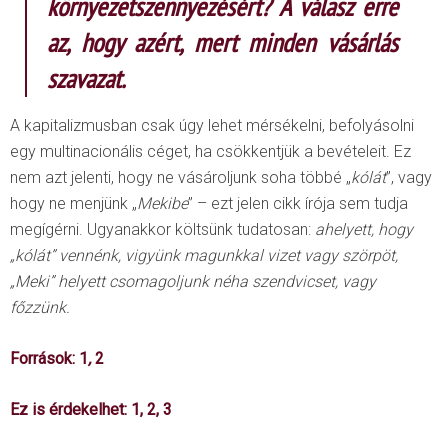
környezetszennyezésért? A válasz erre
az, hogy azért, mert minden vásárlás
szavazat.
A kapitalizmusban csak úgy lehet mérsékelni, befolyásolni
egy multinacionális céget, ha csökkentjük a bevételeit. Ez
nem azt jelenti, hogy ne vásároljunk soha többé „
kólát
”, vagy
hogy ne menjünk „
Mekibe
” – ezt jelen cikk írója sem tudja
megígérni. Ugyanakkor költsünk tudatosan:
ahelyett, hogy
„kólát” vennénk, vigyünk magunkkal vizet vagy szörpöt,
„Meki” helyett csomagoljunk néha szendvicset, vagy
főzzünk.
For
rások
:
1
,
2
Ez is érdekelhet:
1
,
2
,
3