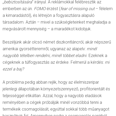
„
bebiztosítására
” irányul. A reklámokkal felébresztik az
emberben az ún.
FOMO
érzést (
fear of missing out
– félelem
a kimaradástól), és létrejön a fogyasztásra alapuló
társadalom. Aztán – mivel a szükségleteinket meghaladja a
megvásárolt mennyiség – a maradékot kidobjuk.
Beszéljünk akár olcsó német diszkontláncról, akár népszerű
amerikai gyorsétteremről, ugyanaz az alapelv:
minél
nagyobb tételben rendelni, minél többet eladni
. Ezeknek a
cégeknek a túlfogyasztás az érdeke. Felmerül a kérdés:
mi
ezzel a baj?
A probléma pedig abban rejlik, hogy az élelmiszeripar
jelenlegi állapotában környezetszennyező, profitorientált és
teljességgel etikátlan. Azzal, hogy a nagyobb eladások
reményében a cégek próbálják minél vonzóbbá tenni a
termékeik csomagolását, egyúttal sokkal több műanyagot
használnak fel. Amennyiben pedig a csomagolás papírból