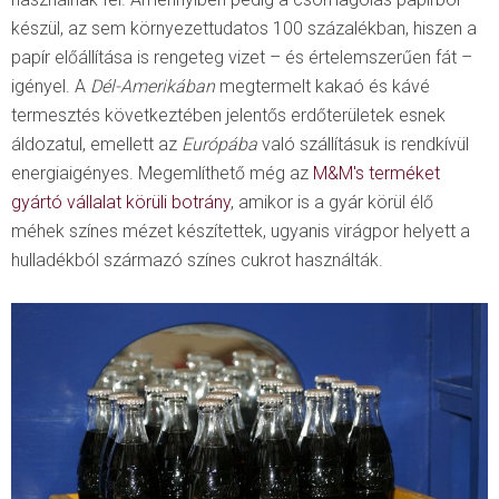
készül, az sem környezettudatos 100 százalékban, hiszen a
papír előállítása is rengeteg vizet – és értelemszerűen fát –
igényel. A
Dél-Amerikában
megtermelt kakaó és kávé
termesztés következtében jelentős erdőterületek esnek
áldozatul, emellett az
Európába
való szállításuk is rendkívül
energiaigényes. Megemlíthető még az
M&M′s terméket
gyártó vállalat körüli botrány
, amikor is a gyár körül élő
méhek színes mézet készítettek, ugyanis virágpor helyett a
hulladékból származó színes cukrot használták.