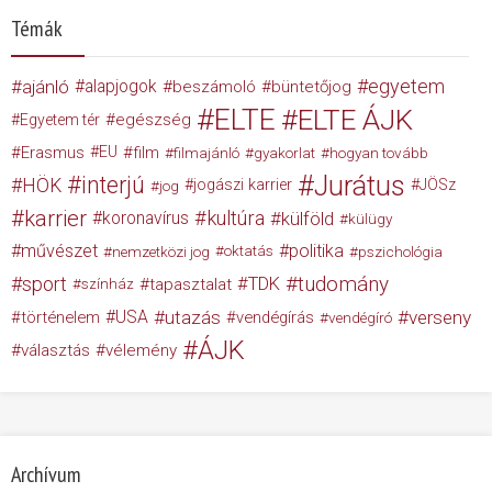
Témák
egyetem
ajánló
alapjogok
beszámoló
büntetőjog
ELTE
ELTE ÁJK
egészség
Egyetem tér
Erasmus
EU
film
filmajánló
gyakorlat
hogyan tovább
Jurátus
interjú
HÖK
jogászi karrier
JÖSz
jog
karrier
kultúra
koronavírus
külföld
külügy
művészet
politika
nemzetközi jog
oktatás
pszichológia
tudomány
sport
TDK
tapasztalat
színház
USA
utazás
verseny
történelem
vendégírás
vendégíró
ÁJK
választás
vélemény
Archívum