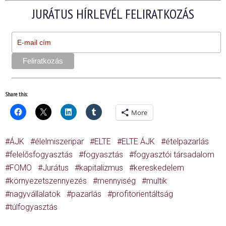
JURÁTUS HÍRLEVÉL FELIRATKOZÁS
Share this:
More
ÁJK
élelmiszeripar
ELTE
ELTE ÁJK
ételpazarlás
felelősfogyasztás
fogyasztás
fogyasztói társadalom
FOMO
Jurátus
kapitalizmus
kereskedelem
környezetszennyezés
mennyiség
multik
nagyvállalatok
pazarlás
profitorientáltság
túlfogyasztás