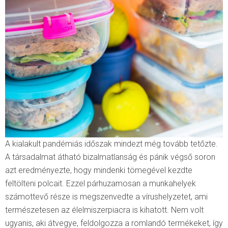
A kialakult pandémiás időszak mindezt még tovább tetőzte.
A társadalmat átható bizalmatlanság és pánik végső soron
azt eredményezte, hogy mindenki tömegével kezdte
feltölteni polcait. Ezzel párhuzamosan a munkahelyek
számottevő része is megszenvedte a vírushelyzetet, ami
természetesen az élelmiszerpiacra is kihatott. Nem volt
ugyanis, aki átvegye, feldolgozza a romlandó termékeket, így