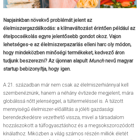
Napjainkban növekvő problémát jelent az
élelmiszergazdálkodás: a klímaváltozást érintően például az
ételpocsékolás egyre jelentősebb gondot okoz. Vajon
lehetséges-e az élelmiszerpazarlás elleni harc oly módon,
hogy mindeközben minőségi termékeket, kedvező áron
tudjunk beszerezni? Az újonnan alapult
Munch
nevű magyar
startup bebizonyítja, hogy igen.
A 21. században már nem csak az élelmiszerhiánnyal kell
szembenéznünk, hanem a néhány évtizede megjelent, mára
globálissá nőtt jelenséggel, a túltermeléssel is. A túlzott
mennyiségű élelmiszer-előállítás a jóléti gazdasági
berendezkedésre vezethető vissza, mivel a társadalom
hozzászokott a túlfogyasztáshoz és a megsokszorozódott
kínálathoz. Miközben a világ számos részén milliók életét