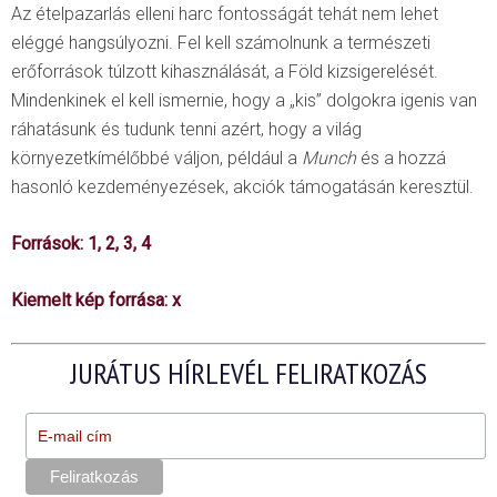
Az ételpazarlás elleni harc fontosságát tehát nem lehet
eléggé hangsúlyozni. Fel kell számolnunk a természeti
erőforrások túlzott kihasználását, a Föld kizsigerelését.
Mindenkinek el kell ismernie, hogy a „kis” dolgokra igenis van
ráhatásunk és tudunk tenni azért, hogy a világ
környezetkímélőbbé váljon, például a
Munch
és a hozzá
hasonló kezdeményezések, akciók támogatásán keresztül.
Források:
1
,
2
,
3
,
4
Kiemelt kép forrása:
x
JURÁTUS HÍRLEVÉL FELIRATKOZÁS