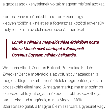
a gazdaságok kénytelenek voltak megsemmisíteni azokat.
Fontos lenne minél inkább arra törekedni, hogy
kiegyenlítődjön a kínálat és a fogyasztás közötti egyensúly,
mely redukálná az élelmiszerpazarlás mértékét.
Ennek a célnak a megvalósulása érdekében hozta
létre a
Munch
nevű startupot a Budapesti
Corvinus Egyetem néhány hallgatója.
Wettstein Albert, Zsoldos Botond, Perepelica Kirill és
Zwecker Bence motivációja az volt, hogy hazánkban is
megkezdődjön a kárbamenő ételek megmentése, azaz a
pocsékolás elleni harc. A magyar startup ma már számos
szervezettel folytat együttműködést. Többek között olyan
partnereket tud magának, mint a Magyar Máltai
Szeretetszolgálat, a Magyar Élelmiszerbank Egyesület vagy