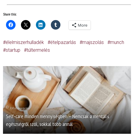
Share this:
More
élelmiszerhulladék
ételpazarlás
majszolás
munch
startup
túltermelés
Előző bejegyzés
Self-care minden mennyiségben – Nemcsak a mentális
egészségről szól, sokkal több annál