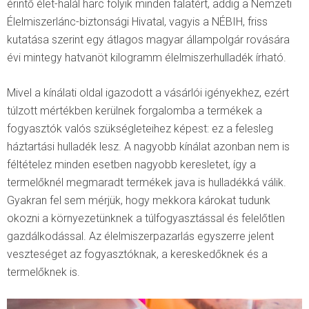
érintő élet-halál harc folyik minden falatért, addig a Nemzeti
Élelmiszerlánc-biztonsági Hivatal, vagyis a NÉBIH, friss
kutatása szerint egy átlagos magyar állampolgár rovására
évi mintegy hatvanöt kilogramm élelmiszerhulladék írható.
Mivel a kínálati oldal igazodott a vásárlói igényekhez, ezért
túlzott mértékben kerülnek forgalomba a termékek a
fogyasztók valós szükségleteihez képest: ez a felesleg
háztartási hulladék lesz. A nagyobb kínálat azonban nem is
féltételez minden esetben nagyobb keresletet, így a
termelőknél megmaradt termékek java is hulladékká válik.
Gyakran fel sem mérjük, hogy mekkora károkat tudunk
okozni a környezetünknek a túlfogyasztással és felelőtlen
gazdálkodással. Az élelmiszerpazarlás egyszerre jelent
veszteséget az fogyasztóknak, a kereskedőknek és a
termelőknek is.