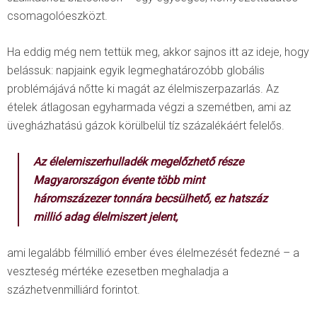
csomagolóeszközt.
Ha eddig még nem tettük meg, akkor sajnos itt az ideje, hogy
belássuk: napjaink egyik legmeghatározóbb globális
problémájává nőtte ki magát az élelmiszerpazarlás. Az
ételek átlagosan egyharmada végzi a szemétben, ami az
üvegházhatású gázok körülbelül tíz százalékáért felelős.
Az élelemiszerhulladék megelőzhető része
Magyarországon évente több mint
háromszázezer tonnára becsülhető, ez hatszáz
millió adag élelmiszert jelent,
ami legalább félmillió ember éves élelmezését fedezné – a
veszteség mértéke ezesetben meghaladja a
százhetvenmilliárd forintot.