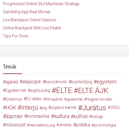
Progressive Online Slot Machines Strategy
Gambling App Real Money
Live Blackjack Online Casinos
Online Blackjack With Live Dealer
Tips For Slots
Témák
egyetem
ajánló
alapjogok
beszámoló
büntetőjog
ELTE
ELTE ÁJK
egészség
Egyetem tér
Erasmus
EU
film
filmajánló
gyakorlat
hogyan tovább
Jurátus
interjú
HÖK
jogászi karrier
JÖSz
jog
karrier
kultúra
koronavírus
külföld
külügy
művészet
politika
nemzetközi jog
oktatás
pszichológia