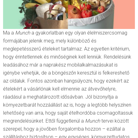
Ma a
Munch
a gyakorlatban egy olyan élelmiszercsomag
formájában jelenik meg, mely különböző és
meglepetésszerű ételeket tartalmaz. Az egyetlen kritérium,
hogy érintetlennek és minőséginek kell lenniük. Rendelésünk
leadásához már a naprakész mobilalkalmazásukat is
igénybe vehetjük, de a böngészőn keresztül is felkereshető
az oldaluk. Fontos azonban hangsúlyozni, hogy ezekért az
ételekért a vásárlónak kell elmennie az átvevőhelyre,
ráadásul a meghatározott idősávban. Jól bizonyítja a
környezetbarát hozzáállást az is, hogy a legtöbb helyszínen
lehetőség van arra, hogy saját ételhordóba csomagoltassuk
megrendelésünket. Ettől függetlenül a
Munch
tervei között
szerepel, hogy a jövőben forgalomba hozzon – ezáltal a
szállításhoz biztosítson – egy egységes, környezettudatos