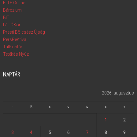
ELTE Online
Bárczium
BIT
LáTÓKör
Presti Bölcsész Újság
PersPeKtíva
TátKontúr
Tétékás Nyúz
NAPTÁR
2026. augusztus
h
K
s
c
p
s
v
1
2
3
4
5
6
7
8
9