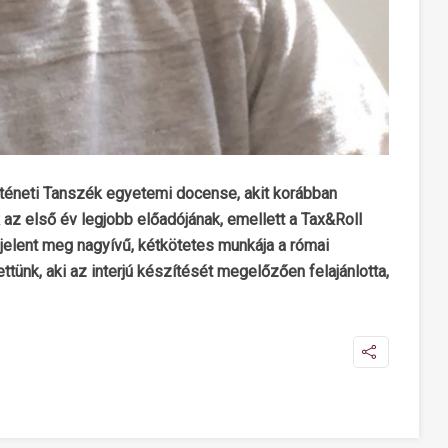
téneti Tanszék egyetemi docense, akit korábban
 az első év legjobb előadójának, emellett a Tax&Roll
elent meg nagyívű, kétkötetes munkája a római
ttünk, aki az interjú készítését megelőzően felajánlotta,