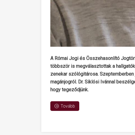
A Római Jogi és Összehasonlító Jogtör
többször is megválasztottak a hallgatók
zenekar szólógitárosa. Szeptemberben j
magánjogról. Dr. Siklósi Ivánnal beszélge
hogy tegeződjünk.
Tovább