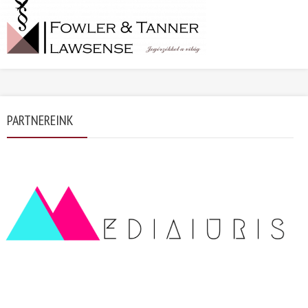
PARTNEREINK