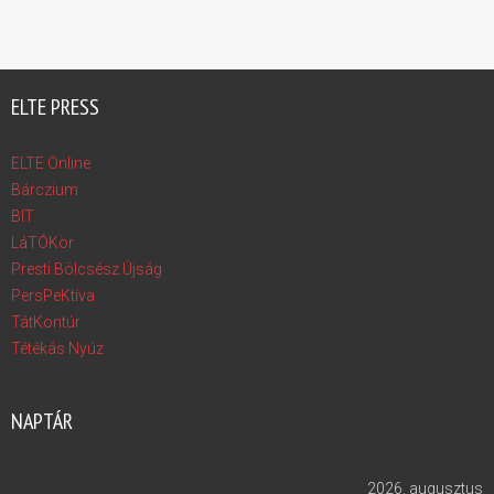
ELTE PRESS
ELTE Online
Bárczium
BIT
LáTÓKör
Presti Bölcsész Újság
PersPeKtíva
TátKontúr
Tétékás Nyúz
NAPTÁR
2026. augusztus