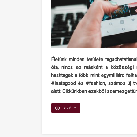
Életünk minden területe tagadhatatlanu
óta, nincs ez másként a közösségi 
hashtagek a több mint egymilliárd felh
#instagood és #fashion, számos új tre
alatt. Cikkünkben ezekből szemezgettün
Tovább