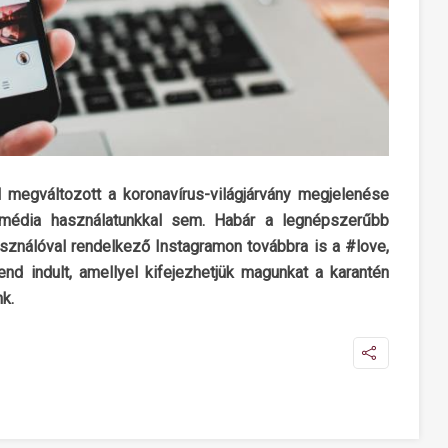
l megváltozott a koronavírus-világjárvány megjelenése
média használatunkkal sem. Habár a legnépszerűbb
asználóval rendelkező Instagramon továbbra is a #love,
nd indult, amellyel kifejezhetjük magunkat a karantén
k.