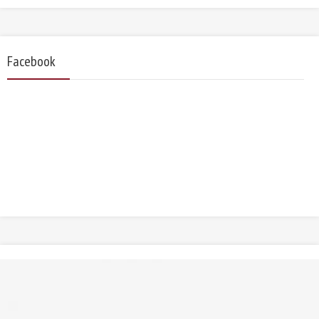
Facebook