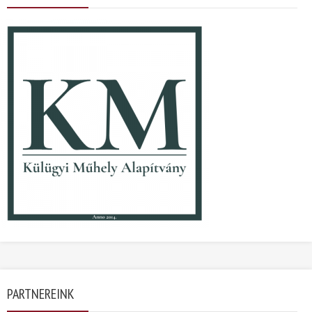
PARTNEREINK