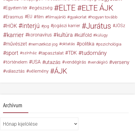
ELTE
ELTE ÁJK
egészség
Egyetem tér
Erasmus
EU
film
filmajánló
gyakorlat
hogyan tovább
Jurátus
interjú
HÖK
jogászi karrier
JÖSz
jog
karrier
kultúra
koronavírus
külföld
külügy
művészet
politika
nemzetközi jog
oktatás
pszichológia
tudomány
sport
TDK
tapasztalat
színház
USA
utazás
verseny
történelem
vendégírás
vendégíró
ÁJK
választás
vélemény
Archívum
Archívum