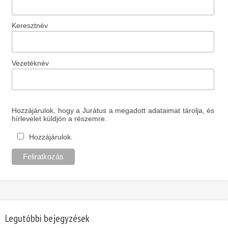
Keresztnév
Vezetéknév
Hozzájárulok, hogy a Jurátus a megadott adataimat tárolja, és
hírlevelet küldjön a részemre.
Hozzájárulok.
Legutóbbi bejegyzések