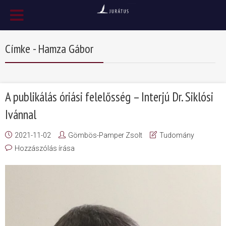
Címke - Hamza Gábor
A publikálás óriási felelősség – Interjú Dr. Siklósi
Ivánnal
2021-11-02
Gömbös-Pamper Zsolt
Tudomány
Hozzászólás írása