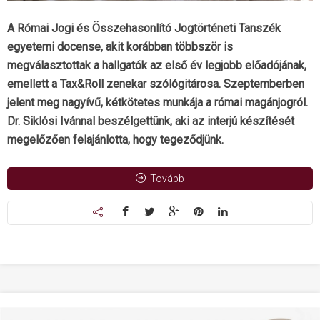
A Római Jogi és Összehasonlító Jogtörténeti Tanszék
egyetemi docense, akit korábban többször is
megválasztottak a hallgatók az első év legjobb előadójának,
emellett a Tax&Roll zenekar szólógitárosa. Szeptemberben
jelent meg nagyívű, kétkötetes munkája a római magánjogról.
Dr. Siklósi Ivánnal beszélgettünk, aki az interjú készítését
megelőzően felajánlotta, hogy tegeződjünk.
Tovább