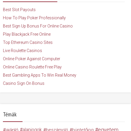
Best Slot Payouts
How To Play Poker Professionally
Best Sign Up Bonus For Online Casino
Play Blackjack Free Online
Top Ethereum Casino Sites
Live Roulette Casinos
Online Poker Against Computer
Online Casino Roulette Free Play
Best Gambling Apps To Win Real Money
Casino Sign On Bonus
Témák
egyetem
ajánló
alapjogok
beszámoló
büntetőjog