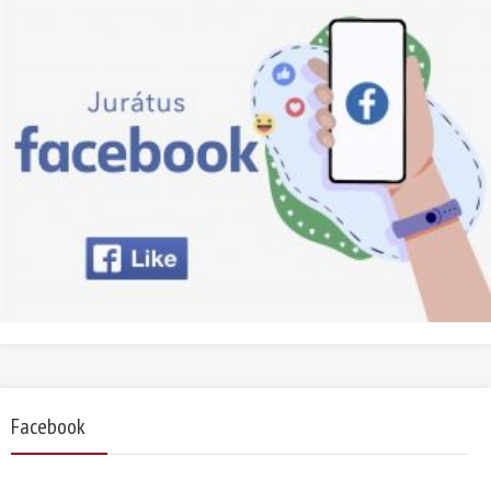
Facebook