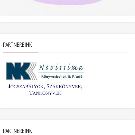
PARTNEREINK
PARTNEREINK