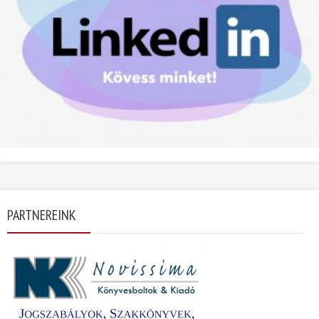
PARTNEREINK