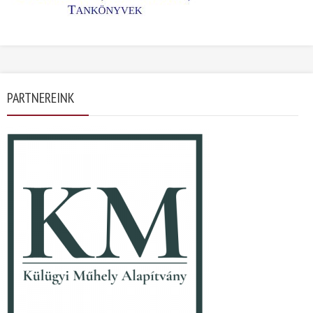
PARTNEREINK