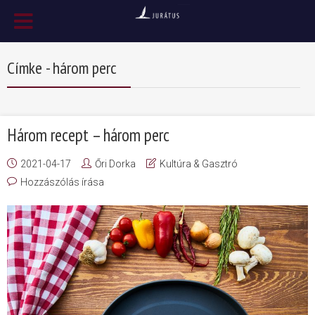
Címke - három perc
Három recept – három perc
2021-04-17
Őri Dorka
Kultúra & Gasztró
Hozzászólás írása