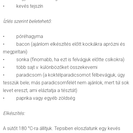
• kevés tejszín
Ízlés szerint beletehető:
• póréhagyma
• bacon (ajánlom elkészítés előtt kockákra aprózni és
megpirítani)
• sonka (finomabb, ha ezt is felvágjuk előtte csíkokra)
• több sajt v. különbözőket összekeverni
• paradicsom (a koktélparadicsomot félbevágjuk, úgy
tesszük bele; más paradicsomfélét nem ajánlok, mert túl sok
levet ereszt, ami eláztatja a tésztát)
• paprika vagy egyéb zöldség
Elkészítés:
A sütőt 180 °C-ra állítjuk. Tepsiben eloszlatunk egy kevés