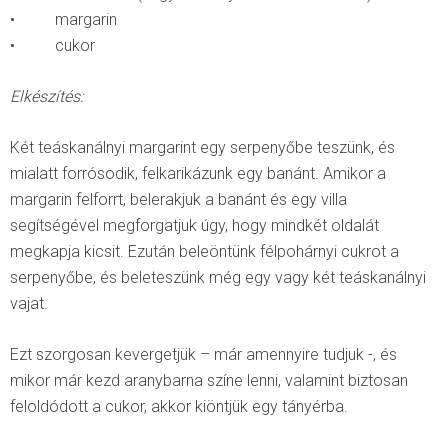
• margarin
• cukor
Elkészítés:
Két teáskanálnyi margarint egy serpenyőbe teszünk, és
mialatt forrósodik, felkarikázunk egy banánt. Amikor a
margarin felforrt, belerakjuk a banánt és egy villa
segítségével megforgatjuk úgy, hogy mindkét oldalát
megkapja kicsit. Ezután beleöntünk félpohárnyi cukrot a
serpenyőbe, és beleteszünk még egy vagy két teáskanálnyi
vajat.
Ezt szorgosan kevergetjük – már amennyire tudjuk -, és
mikor már kezd aranybarna színe lenni, valamint biztosan
feloldódott a cukor, akkor kiöntjük egy tányérba.