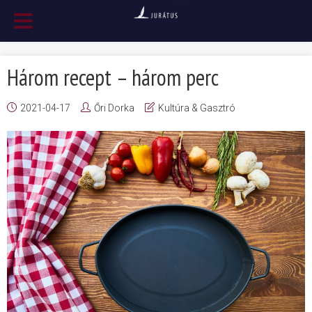
Három recept – három perc
2021-04-17
Őri Dorka
Kultúra & Gasztró