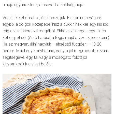
alapja ugyanaz lesz, a csavart a zöldség adja.
Veszünk két darabot, és lereszeljük. Ezután nem vágunk
egyből a dolgok közepébe, hisz a cukkininek kell egy kis idő,
míg a vizet kiereszti magából. Ehhez szükséges egy tál és
két csipet só. (A só hatására fogja majd a vizet kiereszteni.)
Ha ez megvan, állni hagyjuk – éhségtől függően – 10-20
percre. Majd egy konyharuha, vagy a jól megmosott kezünk
segítségével egy tál vagy a mosogató fölött jól
kinyomkodjuk a vizet belőle.