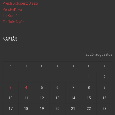
Presti Bölcsész Újság
PersPeKtíva
TátKontúr
Tétékás Nyúz
NAPTÁR
2026. augusztus
h
K
s
c
p
s
v
1
2
3
4
5
6
7
8
9
10
11
12
13
14
15
16
17
18
19
20
21
22
23