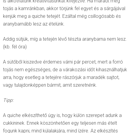
is alkothatunk kreativitásunkat kifejezve. Ha maradt még
tojás a kamránkban, akkor törjünk fel egyet és a sárgájával
kenjük meg a quiche tetejét. Ezáltal még csillogósabb és
aranybarnább lesz az ételünk.
Addig sütjük, míg a tetején lévő tészta aranybarna nem lesz.
(kb. fél óra)
A sütőből kiszedve érdemes várni pár percet, mert a forró
tojás nem egészséges, de a várakozási időt kihasználhatjuk
arra, hogy esetleg a tetejére rászórjuk a maradék sajtot,
vagy tulajdonképpen bármit, amit szeretnénk.
Tipp:
A quiche elkészíthető úgy is, hogy külön szerepet adunk a
cukkininek. Ennek köszönhetően egy teljesen más ételt
fogunk kapni, mind külalakjára, mind ízére. Az elkészítés