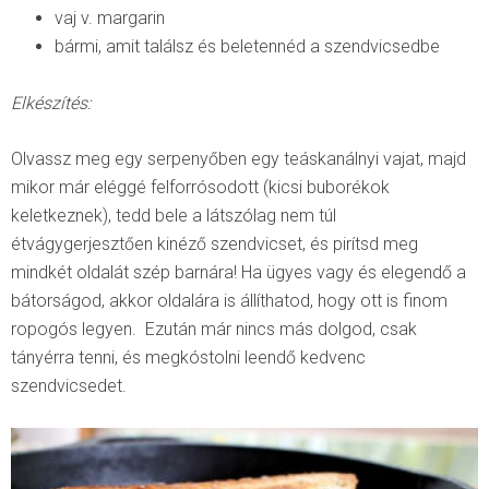
vaj v. margarin
bármi, amit találsz és beletennéd a szendvicsedbe
Elkészítés:
Olvassz meg egy serpenyőben egy teáskanálnyi vajat, majd
mikor már eléggé felforrósodott (kicsi buborékok
keletkeznek), tedd bele a látszólag nem túl
étvágygerjesztően kinéző szendvicset, és pirítsd meg
mindkét oldalát szép barnára! Ha ügyes vagy és elegendő a
bátorságod, akkor oldalára is állíthatod, hogy ott is finom
ropogós legyen. Ezután már nincs más dolgod, csak
tányérra tenni, és megkóstolni leendő kedvenc
szendvicsedet.