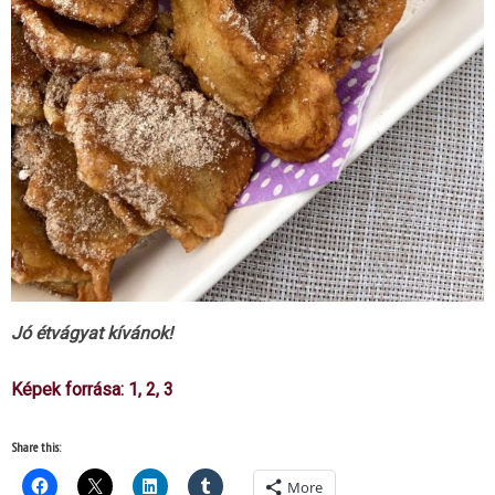
Jó étvágyat kívánok!
Képek forrása:
1
,
2
,
3
Share this:
More