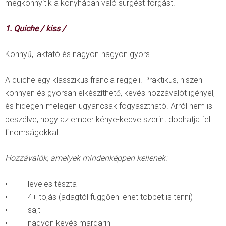
megkönnyítik a konyhában való sürgést-forgást.
1. Quiche / kiss /
Könnyű, laktató és nagyon-nagyon gyors.
A quiche egy klasszikus francia reggeli. Praktikus, hiszen
könnyen és gyorsan elkészíthető, kevés hozzávalót igényel,
és hidegen-melegen ugyancsak fogyasztható. Arról nem is
beszélve, hogy az ember kénye-kedve szerint dobhatja fel
finomságokkal.
Hozzávalók, amelyek mindenképpen kellenek:
• leveles tészta
• 4+ tojás (adagtól függően lehet többet is tenni)
• sajt
• nagyon kevés margarin