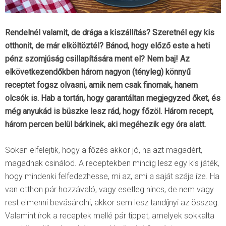
Rendelnél valamit, de drága a kiszállítás? Szeretnél egy kis
otthonit, de már elköltöztél? Bánod, hogy előző este a heti
pénz szomjúság csillapítására ment el? Nem baj! Az
elkövetkezendőkben három nagyon (tényleg) könnyű
receptet fogsz olvasni, amik nem csak finomak, hanem
olcsók is. Hab a tortán, hogy garantáltan megjegyzed őket, és
még anyukád is büszke lesz rád, hogy főzöl. Három recept,
három percen belül bárkinek, aki megéhezik egy óra alatt.
Sokan elfelejtik, hogy a főzés akkor jó, ha azt magadért,
magadnak csinálod. A receptekben mindig lesz egy kis játék,
hogy mindenki felfedezhesse, mi az, ami a saját szája íze. Ha
van otthon pár hozzávaló, vagy esetleg nincs, de nem vagy
rest elmenni bevásárolni, akkor sem lesz tandíjnyi az összeg.
Valamint írok a receptek mellé pár tippet, amelyek sokkalta