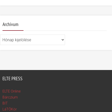
Archívum
Archívum
ELTE PRESS
ELTE Online
Bárczium
BIT
LáTÓKör