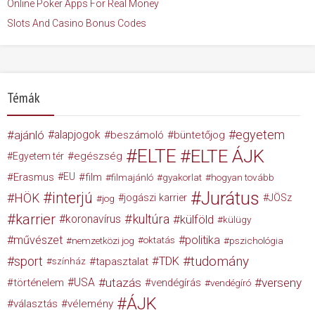
Online Poker Apps For Real Money
Slots And Casino Bonus Codes
Témák
egyetem
ajánló
alapjogok
beszámoló
büntetőjog
ELTE
ELTE ÁJK
egészség
Egyetem tér
Erasmus
EU
film
filmajánló
gyakorlat
hogyan tovább
Jurátus
interjú
HÖK
jogászi karrier
JÖSz
jog
karrier
kultúra
koronavírus
külföld
külügy
művészet
politika
nemzetközi jog
oktatás
pszichológia
tudomány
sport
TDK
tapasztalat
színház
USA
utazás
verseny
történelem
vendégírás
vendégíró
ÁJK
választás
vélemény