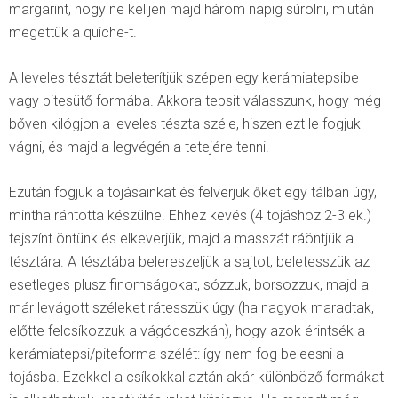
margarint, hogy ne kelljen majd három napig súrolni, miután
megettük a quiche-t.
A leveles tésztát beleterítjük szépen egy kerámiatepsibe
vagy pitesütő formába. Akkora tepsit válasszunk, hogy még
bőven kilógjon a leveles tészta széle, hiszen ezt le fogjuk
vágni, és majd a legvégén a tetejére tenni.
Ezután fogjuk a tojásainkat és felverjük őket egy tálban úgy,
mintha rántotta készülne. Ehhez kevés (4 tojáshoz 2-3 ek.)
tejszínt öntünk és elkeverjük, majd a masszát ráöntjük a
tésztára. A tésztába belereszeljük a sajtot, beletesszük az
esetleges plusz finomságokat, sózzuk, borsozzuk, majd a
már levágott széleket rátesszük úgy (ha nagyok maradtak,
előtte felcsíkozzuk a vágódeszkán), hogy azok érintsék a
kerámiatepsi/piteforma szélét: így nem fog beleesni a
tojásba. Ezekkel a csíkokkal aztán akár különböző formákat