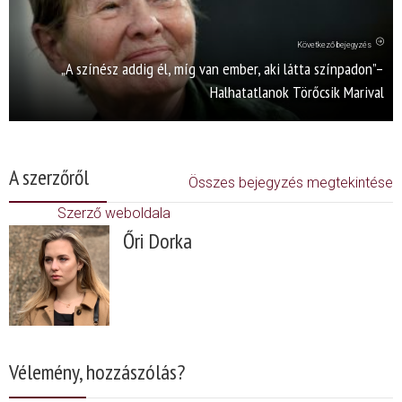
Következő bejegyzés
„A színész addig él, míg van ember, aki látta színpadon”–
Halhatatlanok Törőcsik Marival
A szerzőről
Összes bejegyzés megtekintése
Szerző weboldala
Őri Dorka
Vélemény, hozzászólás?