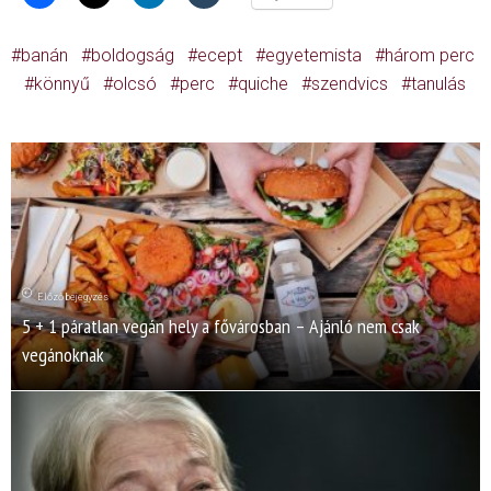
banán
boldogság
ecept
egyetemista
három perc
könnyű
olcsó
perc
quiche
szendvics
tanulás
Előző bejegyzés
5 + 1 páratlan vegán hely a fővárosban – Ajánló nem csak
vegánoknak