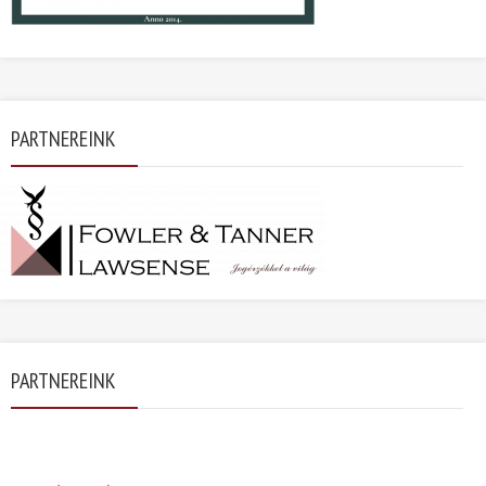
PARTNEREINK
PARTNEREINK