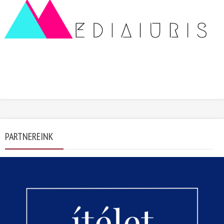
PARTNEREINK