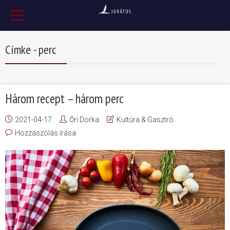
Címke - perc
Három recept – három perc
2021-04-17
Őri Dorka
Kultúra & Gasztró
Hozzászólás írása