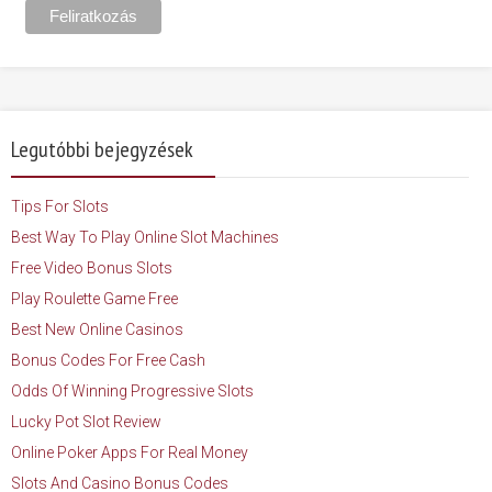
Legutóbbi bejegyzések
Tips For Slots
Best Way To Play Online Slot Machines
Free Video Bonus Slots
Play Roulette Game Free
Best New Online Casinos
Bonus Codes For Free Cash
Odds Of Winning Progressive Slots
Lucky Pot Slot Review
Online Poker Apps For Real Money
Slots And Casino Bonus Codes