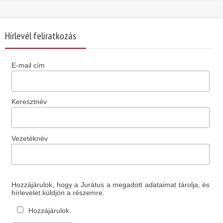
Hírlevél feliratkozás
E-mail cím
Keresztnév
Vezetéknév
Hozzájárulok, hogy a Jurátus a megadott adataimat tárolja, és
hírlevelet küldjön a részemre.
Hozzájárulok.