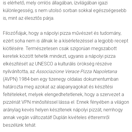
is elérhető, mely omlós állagában, ízvilágában igazi
különlegesség, s nem utolsó sorban sokkal egészségesebb
is, mint az élesztős párja.
Filozófiájuk, hogy a nápolyi pizza művészet és tudomány,
ezért soha nem is állnak le a kísérletezéssel a legjobb recept
kiötlésére. Természetesen csak szigorúan megszabott
keretek között tehetik mindezt, ugyanis a nápolyi pizza
elkészítését az UNESCO a kulturális örökség részéve
nyilvánította, az
Associazione Verace Pizza Napoletana
(AVPN) 1984-ben egy tizenegy oldalas dokumentumban
határozta meg azokat az alapanyagokat és készítési
feltételeket, melyek elengedhetetlenek, hogy a szervezet a
pizzériát VPN minősítéssel lássa el. Ennek fényében a világon
aránylag kevés helyen készítenek nápolyi pizzát, nemhogy
annak vegán változatát! Duplán kivételes étteremről
beszélünk tehát.