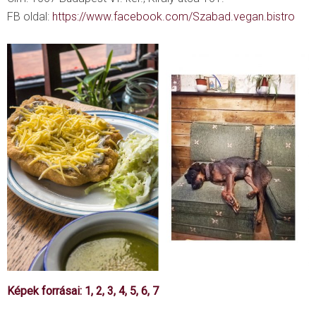
FB oldal:
https://www.facebook.com/Szabad.vegan.bistro
Képek forrásai:
1
,
2
,
3
,
4
,
5,
6,
7