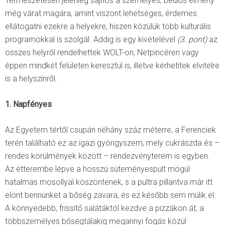
Természetesen jelenleg sajnos a személyes, beülős élmény
még várat magára, amint viszont lehetséges, érdemes
ellátogatni ezekre a helyekre, hiszen közülük több kulturális
programokkal is szolgál. Addig is egy kivételével
(3. pont)
az
összes helyről rendelhettek WOLT-on, Netpincéren vagy
éppen mindkét felületen keresztül is, illetve kérhetitek elvitelre
is a helyszínről.
1. Napfényes
Az Egyetem tértől csupán néhány száz méterre, a Ferenciek
terén található ez az igazi gyöngyszem, mely cukrászda és –
rendes körülmények között – rendezvényterem is egyben.
Az étterembe lépve a hosszú süteményespult mögül
hatalmas mosollyal köszöntenek, s a pultra pillantva már itt
elönt bennünket a bőség zavara, és ez később sem múlik el.
A könnyedebb, frissítő salátáktól kezdve a pizzákon át, a
többszemélyes bőségtálakig megannyi fogás közül