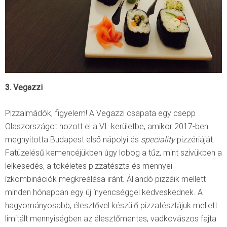
3. Vegazzi
Pizzaimádók, figyelem! A Vegazzi csapata egy csepp
Olaszországot hozott el a VI. kerületbe, amikor 2017-ben
megnyitotta Budapest első nápolyi és
speciality
pizzériáját.
Fatüzelésű kemencéjükben úgy lobog a tűz, mint szívükben a
lelkesedés, a tökéletes pizzatészta és mennyei
ízkombinációk megkreálása iránt. Állandó pizzáik mellett
minden hónapban egy új ínyencséggel kedveskednek. A
hagyományosabb, élesztővel készülő pizzatésztájuk mellett
limitált mennyiségben az élesztőmentes, vadkovászos fajta