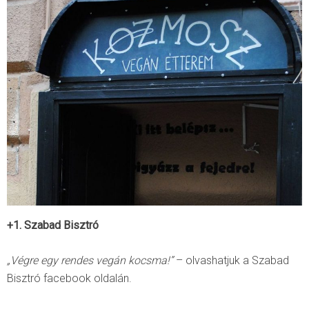
+1. Szabad Bisztró
„Végre egy rendes vegán kocsma!”
– olvashatjuk a Szabad
Bisztró facebook oldalán.