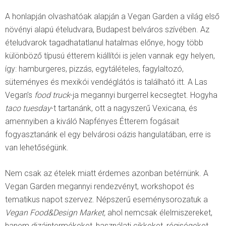
A honlapján olvashatóak alapján a Vegan Garden a világ első
növényi alapú ételudvara, Budapest belváros szívében. Az
ételudvarok tagadhatatlanul hatalmas előnye, hogy több
különböző típusú étterem kiállítói is jelen vannak egy helyen,
így: hamburgeres, pizzás, egytálételes, fagylaltozó,
süteményes és mexikói vendéglátós is található itt. A Las
Vegan’s
food truck
-ja megannyi burgerrel kecsegtet. Hogyha
taco tuesday
-t tartanánk, ott a nagyszerű Vexicana, és
amennyiben a kiváló Napfényes Étterem fogásait
fogyasztanánk el egy belvárosi oázis hangulatában, erre is
van lehetőségünk.
Nem csak az ételek miatt érdemes azonban betérnünk. A
Vegan Garden megannyi rendezvényt, workshopot és
tematikus napot szervez. Népszerű eseménysorozatuk a
Vegan Food&Design Market,
ahol nemcsak élelmiszereket,
hanem dizájntermékeket, használati cikkeket, régiségeket,