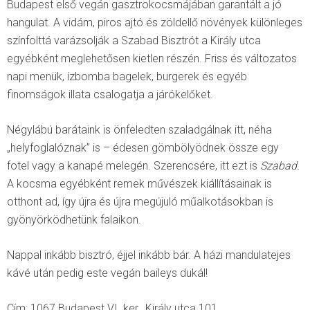
Budapest első vegán gasztrokocsmájában garantált a jó
hangulat. A vidám, piros ajtó és zöldellő növények különleges
színfolttá varázsolják a Szabad Bisztrót a Király utca
egyébként meglehetősen kietlen részén. Friss és változatos
napi menük, ízbomba bagelek, burgerek és egyéb
finomságok illata csalogatja a járókelőket.
Négylábú barátaink is önfeledten szaladgálnak itt, néha
„helyfoglalóznak” is – édesen gömbölyödnek össze egy
fotel vagy a kanapé melegén. Szerencsére, itt ezt is
Szabad.
A kocsma egyébként remek művészek kiállításainak is
otthont ad, így újra és újra megújuló műalkotásokban is
gyönyörködhetünk falaikon.
Nappal inkább bisztró, éjjel inkább bár. A házi mandulatejes
kávé után pedig este vegán baileys dukál!
Cím: 1067 Budapest VI. ker., Király utca 101.