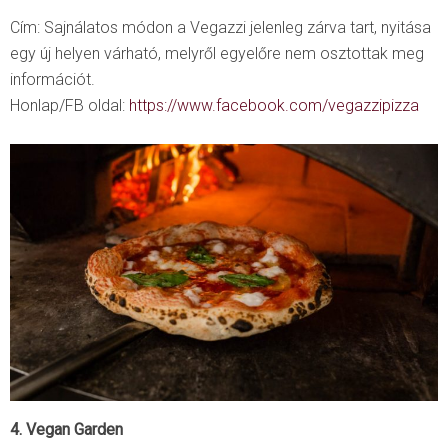
Cím: Sajnálatos módon a Vegazzi jelenleg zárva tart, nyitása
egy új helyen várható, melyről egyelőre nem osztottak meg
információt.
Honlap/FB oldal:
https://www.facebook.com/vegazzipizza
4. Vegan Garden