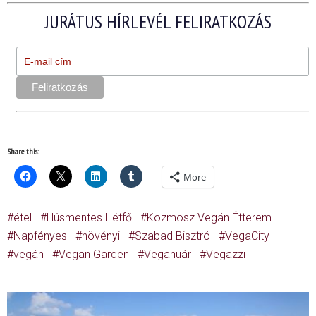
JURÁTUS HÍRLEVÉL FELIRATKOZÁS
Share this:
More
étel
Húsmentes Hétfő
Kozmosz Vegán Étterem
Napfényes
növényi
Szabad Bisztró
VegaCity
vegán
Vegan Garden
Veganuár
Vegazzi