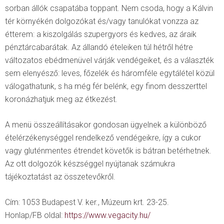
sorban állók csapatába toppant. Nem csoda, hogy a Kálvin
tér környékén dolgozókat és/vagy tanulókat vonzza az
étterem: a kiszolgálás szupergyors és kedves, az áraik
pénztárcabarátak. Az állandó ételeiken túl hétről hétre
változatos ebédmenüvel várják vendégeiket, és a választék
sem elenyésző: leves, főzelék és háromféle egytálétel közül
válogathatunk, s ha még fér belénk, egy finom desszerttel
koronázhatjuk meg az étkezést.
A menü összeállításakor gondosan ügyelnek a különböző
ételérzékenységgel rendelkező vendégeikre, így a cukor
vagy gluténmentes étrendet követők is bátran betérhetnek.
Az ott dolgozók készséggel nyújtanak számukra
tájékoztatást az összetevőkről.
Cím: 1053 Budapest V. ker., Múzeum krt. 23-25.
Honlap/FB oldal:
https://www.vegacity.hu/