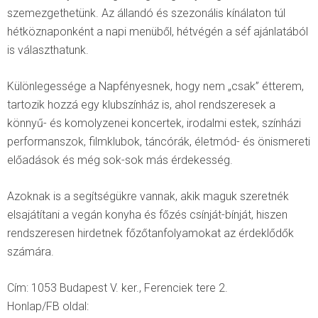
szemezgethetünk. Az állandó és szezonális kínálaton túl
hétköznaponként a napi menüből, hétvégén a séf ajánlatából
is választhatunk.
Különlegessége a Napfényesnek, hogy nem „csak” étterem,
tartozik hozzá egy klubszínház is, ahol rendszeresek a
könnyű- és komolyzenei koncertek, irodalmi estek, színházi
performanszok, filmklubok, táncórák, életmód- és önismereti
előadások és még sok-sok más érdekesség.
Azoknak is a segítségükre vannak, akik maguk szeretnék
elsajátítani a vegán konyha és főzés csínját-bínját, hiszen
rendszeresen hirdetnek főzőtanfolyamokat az érdeklődők
számára.
Cím: 1053 Budapest V. ker., Ferenciek tere 2.
Honlap/FB oldal: