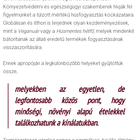
Környezetvédelmi és egészségügyi szakemberek hívják fel
figyelmünket a túlzott mértékű húsfogyasztás kockázataira.
Globálisan és itthon is terjednek olyan kezdeményezések,
mint a
Veganuár
vagy a
Húsmentes hétfő,
melyek mindenkit
bátorítanak az állati eredetű termékek fogyasztásának
visszaszorítására.
Ennek apropóján a legkülönbözőbb helyeket gyűjtöttük
össze,
melyekben az egyetlen, de
legfontosabb közös pont, hogy
minőségi, növényi alapú ételekkel
találkozhatunk a kínálatukban.