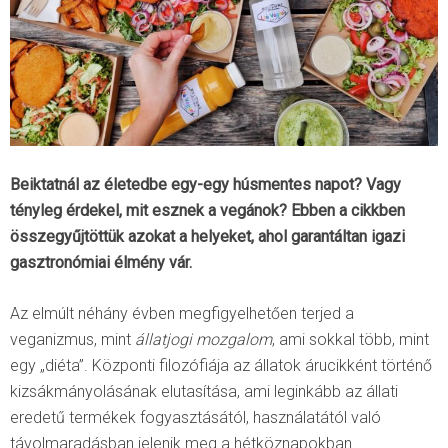
Beiktatnál az életedbe egy-egy húsmentes napot? Vagy
tényleg érdekel, mit esznek a vegánok? Ebben a cikkben
összegyűjtöttük azokat a helyeket, ahol garantáltan igazi
gasztronómiai élmény vár.
Az elmúlt néhány évben megfigyelhetően terjed a
veganizmus, mint
állatjogi mozgalom
, ami sokkal több, mint
egy „diéta”. Központi filozófiája az állatok árucikként történő
kizsákmányolásának elutasítása, ami leginkább az állati
eredetű termékek fogyasztásától, használatától való
távolmaradásban jelenik meg a hétköznapokban.