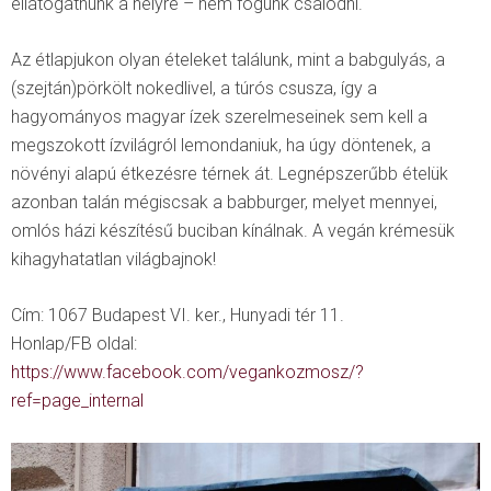
ellátogatnunk a helyre – nem fogunk csalódni.
Az étlapjukon olyan ételeket találunk, mint a babgulyás, a
(szejtán)pörkölt nokedlivel, a túrós csusza, így a
hagyományos magyar ízek szerelmeseinek sem kell a
megszokott ízvilágról lemondaniuk, ha úgy döntenek, a
növényi alapú étkezésre térnek át. Legnépszerűbb ételük
azonban talán mégiscsak a babburger, melyet mennyei,
omlós házi készítésű buciban kínálnak. A vegán krémesük
kihagyhatatlan világbajnok!
Cím: 1067 Budapest VI. ker., Hunyadi tér 11.
Honlap/FB oldal:
https://www.facebook.com/vegankozmosz/?
ref=page_internal