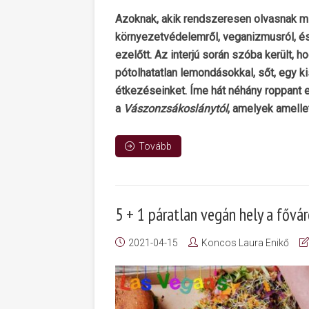
Azoknak, akik rendszeresen olvasnak min
környezetvédelemről, veganizmusról, é
ezelőtt. Az interjú során szóba került, 
pótolhatatlan lemondásokkal, sőt, egy ki
étkezéseinket. Íme hát néhány roppant 
a
Vászonzsákoslánytól
, amelyek amelle
Tovább
5 + 1 páratlan vegán hely a főv
2021-04-15
Koncos Laura Enikő