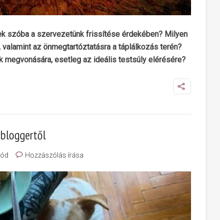
ek szóba a szervezetünk frissítése érdekében? Milyen
valamint az önmegtartóztatásra a táplálkozás terén?
 megvonására, esetleg az ideális testsúly elérésére?
nbloggertől
mód
Hozzászólás írása