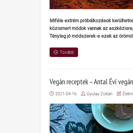
Miféle extrém próbálkozások kerülhetn
közismert módok vannak az aszkézisre, 
Tényleg jó módszerek-e ezek az örömök
Tovább
Vegán receptek – Antal Évi vegá
2021-04-16
Gyulay Zoltán
Élet