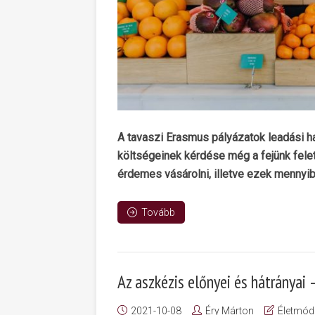
A tavaszi Erasmus pályázatok leadási hatá
költségeinek kérdése még a fejünk felet
érdemes vásárolni, illetve ezek mennyib
Tovább
Az aszkézis előnyei és hátrányai 
2021-10-08
Éry Márton
Életmód