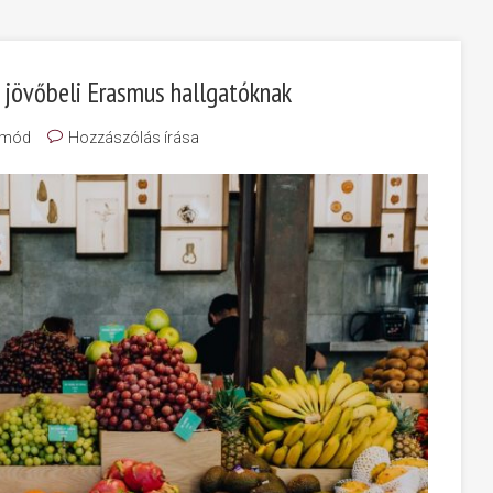
 jövőbeli Erasmus hallgatóknak
tmód
Hozzászólás írása