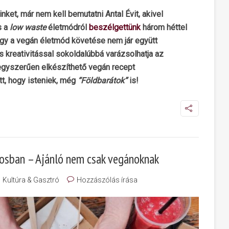
ket, már nem kell bemutatni Antal Évit, akivel
s a
low waste
életmódról
beszélgettünk
három héttel
hogy a vegán életmód követése nem jár együtt
s kreativitással sokoldalúbbá varázsolhatja az
egyszerűen elkészíthető vegán recept
tt, hogy isteniek, még
“Földbarátok”
is!
árosban – Ajánló nem csak vegánoknak
Kultúra & Gasztró
Hozzászólás írása