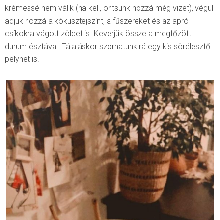
krémessé nem válik (ha kell, öntsünk hozzá még vizet), végül
adjuk hozzá a kókusztejszínt, a fűszereket és az apró
csíkokra vágott zöldet is. Keverjük össze a megfőzött
durumtésztával. Tálaláskor szórhatunk rá egy kis sörélesztő
pelyhet is.