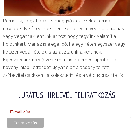
Reméljük, hogy titeket is meggyőztek ezek a remek
receptek! Ne feledjétek, nem kell teljesen vegetáriánusnak
vagy vegánnak lennünk ahhoz, hogy tegyünk valamit a
Földünkért. Már az is elegendő, ha egy héten egyszer vagy
kétszer vegán ételek is az asztalunkra kerülnek.
Egészségünk megőrzése miatt is érdemes kipróbálni a
növényi alapú étrendet, ugyanis az alacsony telített
zsírbevitel csökkenti a koleszterin- és a vércukorszintet is.
JURÁTUS HÍRLEVÉL FELIRATKOZÁS