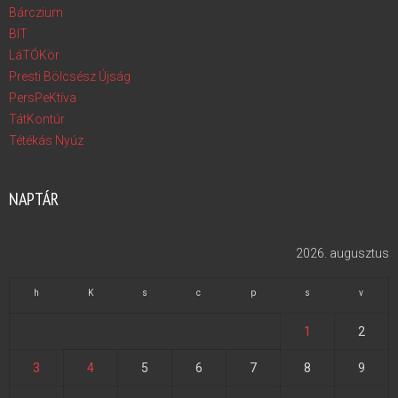
Bárczium
BIT
LáTÓKör
Presti Bölcsész Újság
PersPeKtíva
TátKontúr
Tétékás Nyúz
NAPTÁR
2026. augusztus
h
K
s
c
p
s
v
1
2
3
4
5
6
7
8
9