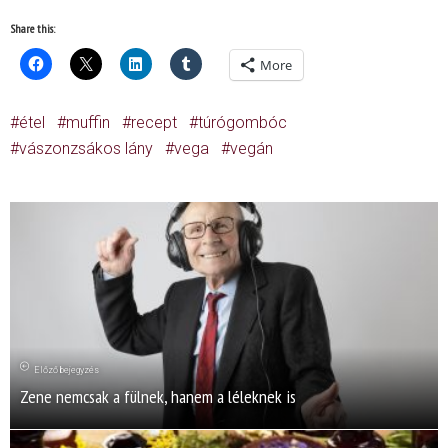
Share this:
More
étel
muffin
recept
túrógombóc
vászonzsákos lány
vega
vegán
Előző bejegyzés
Zene nemcsak a fülnek, hanem a léleknek is