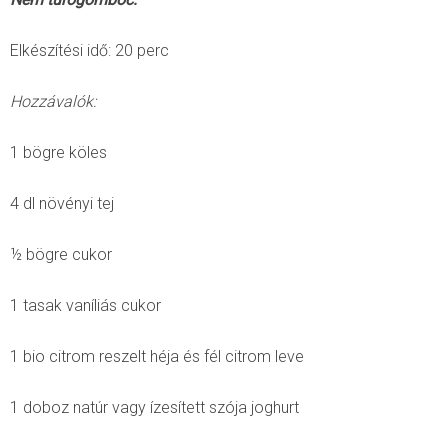
Elkészítési idő: 20 perc
Hozzávalók:
1 bögre köles
4 dl növényi tej
½ bögre cukor
1 tasak vaníliás cukor
1 bio citrom reszelt héja és fél citrom leve
1 doboz natúr vagy ízesített szója joghurt