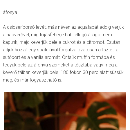
áfonya
A csicseriborsó levét, más néven az aquafabát addig verjük
a habverővel, míg tojásfehérje hab jellegű állagot nem
kapunk, majd keverjük bele a cukrot és a citromot. Ezután
adjuk hozzá egy spatulával forgatva óvatosan a lisztet, a
sütőport és a vanília aromát. Öntsük muffin formába és
tegyük bele az áfonya szemeket a tésztába vagy még a
keverő tálban keverjük bele. 180 fokon 30 perc alatt süssük
meg, és már fogyasztható is.