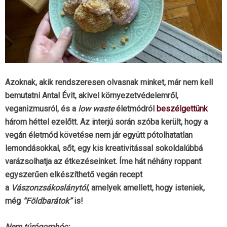
Azoknak, akik rendszeresen olvasnak minket, már nem kell
bemutatni Antal Évit, akivel környezetvédelemről,
veganizmusról, és a
low waste
életmódról
beszélgettünk
három héttel ezelőtt. Az interjú során szóba került, hogy a
vegán életmód követése nem jár együtt pótolhatatlan
lemondásokkal, sőt, egy kis kreativitással sokoldalúbbá
varázsolhatja az étkezéseinket. Íme hát néhány roppant
egyszerűen elkészíthető vegán recept
a
Vászonzsákoslánytól
, amelyek amellett, hogy isteniek,
még
“Földbarátok”
is!
Nem túrógombóc: