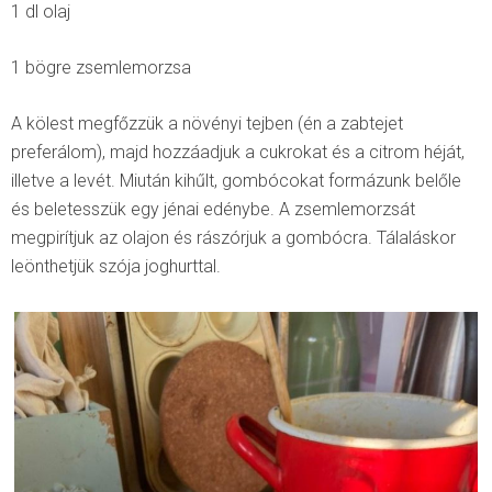
1 dl olaj
1 bögre zsemlemorzsa
A kölest megfőzzük a növényi tejben (én a zabtejet
preferálom), majd hozzáadjuk a cukrokat és a citrom héját,
illetve a levét. Miután kihűlt, gombócokat formázunk belőle
és beletesszük egy jénai edénybe. A zsemlemorzsát
megpirítjuk az olajon és rászórjuk a gombócra. Tálaláskor
leönthetjük szója joghurttal.