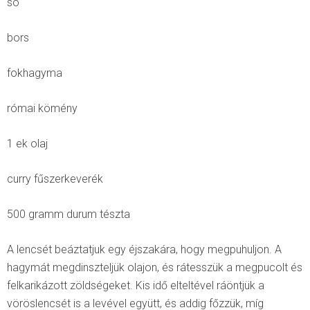
só
bors
fokhagyma
római kömény
1 ek olaj
curry fűszerkeverék
500 gramm durum tészta
A lencsét beáztatjuk egy éjszakára, hogy megpuhuljon. A
hagymát megdinszteljük olajon, és rátesszük a megpucolt és
felkarikázott zöldségeket. Kis idő elteltével ráöntjük a
vöröslencsét is a levével együtt, és addig főzzük, míg