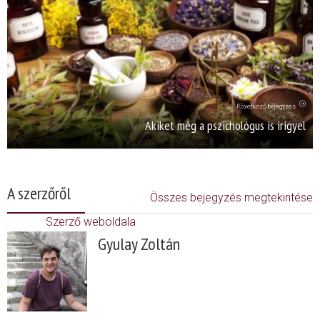
Következő bejegyzés
Akiket még a pszichológus is irigyel
A szerzőről
Összes bejegyzés megtekintése
Szerző weboldala
Gyulay Zoltán