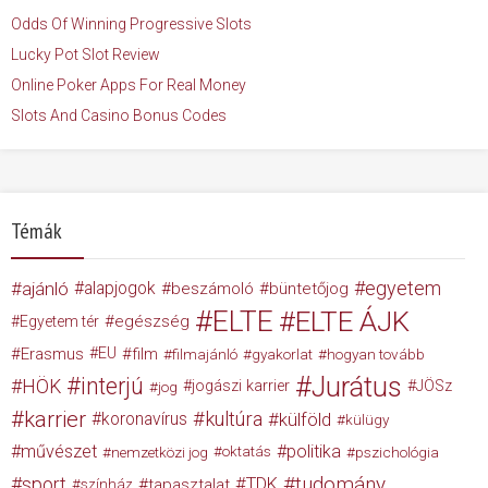
Odds Of Winning Progressive Slots
Lucky Pot Slot Review
Online Poker Apps For Real Money
Slots And Casino Bonus Codes
Témák
egyetem
ajánló
alapjogok
beszámoló
büntetőjog
ELTE
ELTE ÁJK
egészség
Egyetem tér
Erasmus
EU
film
filmajánló
gyakorlat
hogyan tovább
Jurátus
interjú
HÖK
jogászi karrier
JÖSz
jog
karrier
kultúra
koronavírus
külföld
külügy
művészet
politika
nemzetközi jog
oktatás
pszichológia
tudomány
sport
TDK
tapasztalat
színház