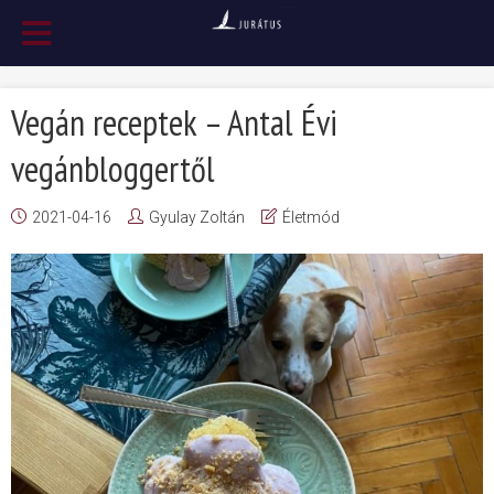
Vegán receptek – Antal Évi
vegánbloggertől
2021-04-16
Gyulay Zoltán
Életmód