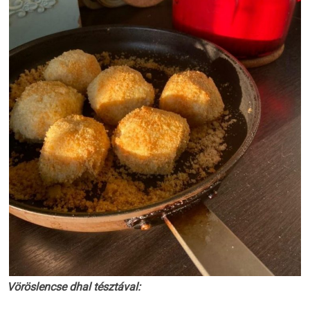
Vöröslencse dhal tésztával: