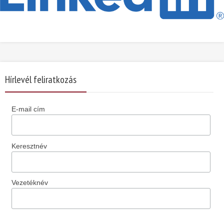
Hírlevél feliratkozás
E-mail cím
Keresztnév
Vezetéknév