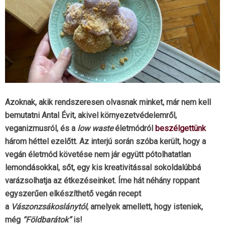
Azoknak, akik rendszeresen olvasnak minket, már nem kell
bemutatni Antal Évit, akivel környezetvédelemről,
veganizmusról, és a
low waste
életmódról
beszélgettünk
három héttel ezelőtt. Az interjú során szóba került, hogy a
vegán életmód követése nem jár együtt pótolhatatlan
lemondásokkal, sőt, egy kis kreativitással sokoldalúbbá
varázsolhatja az étkezéseinket. Íme hát néhány roppant
egyszerűen elkészíthető vegán recept
a
Vászonzsákoslánytól
, amelyek amellett, hogy isteniek,
még
“Földbarátok”
is!