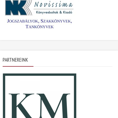
PARTNEREINK