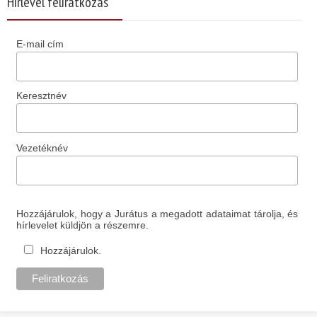
Hírlevél feliratkozás
E-mail cím
Keresztnév
Vezetéknév
Hozzájárulok, hogy a Jurátus a megadott adataimat tárolja, és
hírlevelet küldjön a részemre.
Hozzájárulok.