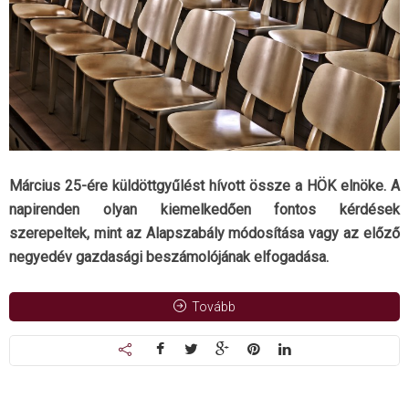
Március 25-ére küldöttgyűlést hívott össze a HÖK elnöke. A
napirenden olyan kiemelkedően fontos kérdések
szerepeltek, mint az Alapszabály módosítása vagy az előző
negyedév gazdasági beszámolójának elfogadása.
Tovább