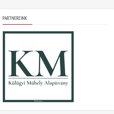
PARTNEREINK