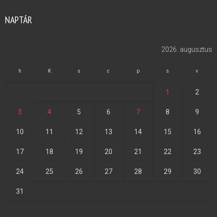
NAPTÁR
2026. augusztus
h
K
s
c
p
s
v
1
2
3
4
5
6
7
8
9
10
11
12
13
14
15
16
17
18
19
20
21
22
23
24
25
26
27
28
29
30
31