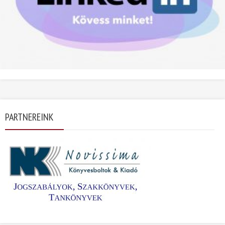
PARTNEREINK