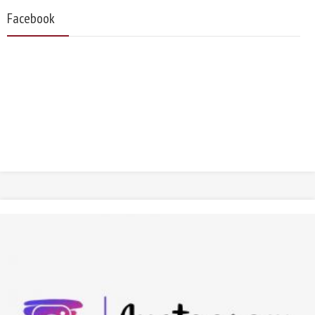
Facebook