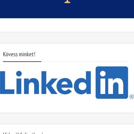
Kövess minket!