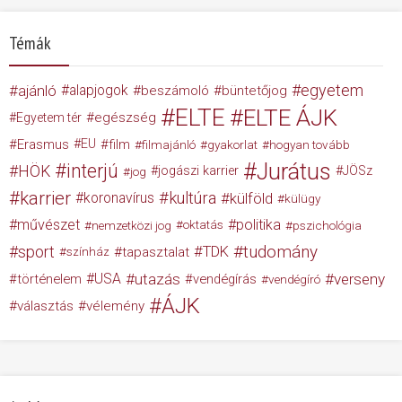
Témák
egyetem
ajánló
alapjogok
beszámoló
büntetőjog
ELTE
ELTE ÁJK
egészség
Egyetem tér
Erasmus
EU
film
filmajánló
gyakorlat
hogyan tovább
Jurátus
interjú
HÖK
jogászi karrier
JÖSz
jog
karrier
kultúra
koronavírus
külföld
külügy
művészet
politika
nemzetközi jog
oktatás
pszichológia
tudomány
sport
TDK
tapasztalat
színház
USA
utazás
verseny
történelem
vendégírás
vendégíró
ÁJK
választás
vélemény