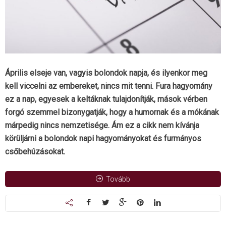
Április elseje van, vagyis bolondok napja, és ilyenkor meg
kell viccelni az embereket, nincs mit tenni. Fura hagyomány
ez a nap, egyesek a keltáknak tulajdonítják, mások vérben
forgó szemmel bizonygatják, hogy a humornak és a mókának
márpedig nincs nemzetisége. Ám ez a cikk nem kívánja
körüljárni a bolondok napi hagyományokat és furmányos
csőbehúzásokat.
Tovább