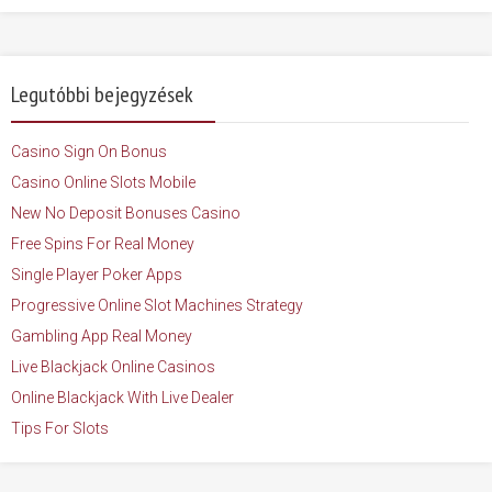
Legutóbbi bejegyzések
Casino Sign On Bonus
Casino Online Slots Mobile
New No Deposit Bonuses Casino
Free Spins For Real Money
Single Player Poker Apps
Progressive Online Slot Machines Strategy
Gambling App Real Money
Live Blackjack Online Casinos
Online Blackjack With Live Dealer
Tips For Slots