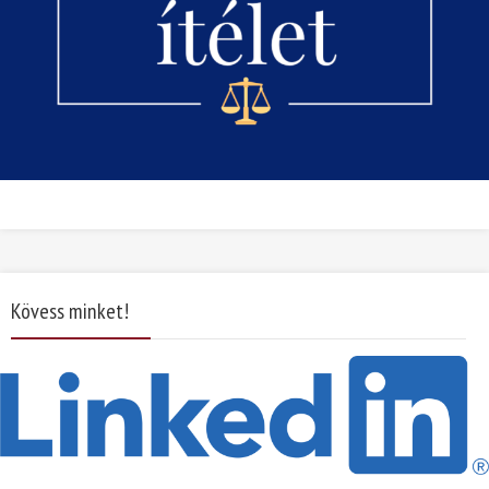
Kövess minket!