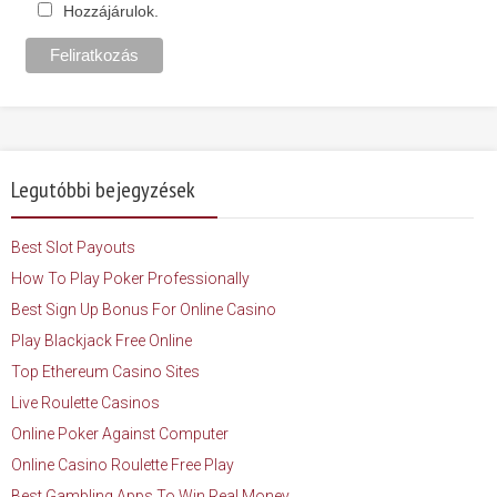
Hozzájárulok.
Legutóbbi bejegyzések
Best Slot Payouts
How To Play Poker Professionally
Best Sign Up Bonus For Online Casino
Play Blackjack Free Online
Top Ethereum Casino Sites
Live Roulette Casinos
Online Poker Against Computer
Online Casino Roulette Free Play
Best Gambling Apps To Win Real Money