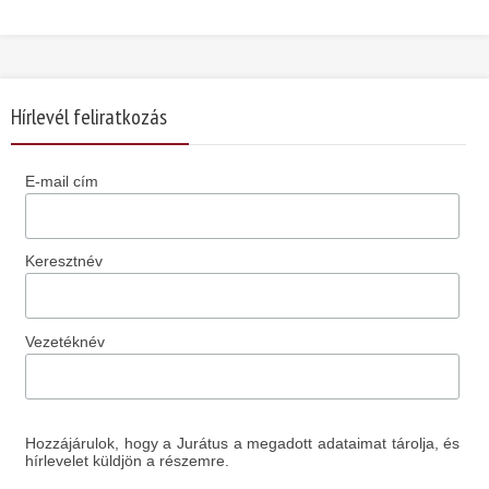
Hírlevél feliratkozás
E-mail cím
Keresztnév
Vezetéknév
Hozzájárulok, hogy a Jurátus a megadott adataimat tárolja, és
hírlevelet küldjön a részemre.