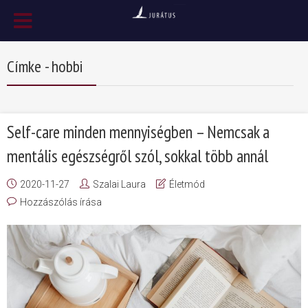
Címke - hobbi
Self-care minden mennyiségben – Nemcsak a
mentális egészségről szól, sokkal több annál
2020-11-27
Szalai Laura
Életmód
Hozzászólás írása