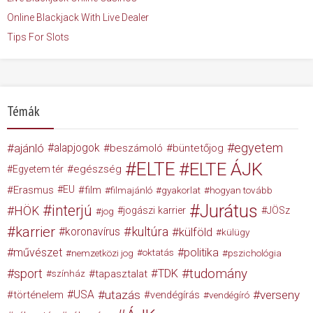
Online Blackjack With Live Dealer
Tips For Slots
Témák
egyetem
ajánló
alapjogok
beszámoló
büntetőjog
ELTE
ELTE ÁJK
egészség
Egyetem tér
Erasmus
EU
film
filmajánló
gyakorlat
hogyan tovább
Jurátus
interjú
HÖK
jogászi karrier
JÖSz
jog
karrier
kultúra
koronavírus
külföld
külügy
művészet
politika
nemzetközi jog
oktatás
pszichológia
tudomány
sport
TDK
tapasztalat
színház
USA
utazás
verseny
történelem
vendégírás
vendégíró