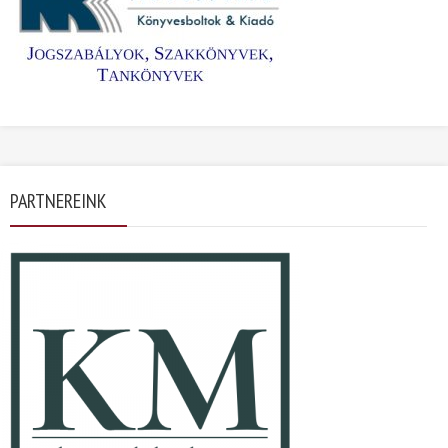
PARTNEREINK