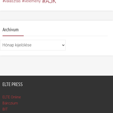
ÁJK
választás
vélemény
Archívum
Archívum
ELTE PRESS
ELTE Online
Bárczium
BIT