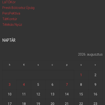
LáTÓKör
Presti Bölcsész Újság
PersPeKtíva
TátKontúr
Tétékás Nyúz
NAPTÁR
2026. augusztus
h
K
s
c
p
s
v
1
2
3
4
5
6
7
8
9
10
11
12
13
14
15
16
17
18
19
20
21
22
23