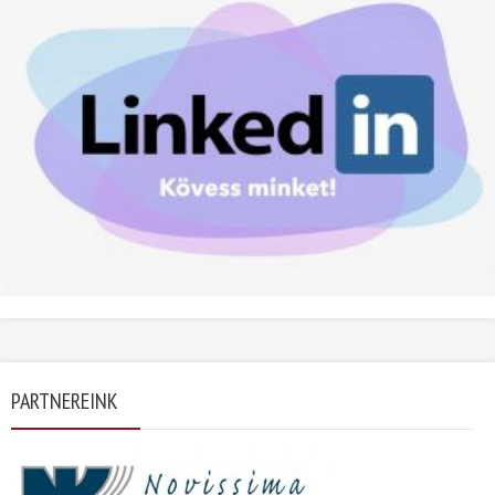
PARTNEREINK