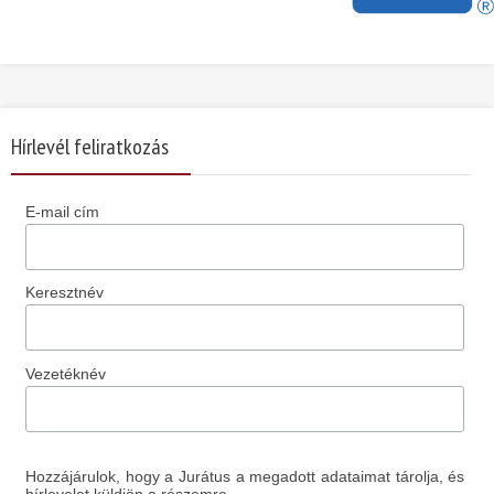
Hírlevél feliratkozás
E-mail cím
Keresztnév
Vezetéknév
Hozzájárulok, hogy a Jurátus a megadott adataimat tárolja, és