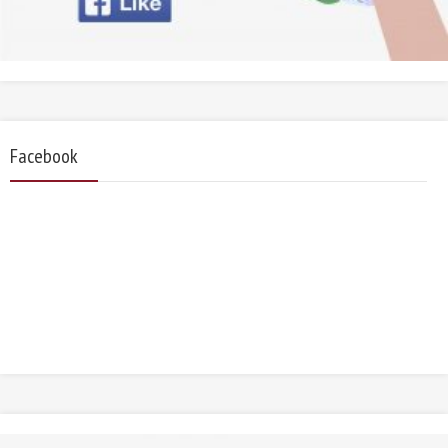
Facebook