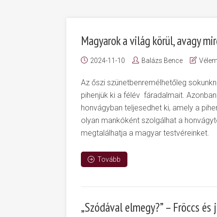
Magyarok a világ körül, avagy mir
2024-11-10
Balázs Bence
Véle
Az őszi szünetbenremélhetőleg sokunkna
pihenjük ki a félév fáradalmait. Azonban
honvágyban teljesedhet ki, amely a pihen
olyan mankóként szolgálhat a honvágytó
megtalálhatja a magyar testvéreinket.
Tovább
„Szódával elmegy?” – Fröccs és 