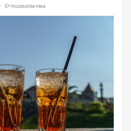
y
Hozzászólás írása