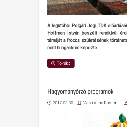
A legutóbbi Polgári Jogi TDK előadásána
Hoffman István beszélt rendkívül é
témáját a fröccs születésének története
mint hungarikum képezte.
Tovább
Hagyományőrző programok
2017-03-30
Mezei Anna Ramóna