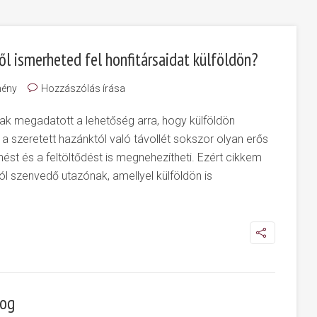
ől ismerheted fel honfitársaidat külföldön?
mény
Hozzászólás írása
k megadatott a lehetőség arra, hogy külföldön
 a szeretett hazánktól való távollét sokszor olyan erős
ést és a feltöltődést is megnehezítheti. Ezért cikkem
l szenvedő utazónak, amellyel külföldön is
jog