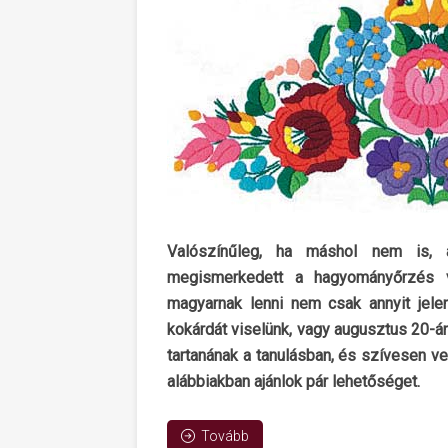
Valószínűleg, ha máshol nem is, a
megismerkedett a hagyományőrzés vi
magyarnak lenni nem csak annyit jele
kokárdát viselünk, vagy augusztus 20-á
tartanának a tanulásban, és szívesen ve
alábbiakban ajánlok pár lehetőséget.
Tovább