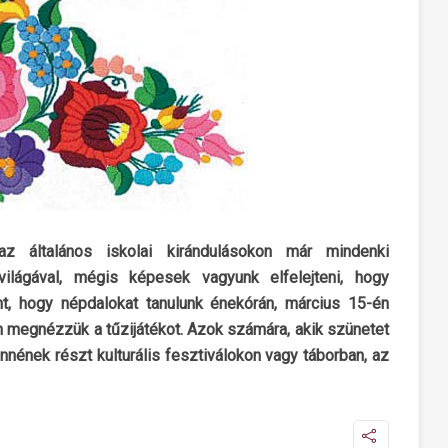
z általános iskolai kirándulásokon már mindenki
lágával, mégis képesek vagyunk elfelejteni, hogy
nt, hogy népdalokat tanulunk énekórán, március 15-én
n megnézzük a tűzijátékot. Azok számára, akik szünetet
nnének részt kulturális fesztiválokon vagy táborban, az