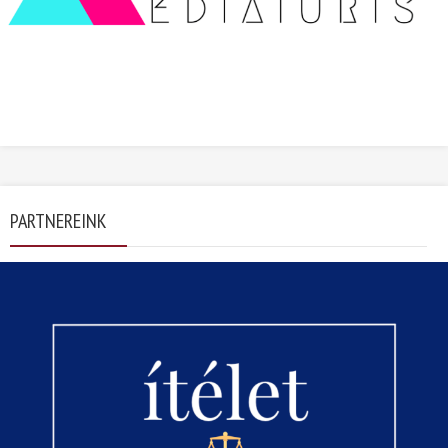
PARTNEREINK