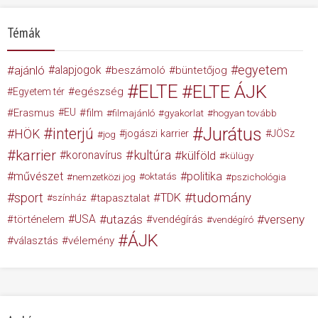
Témák
egyetem
ajánló
alapjogok
beszámoló
büntetőjog
ELTE
ELTE ÁJK
egészség
Egyetem tér
Erasmus
EU
film
filmajánló
gyakorlat
hogyan tovább
Jurátus
interjú
HÖK
jogászi karrier
JÖSz
jog
karrier
kultúra
koronavírus
külföld
külügy
művészet
politika
nemzetközi jog
oktatás
pszichológia
tudomány
sport
TDK
tapasztalat
színház
USA
utazás
verseny
történelem
vendégírás
vendégíró
ÁJK
választás
vélemény