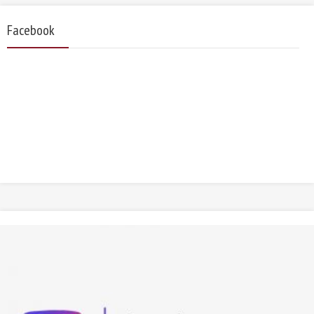
Facebook