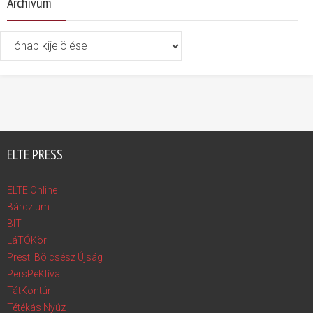
Archívum
Archívum
ELTE PRESS
ELTE Online
Bárczium
BIT
LáTÓKör
Presti Bölcsész Újság
PersPeKtíva
TátKontúr
Tétékás Nyúz