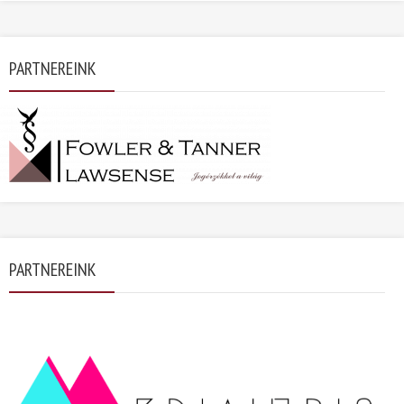
PARTNEREINK
PARTNEREINK