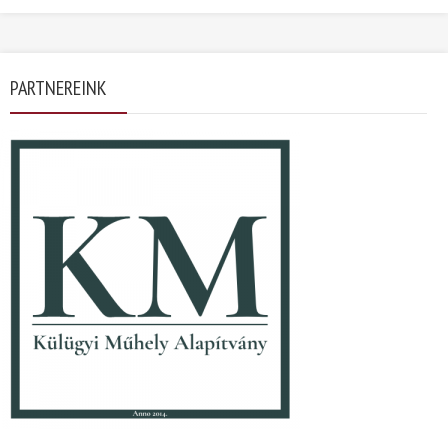
PARTNEREINK