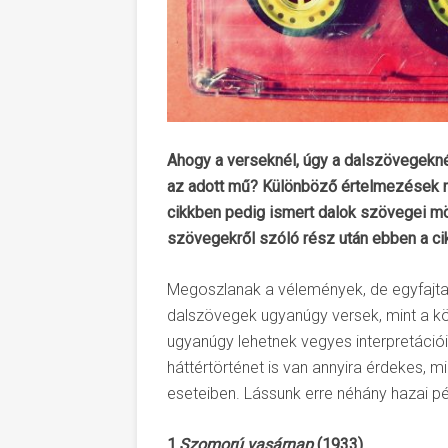
Ahogy a verseknél, úgy a dalszövegeknél
az adott mű? Különböző értelmezések mi
cikkben pedig ismert dalok szövegei mög
szövegekről szóló rész után ebben a c
Megoszlanak a vélemények, de egyfajta 
dalszövegek ugyanúgy versek, mint a k
ugyanúgy lehetnek vegyes interpretáció
háttértörténet is van annyira érdekes,
eseteiben. Lássunk erre néhány hazai pé
1.
Szomorú vasárnap
(1933)