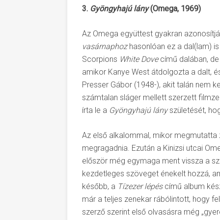
3.
Gyöngyhajú lány
(Omega, 1969)
Az Omega együttest gyakran azonosítják 
vasárnaphoz
hasonlóan ez a dal(lam) is 
Scorpions
White Dove
című dalában, de
amikor Kanye West átdolgozta a dalt, és
Presser Gábor (1948-), akit talán nem k
számtalan sláger mellett szerzett filmzen
írta le a
Gyöngyhajú lány
születését, hog
Az első alkalommal, mikor megmutatta z
megragadnia. Ezután a Kinizsi utcai Ome
először még egymaga ment vissza a szín
kezdetleges szöveget énekelt hozzá, a
később, a
Tízezer lépés
című album készü
már a teljes zenekar rábólintott, hogy f
szerző szerint első olvasásra még „gy