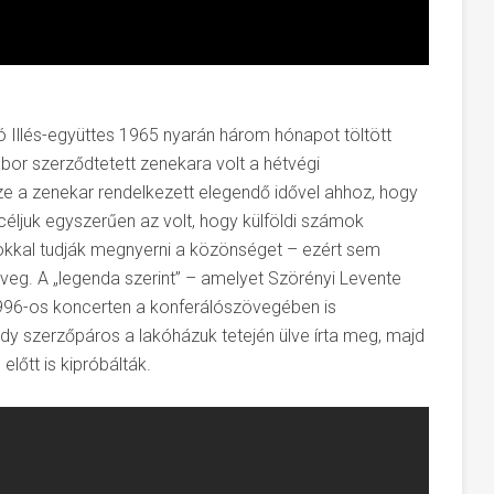
 Illés-együttes 1965 nyarán három hónapot töltött
ábor szerződtetett zenekara volt a hétvégi
ze a zenekar rendelkezett elegendő idővel ahhoz, hogy
A céljuk egyszerűen az volt, hogy külföldi számok
okkal tudják megnyerni a közönséget – ezért sem
zöveg. A „legenda szerint” – amelyet Szörényi Levente
1996-os koncerten a konferálószövegében is
ódy szerzőpáros a lakóházuk tetején ülve írta meg, majd
lőtt is kipróbálták.