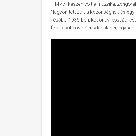
– Mikor készen volt a muzsika, zongorá
Nagyon tetszett a közönségnek és egy e
később, 1935-ben, két öngyilkossági es
fordítását követően világsláger, egyben 