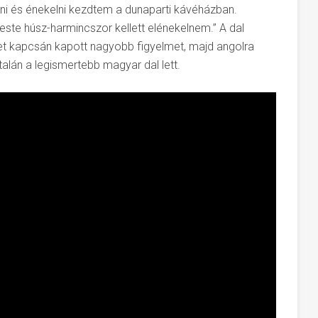
lni és énekelni kezdtem a dunaparti kávéházban.
ste húsz-harmincszor kellett elénekelnem.” A dal
et kapcsán kapott nagyobb figyelmet, majd angolra
talán a legismertebb magyar dal lett.