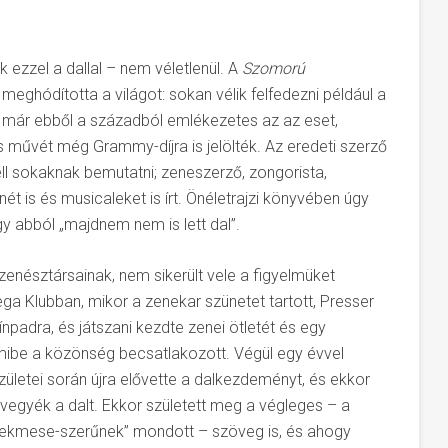
ezzel a dallal – nem véletlenül. A
Szomorú
meghódította a világot: sokan vélik felfedezni például a
 már ebből a századból emlékezetes az az eset,
 művét még Grammy-díjra is jelölték. Az eredeti szerző
ell sokaknak bemutatni; zeneszerző, zongorista,
ét is és musicaleket is írt. Önéletrajzi könyvében úgy
y abból „majdnem nem is lett dal”.
enésztársainak, nem sikerült vele a figyelmüket
ga Klubban, mikor a zenekar szünetet tartott, Presser
padra, és játszani kezdte zenei ötletét és egy
mibe a közönség becsatlakozott. Végül egy évvel
letei során újra elővette a dalkezdeményt, és ekkor
elvegyék a dalt. Ekkor született meg a végleges – a
erekmese-szerűnek” mondott – szöveg is, és ahogy