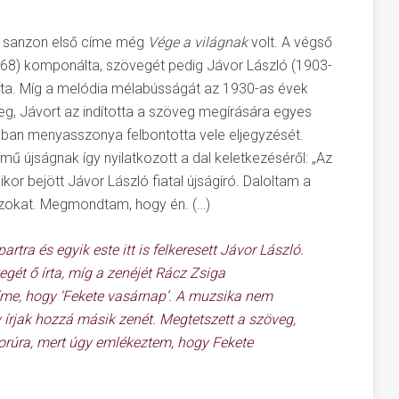
rt sanzon első címe még
Vége a világnak
volt. A végső
968) komponálta, szövegét pedig Jávor László (1903-
 írta. Míg a melódia mélabússágát az 1930-as évek
g, Jávort az indította a szöveg megírására egyes
bban menyasszonya felbontotta vele eljegyzését.
 újságnak így nyilatkozott a dal keletkezéséről: „Az
or bejött Jávor László fiatal újságíró. Daloltam a
azokat. Megmondtam, hogy én. (…)
rtra és egyik este itt is felkeresett Jávor László.
gét ő írta, míg a zenéjét Rácz Zsiga
íme, hogy ‘
Fekete vasárnap
’. A muzsika nem
 írjak hozzá másik zenét. Megtetszett a szöveg,
morúra, mert úgy emlékeztem, hogy
Fekete