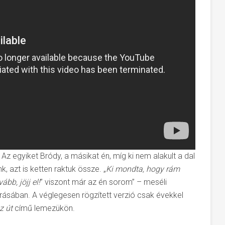
 Az egyiket Bródy, a másikat én, míg ki nem alakult a dal
, azt is ketten raktuk össze. „
Ki mondta, hogy rám
ább, jöjj el!
” viszont már az én sorom” – meséli
írásában. A véglegesen rögzített verzió csak évekkel
z út
című lemezükön.