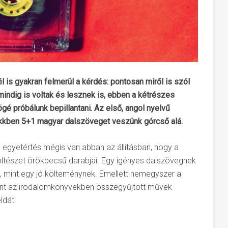
 is gyakran felmerül a kérdés: pontosan miről is szól
ndig is voltak és lesznek is, ebben a kétrészes
é próbálunk bepillantani. Az első, angol nyelvű
ikkben 5+1 magyar dalszöveget veszünk górcső alá.
egyetértés mégis van abban az állításban, hogy a
öltészet örökbecsű darabjai. Egy igényes dalszövegnek
i, mint egy jó költeménynek. Emellett nemegyszer a
 mint az irodalomkönyvekben összegyűjtött művek
ldát!