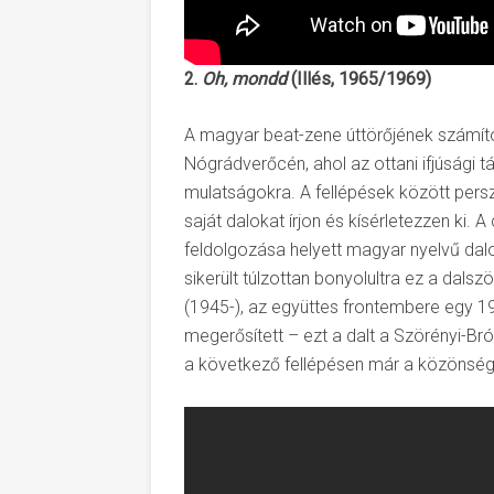
2.
Oh, mondd
(Illés, 1965/1969)
A magyar beat-zene úttörőjének számító
Nógrádverőcén, ahol az ottani ifjúsági t
mulatságokra. A fellépések között pers
saját dalokat írjon és kísérletezzen ki. 
feldolgozása helyett magyar nyelvű dal
sikerült túlzottan bonyolultra ez a dals
(1945-), az együttes frontembere egy 
megerősített – ezt a dalt a Szörényi-Br
a következő fellépésen már a közönség e