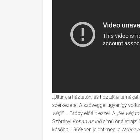
„Ültünk a háztetőn, és hoztuk a témákat.
szerkezete. A szöveggel ugyanígy voltunk
várj?
” – Bródy előállt ezzel. A „
Ne várj tov
Szörényi
Rohan az idő
című önéletrajzi 
később, 1969-ben jelent meg, a
Nehéz a