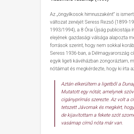
Az „öngyilkosok himnuszaként” is isme
változat zenéjét Seress Rezső (1899-1
1993/1994), a 8 Órai Újság publicistája
elejének gazdasági válsága alapozta me
források szerint, hogy nem sokkal korá
Seress 1936-ban, a Délmagyarország című
egyik ligeti kávéházban zongoráztam, mik
nótáimat és megkérdezte, hogy ki írta 
Aztán elkerültem a ligetből a Dunapa
Mutatott egy nótát, amelynek szöve
cigányprímás szerezte. Az volt a c
tetszett Jávornak és megkért, hogy
de kijavítottam a fekete szót szo
vasárnap
című nóta már van.