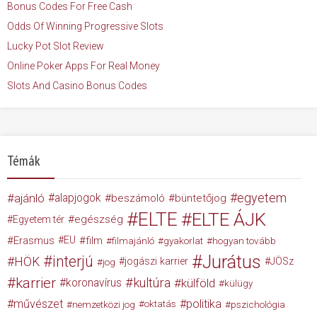
Bonus Codes For Free Cash
Odds Of Winning Progressive Slots
Lucky Pot Slot Review
Online Poker Apps For Real Money
Slots And Casino Bonus Codes
Témák
egyetem
ajánló
alapjogok
beszámoló
büntetőjog
ELTE
ELTE ÁJK
egészség
Egyetem tér
Erasmus
EU
film
filmajánló
gyakorlat
hogyan tovább
Jurátus
interjú
HÖK
jogászi karrier
JÖSz
jog
karrier
kultúra
koronavírus
külföld
külügy
művészet
politika
nemzetközi jog
oktatás
pszichológia