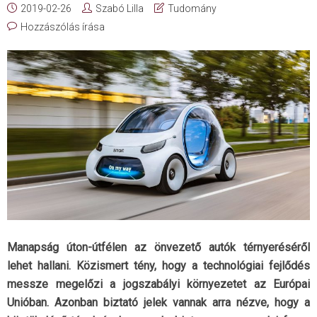
2019-02-26
Szabó Lilla
Tudomány
Hozzászólás írása
Manapság úton-útfélen az önvezető autók térnyeréséről
lehet hallani. Közismert tény, hogy a technológiai fejlődés
messze megelőzi a jogszabályi környezetet az Európai
Unióban. Azonban biztató jelek vannak arra nézve, hogy a