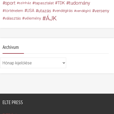
tudomány
sport
TDK
tapasztalat
színház
USA
utazás
verseny
történelem
vendégírás
vendégíró
ÁJK
választás
vélemény
Archívum
Archívum
ELTE PRESS