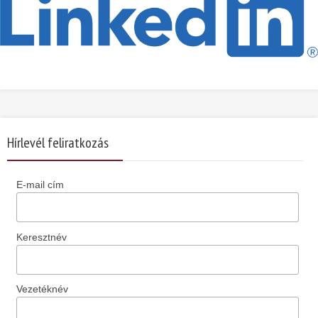
Hírlevél feliratkozás
E-mail cím
Keresztnév
Vezetéknév