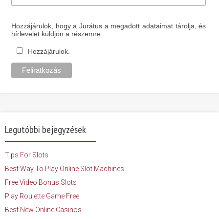
Hozzájárulok, hogy a Jurátus a megadott adataimat tárolja, és
hírlevelet küldjön a részemre.
Hozzájárulok.
Legutóbbi bejegyzések
Tips For Slots
Best Way To Play Online Slot Machines
Free Video Bonus Slots
Play Roulette Game Free
Best New Online Casinos