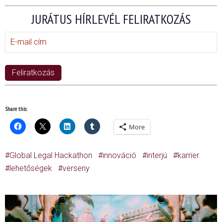
JURÁTUS HÍRLEVÉL FELIRATKOZÁS
Share this:
More
Global Legal Hackathon
innováció
interjú
karrier
lehetőségek
verseny