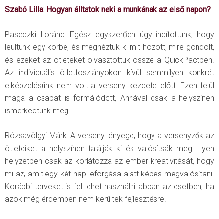
Szabó Lilla: Hogyan álltatok neki a munkának az első napon?
Paseczki Loránd: Egész egyszerűen úgy indítottunk, hogy
leültünk egy körbe, és megnéztük ki mit hozott, mire gondolt,
és ezeket az ötleteket olvasztottuk össze a QuickPactben.
Az individuális ötletfoszlányokon kívül semmilyen konkrét
elképzelésünk nem volt a verseny kezdete előtt. Ezen felül
maga a csapat is formálódott, Annával csak a helyszínen
ismerkedtünk meg.
Rózsavölgyi Márk: A verseny lényege, hogy a versenyzők az
ötleteiket a helyszínen találják ki és valósítsák meg. Ilyen
helyzetben csak az korlátozza az ember kreativitását, hogy
mi az, amit egy-két nap leforgása alatt képes megvalósítani.
Korábbi terveket is fel lehet használni abban az esetben, ha
azok még érdemben nem kerültek fejlesztésre.