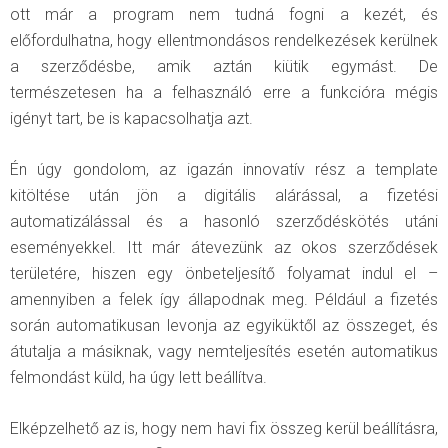
ott már a program nem tudná fogni a kezét, és
előfordulhatna, hogy ellentmondásos rendelkezések kerülnek
a szerződésbe, amik aztán kiütik egymást. De
természetesen ha a felhasználó erre a funkcióra mégis
igényt tart, be is kapacsolhatja azt.
Én úgy gondolom, az igazán innovatív rész a template
kitöltése után jön a digitális alárással, a fizetési
automatizálással és a hasonló szerződéskötés utáni
eseményekkel. Itt már átevezünk az okos szerződések
területére, hiszen egy önbeteljesítő folyamat indul el –
amennyiben a felek így állapodnak meg. Például a fizetés
során automatikusan levonja az egyiküktől az összeget, és
átutalja a másiknak, vagy nemteljesítés esetén automatikus
felmondást küld, ha úgy lett beállítva.
Elképzelhető az is, hogy nem havi fix összeg kerül beállításra,