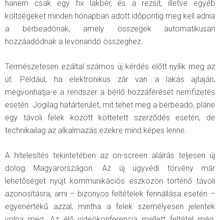
hanem csak egy fix lakbér, és a rezsit, illetve egyéb
költségeket minden hónapban adott időpontig meg kell adnia
a bérbeadónak, amely összegek automatikusan
hozzáadódnak a levonandó összeghez.
Természetesen ezáltal számos új kérdés előtt nyílik meg az
út. Például, ha elektronikus zár van a lakás ajtaján,
megvonhatja-e a rendszer a bérlő hozzáférését nemfizetés
esetén. Jogilag határterület, mit tehet meg a bérbeadó, pláne
egy távoli felek között köttetett szerződés esetén, de
technikailag az alkalmazás ezekre mind képes lenne.
A hitelesítés tekintetében az on-screen aláírás teljesen új
dolog Magyarországon. Az új ügyvédi törvény már
lehetőséget nyújt kommunikációs eszközön történő távoli
azonosításra, ami – bizonyos feltételek fennállása esetén –
egyenértékű azzal, mintha a felek személyesen jelentek
volna meg. Az élő videókonferencia mellett feltétel még,