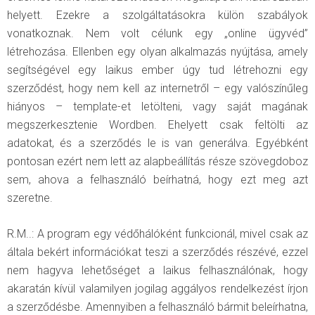
helyett. Ezekre a szolgáltatásokra külön szabályok
vonatkoznak. Nem volt célunk egy „online ügyvéd”
létrehozása. Ellenben egy olyan alkalmazás nyújtása, amely
segítségével egy laikus ember úgy tud létrehozni egy
szerződést, hogy nem kell az internetről – egy valószínűleg
hiányos – template-et letölteni, vagy saját magának
megszerkesztenie Wordben. Ehelyett csak feltölti az
adatokat, és a szerződés le is van generálva. Egyébként
pontosan ezért nem lett az alapbeállítás része szövegdoboz
sem, ahova a felhasználó beírhatná, hogy ezt meg azt
szeretne.
R.M..: A program egy védőhálóként funkcionál, mivel csak az
általa bekért információkat teszi a szerződés részévé, ezzel
nem hagyva lehetőséget a laikus felhasználónak, hogy
akaratán kívül valamilyen jogilag aggályos rendelkezést írjon
a szerződésbe. Amennyiben a felhasználó bármit beleírhatna,