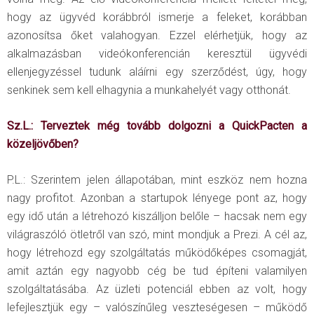
hogy az ügyvéd korábbról ismerje a feleket, korábban
azonosítsa őket valahogyan. Ezzel elérhetjük, hogy az
alkalmazásban videókonferencián keresztül ügyvédi
ellenjegyzéssel tudunk aláírni egy szerződést, úgy, hogy
senkinek sem kell elhagynia a munkahelyét vagy otthonát.
Sz.L.: Terveztek még tovább dolgozni a QuickPacten a
közeljövőben?
P.L.: Szerintem jelen állapotában, mint eszköz nem hozna
nagy profitot. Azonban a startupok lényege pont az, hogy
egy idő után a létrehozó kiszálljon belőle – hacsak nem egy
világraszóló ötletről van szó, mint mondjuk a Prezi. A cél az,
hogy létrehozd egy szolgáltatás működőképes csomagját,
amit aztán egy nagyobb cég be tud építeni valamilyen
szolgáltatásába. Az üzleti potenciál ebben az volt, hogy
lefejlesztjük egy – valószínűleg veszteségesen – működő