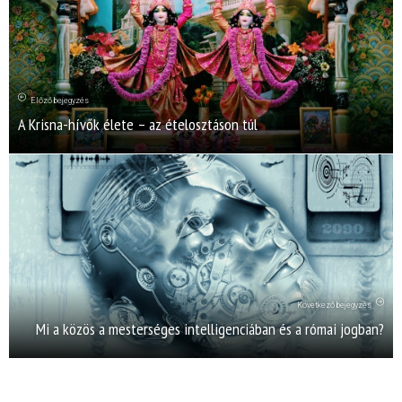
Előző bejegyzés
A Krisna-hívők élete – az ételosztáson túl
Következő bejegyzés
Mi a közös a mesterséges intelligenciában és a római jogban?