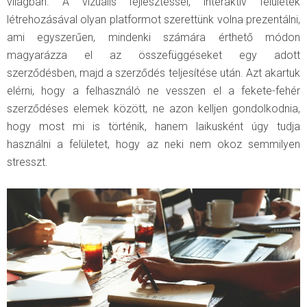
világban. A vizuális fejlesztéssel, interaktív felületek
létrehozásával olyan platformot szerettünk volna prezentálni,
ami egyszerűen, mindenki számára érthető módon
magyarázza el az összefüggéseket egy adott
szerződésben, majd a szerződés teljesítése után. Azt akartuk
elérni, hogy a felhasználó ne vesszen el a fekete-fehér
szerződéses elemek között, ne azon kelljen gondolkodnia,
hogy most mi is történik, hanem laikusként úgy tudja
használni a felületet, hogy az neki nem okoz semmilyen
stresszt.