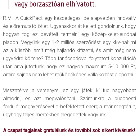
vagy borzasztóan elhivatott.
R.M.: A QuickPact egy kezdetleges, de alapvetően innovatív
és előremutató ötlet. Ugyanakkor át kellett gondolnunk, hogy
hogyan fog ez bevételt termelni egy közép-kelet-európai
piacon. Vegyünk egy 1-2 milliós szerződést egy kkv-nál: mi
az a küszöb, amit még hajlandó kifizetni, és amit még nem
ügyvédre költene? Több tanácsadóval folytatott konzultáció
után arra jutottunk, hogy ez nagyon maximum 5-10 000 Ft,
amire sajnos nem lehet működőképes vállalkozást alapozni.
Visszatérve a versenyre, ez egy játék: ki tud nagyobbat
álmodni, és azt megvalósítani. Számunkra a budapesti
forduló megnyerésével a befektetett energia már megtérült,
úgyhogy teljes mértékben elégedettek vagyunk.
A csapat tagjainak gratulálunk és további sok sikert kívánunk!