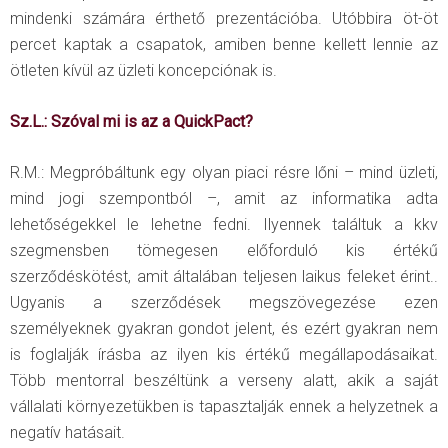
mindenki számára érthető prezentációba. Utóbbira öt-öt
percet kaptak a csapatok, amiben benne kellett lennie az
ötleten kívül az üzleti koncepciónak is.
Sz.L.: Szóval mi is az a QuickPact?
R.M.: Megpróbáltunk egy olyan piaci résre lőni – mind üzleti,
mind jogi szempontból –, amit az informatika adta
lehetőségekkel le lehetne fedni. Ilyennek találtuk a kkv
szegmensben tömegesen előforduló kis értékű
szerződéskötést, amit általában teljesen laikus feleket érint..
Ugyanis a szerződések megszövegezése ezen
személyeknek gyakran gondot jelent, és ezért gyakran nem
is foglalják írásba az ilyen kis értékű megállapodásaikat.
Több mentorral beszéltünk a verseny alatt, akik a saját
vállalati környezetükben is tapasztalják ennek a helyzetnek a
negatív hatásait.