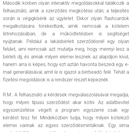
Második körben olyan interaktív megoldásokkal találkozik a
felhasználó, amik a szerződés megkötése után, a teljesítés
során is végigkísérik az ügyletet. Ekkor olyan flashcardok
megalkotására törekedtünk, amik nemcsak a kötelem
létrehozásában, de a működtetésben is segítséget
nyújtanak. Például a lakásbérleti szerződésnél egy olyan
felület, ami nemcsak azt mutatja meg, hogy mennyi lesz a
bérleti díj, és annak milyen elemei lesznek az alapdíjon kívül,
hanem arra is képes, hogy ezt aztán havonta beszedi egy e-
mail generálásával, amit le is igazol a bérbeadó felé. Tehát a
fizetési megoldások is a rendszer részét képeznék.
R.M.: A felhasználó a kérdések megválaszolásával megadja,
hogy milyen típusú szerződést akar kötni. Az adatbevitel
egyszerűsítése végett a program egyszerre csak egy
kérdést tesz fel. Mindeközben tudja, hogy milyen kötelező
elemei vannak az egyes szerződésmintáknak. Egy sima