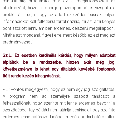
minta-kitöltő programtól már ez is megkülönbözteti az
alkalmazást, hiszen utóbbi jogi szempontból is vizsgálja a
problémát. Tudja, hogy az adott szerződéstípusnak milyen
információkat kell feltétlenül tartalmaznia, mi az, ami kényes
pont szokott lenni, amiben érdemes, célszerű megállapodni.
Mintha azt mondaná, figyelj erre, mert később ez ezt meg ezt
eredményezheti.
Sz.L.: Ez esetben kardinális kérdés, hogy milyen adatokat
tápláltok be a rendszerbe, hiszen akár még jogi
következménye is lehet egy általatok kevésbé fontosnak
ítélt rendelkezés kihagyásának.
P.L.: Fontos megjegyezni, hogy ez nem egy jogi szolgáltatás.
A program nem ad személyre szabott tanácsot a
felhasználónak, hogy szerinte mit lenne érdemes bevonni a
szerződésbe. Így például nem ajánlja senkinek, hogy szerinte
érdemes lenne határozott időben megállapodni határozatlan