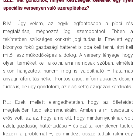
Sz.L.: Mit gondoltok, milyen készségek kellenek egy ilyen
speciális versenyen való szerepléshez?
R.M.: Úgy vélem, az egyik legfontosabb a piaci rés
megtalálása, méghozzá jogi szempontból. Ebben a
tekintetben szükséges konkrét jogi tudás is. Emellett egy
bizonyos fokú gazdasági hátteret is oda kell tenni, látni kell
mitől lesz működőképes a dolog. A verseny lényege, hogy
olyan terméket kell alkotni, ami nemcsak szóban, elméleti
síkon hangzatos, hanem meg is valósítható – hatalmas
anyagi ráfordítás nélkül. Fontos a jogi, informatikai és design
tudás is, de úgy gondolom, az első kettő az igazán kardinális.
P.L.: Ezek mellett elengedhetetlen, hogy az ötleteidet
megfelelően tudd lekommunikálni. Amiben a mi csapatunk
erős volt, az az, hogy amellett, hogy mindannyiunknak volt
üzleti, gazdasági háttértudása – és ezáltal komplexen tudtuk
kezelni a problémát –, és mindezt össze tudtuk rakni egy