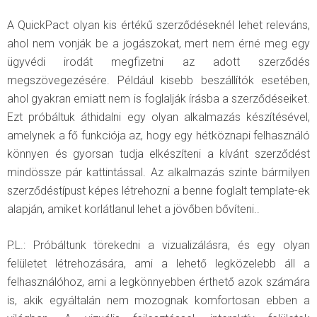
A QuickPact olyan kis értékű szerződéseknél lehet releváns,
ahol nem vonják be a jogászokat, mert nem érné meg egy
ügyvédi irodát megfizetni az adott szerződés
megszövegezésére. Például kisebb beszállítók esetében,
ahol gyakran emiatt nem is foglalják írásba a szerződéseiket.
Ezt próbáltuk áthidalni egy olyan alkalmazás készítésével,
amelynek a fő funkciója az, hogy egy hétköznapi felhasználó
könnyen és gyorsan tudja elkészíteni a kívánt szerződést
mindössze pár kattintással. Az alkalmazás szinte bármilyen
szerződéstípust képes létrehozni a benne foglalt template-ek
alapján, amiket korlátlanul lehet a jövőben bővíteni..
P.L.: Próbáltunk törekedni a vizualizálásra, és egy olyan
felületet létrehozására, ami a lehető legközelebb áll a
felhasználóhoz, ami a legkönnyebben érthető azok számára
is, akik egyáltalán nem mozognak komfortosan ebben a