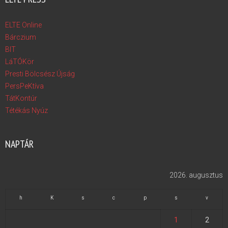
ELTE Online
Bárczium
BIT
LáTÓKör
Presti Bölcsész Újság
PersPeKtíva
TátKontúr
Tétékás Nyúz
NAPTÁR
2026. augusztus
h
K
s
c
p
s
v
1
2