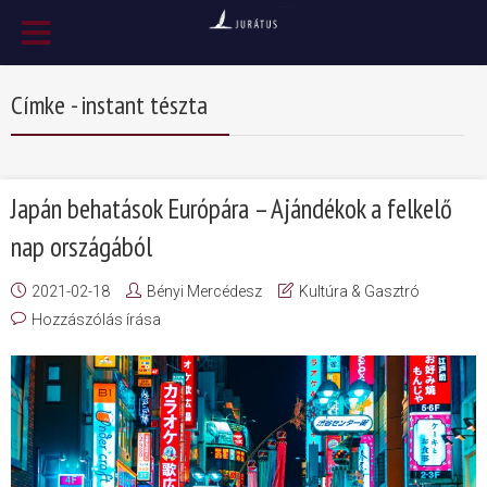
Címke - instant tészta
Japán behatások Európára – Ajándékok a felkelő
nap országából
2021-02-18
Bényi Mercédesz
Kultúra & Gasztró
Hozzászólás írása