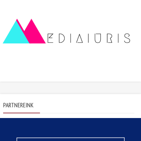
PARTNEREINK