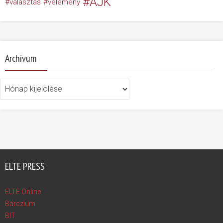
ÁJK
választás
vélemény
Archívum
Archívum
ELTE PRESS
ELTE Online
Bárczium
BIT