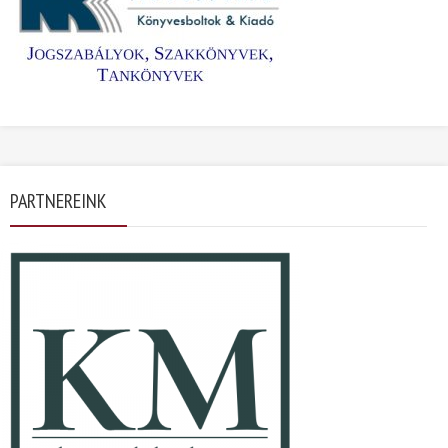
PARTNEREINK