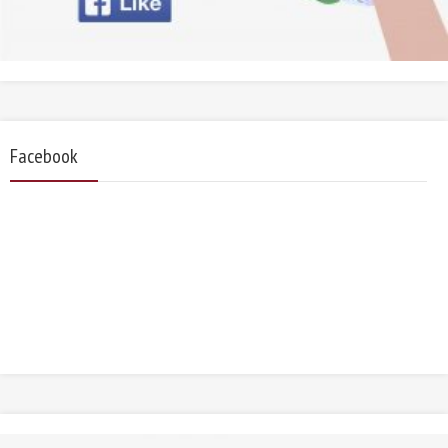
Facebook