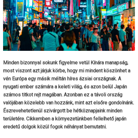
Minden bizonnyal sokunk figyelme vetül Kínára manapság,
most viszont azt járjuk körbe, hogy mi mindent köszönhet a
vén Európa egy másik méltán híres ázsiai országnak. A
nyugati ember számára a keleti világ, és azon belül Japán
számos titkot rejt magában. Azonban ez a távoli ország
valójában közelebb van hozzánk, mint azt elsőre gondolnánk.
Észrevehetetlenül szivárgott be hétköznapjaink minden
területére. Cikkemben a környezetünkben fellelhető japán
eredetű dolgok közül fogok néhányat bemutatni.