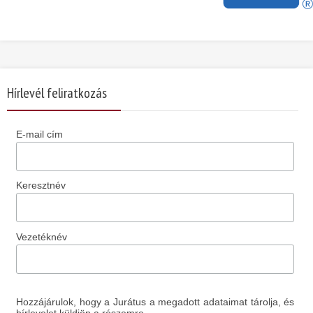
Hírlevél feliratkozás
E-mail cím
Keresztnév
Vezetéknév
Hozzájárulok, hogy a Jurátus a megadott adataimat tárolja, és