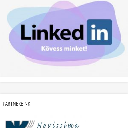
PARTNEREINK