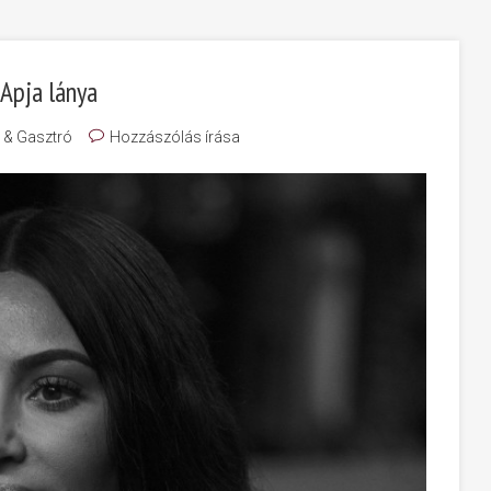
Apja lánya
a & Gasztró
Hozzászólás írása