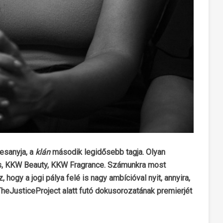
esanyja, a
klán
második legidősebb tagja. Olyan
ims, KKW Beauty, KKW Fragrance. Számunkra most
ogy a jogi pálya felé is nagy ambícióval nyit, annyira,
heJusticeProject alatt futó dokusorozatának premierjét