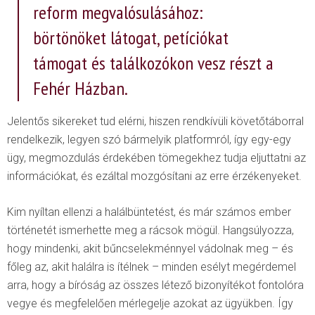
reform megvalósulásához:
börtönöket látogat, petíciókat
támogat és találkozókon vesz részt a
Fehér Házban.
Jelentős sikereket tud elérni, hiszen rendkívüli követőtáborral
rendelkezik, legyen szó bármelyik platformról, így egy-egy
ügy, megmozdulás érdekében tömegekhez tudja eljuttatni az
információkat, és ezáltal mozgósítani az erre érzékenyeket.
Kim nyíltan ellenzi a halálbüntetést, és már számos ember
történetét ismerhette meg a rácsok mögül. Hangsúlyozza,
hogy mindenki, akit bűncselekménnyel vádolnak meg – és
főleg az, akit halálra is ítélnek – minden esélyt megérdemel
arra, hogy a bíróság az összes létező bizonyítékot fontolóra
vegye és megfelelően mérlegelje azokat az ügyükben. Így