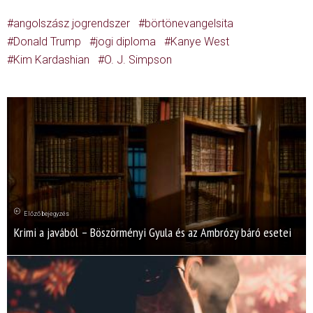
angolszász jogrendszer
börtönevangelsita
Donald Trump
jogi diploma
Kanye West
Kim Kardashian
O. J. Simpson
Előző bejegyzés
Krimi a javából – Böszörményi Gyula és az Ambrózy báró esetei