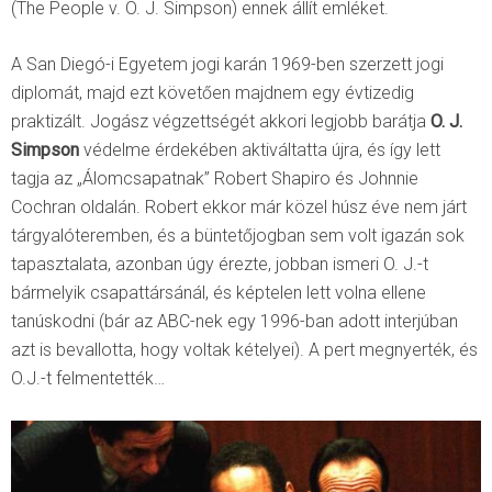
(The People v. O. J. Simpson) ennek állít emléket.
A San Diegó-i Egyetem jogi karán 1969-ben szerzett jogi
diplomát, majd ezt követően majdnem egy évtizedig
praktizált. Jogász végzettségét akkori legjobb barátja
O. J.
Simpson
védelme érdekében aktiváltatta újra, és így lett
tagja az „Álomcsapatnak” Robert Shapiro és Johnnie
Cochran oldalán. Robert ekkor már közel húsz éve nem járt
tárgyalóteremben, és a büntetőjogban sem volt igazán sok
tapasztalata, azonban úgy érezte, jobban ismeri O. J.-t
bármelyik csapattársánál, és képtelen lett volna ellene
tanúskodni (bár az ABC-nek egy 1996-ban adott interjúban
azt is bevallotta, hogy voltak kételyei). A pert megnyerték, és
O.J.-t felmentették…