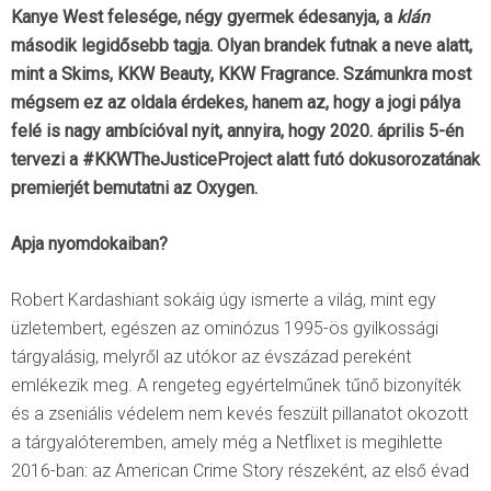
Kanye West felesége, négy gyermek édesanyja, a
klán
második legidősebb tagja. Olyan brandek futnak a neve alatt,
mint a Skims, KKW Beauty, KKW Fragrance. Számunkra most
mégsem ez az oldala érdekes, hanem az, hogy a jogi pálya
felé is nagy ambícióval nyit, annyira, hogy 2020. április 5-én
tervezi a #KKWTheJusticeProject alatt futó dokusorozatának
premierjét bemutatni az Oxygen.
Apja nyomdokaiban?
Robert Kardashiant sokáig úgy ismerte a világ, mint egy
üzletembert, egészen az ominózus 1995-ös gyilkossági
tárgyalásig, melyről az utókor az évszázad pereként
emlékezik meg. A rengeteg egyértelműnek tűnő bizonyíték
és a zseniális védelem nem kevés feszült pillanatot okozott
a tárgyalóteremben, amely még a Netflixet is megihlette
2016-ban: az American Crime Story részeként, az első évad