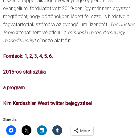
hiszen a rapper alkotói tevékenysége egy erőteljes
evangéliumi fordulatot vett 2019-ben, így már nem egyszer
megtörtént, hogy börtönökben lépett fel ezzel is hirdetve a
fogvatartottak számára az evangélium üzenetét.
The Justice
Project
tehát nem véletlenül a
mindenki megérdemel egy
második esélyt
címszó alatt fut.
Források:
1
,
2
,
3
,
4
,
5
,
6
,
2015-ös statisztika
a program
Kim Kardashian West twitter bejegyzései
Share this:
More