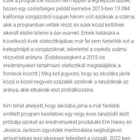
Ezek a programok viszont nem éppen a legnépszerűbbek,
hiszen egy szélsőséges példát kiemelve 2015-ben 13 084
kaliforniai vizsgázóból csupán három volt azoknak a száma,
akik a programban vettek részt, és ezek közül kettőnek
sikerült elsőre letenni a
bar exam
et. Ennek hatására a
következő évek statisztikájában már fel sem tüntették ezt a
kategóriáját a vizsgázóknak, tekintettel a csekély számú
részvételi arányra. (Érdekességként a 2015-ös
eredményeket tartalmazó statisztikát megtaláljátok a
források között.) Meg kell jegyezni, hogy az iskolába járók
közül is közel negyven százalék azoknak a tanulóknak az
aránya, akik elbuknak első próbálkozásra.
Kim tehát ahelyett, hogy iskolába járna a már fentebb
említett program keretében egy négy éves tanulóidő alatt
próbálja azokat az eredményeket produkálni Erin Haney és
Jessica Jackson ügyvédek mentorálása segítségével,
amivel képes lesz sikeresen teljesíteni a vizsgát. 2022-ben