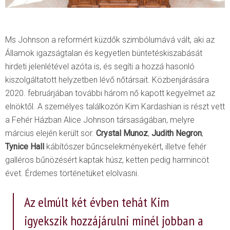
Ms Johnson a reformért küzdők szimbólumává vált, aki az
Államok igazságtalan és kegyetlen büntetéskiszabását
hirdeti jelenlétével azóta is, és segíti a hozzá hasonló
kiszolgáltatott helyzetben lévő nőtársait. Közbenjárására
2020. februárjában további három nő kapott kegyelmet az
elnöktől. A személyes találkozón Kim Kardashian is részt vett
a Fehér Házban Alice Johnson társaságában, melyre
március elején került sor.
Crystal Munoz
,
Judith Negron
,
Tynice Hall
kábítószer bűncselekményekért, illetve fehér
galléros bűnözésért kaptak húsz, ketten pedig harmincöt
évet. Érdemes történetüket elolvasni.
Az elmúlt két évben tehát Kim
igyekszik hozzájárulni minél jobban a