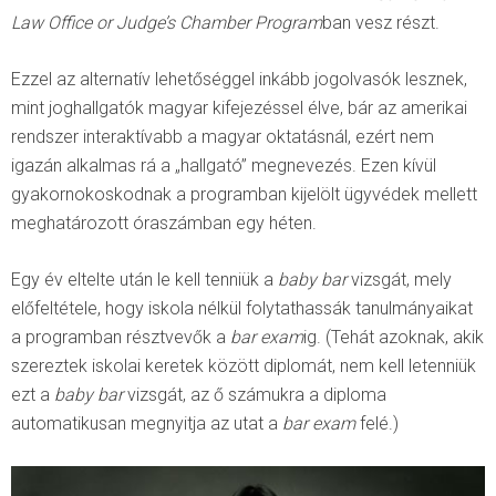
Law Office or Judge’s Chamber Program
ban vesz részt.
Ezzel az alternatív lehetőséggel inkább jogolvasók lesznek,
mint joghallgatók magyar kifejezéssel élve, bár az amerikai
rendszer interaktívabb a magyar oktatásnál, ezért nem
igazán alkalmas rá a „hallgató” megnevezés. Ezen kívül
gyakornokoskodnak a programban kijelölt ügyvédek mellett
meghatározott óraszámban egy héten.
Egy év eltelte után le kell tenniük a
baby bar
vizsgát, mely
előfeltétele, hogy iskola nélkül folytathassák tanulmányaikat
a programban résztvevők a
bar exam
ig. (Tehát azoknak, akik
szereztek iskolai keretek között diplomát, nem kell letenniük
ezt a
baby bar
vizsgát, az ő számukra a diploma
automatikusan megnyitja az utat a
bar exam
felé.)