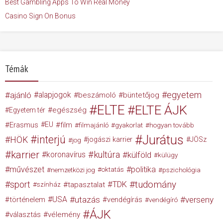
Best Gambling Apps To Win Real Money
Casino Sign On Bonus
Témák
egyetem
ajánló
alapjogok
beszámoló
büntetőjog
ELTE
ELTE ÁJK
egészség
Egyetem tér
Erasmus
EU
film
filmajánló
gyakorlat
hogyan tovább
Jurátus
interjú
HÖK
jogászi karrier
JÖSz
jog
karrier
kultúra
koronavírus
külföld
külügy
művészet
politika
nemzetközi jog
oktatás
pszichológia
tudomány
sport
TDK
tapasztalat
színház
USA
utazás
verseny
történelem
vendégírás
vendégíró
ÁJK
választás
vélemény