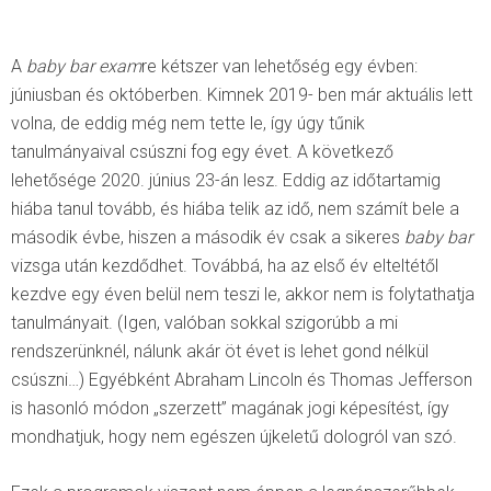
A
baby bar exam
re kétszer van lehetőség egy évben:
júniusban és októberben. Kimnek 2019- ben már aktuális lett
volna, de eddig még nem tette le, így úgy tűnik
tanulmányaival csúszni fog egy évet. A következő
lehetősége 2020. június 23-án lesz. Eddig az időtartamig
hiába tanul tovább, és hiába telik az idő, nem számít bele a
második évbe, hiszen a második év csak a sikeres
baby bar
vizsga után kezdődhet. Továbbá, ha az első év elteltétől
kezdve egy éven belül nem teszi le, akkor nem is folytathatja
tanulmányait. (Igen, valóban sokkal szigorúbb a mi
rendszerünknél, nálunk akár öt évet is lehet gond nélkül
csúszni…) Egyébként Abraham Lincoln és Thomas Jefferson
is hasonló módon „szerzett” magának jogi képesítést, így
mondhatjuk, hogy nem egészen újkeletű dologról van szó.