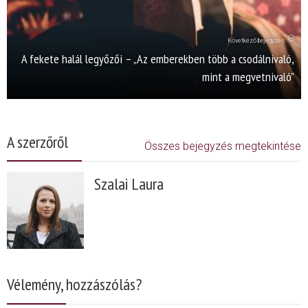
Következő bejegyzés
A fekete halál legyőzői – „Az emberekben több a csodálnivaló,
mint a megvetnivaló”
A szerzőről
Összes bejegyzés megtekintése
Szalai Laura
Vélemény, hozzászólás?