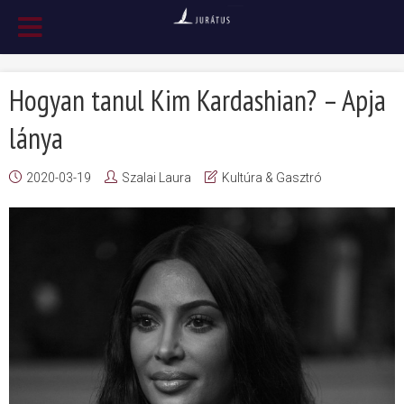
Hogyan tanul Kim Kardashian? – Apja
lánya
2020-03-19
Szalai Laura
Kultúra & Gasztró