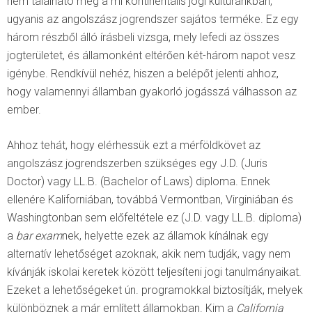
nem található meg a mi kontinentális jogi kultúránkban,
ugyanis az angolszász jogrendszer sajátos terméke. Ez egy
három részből álló írásbeli vizsga, mely lefedi az összes
jogterületet, és államonként eltérően két-három napot vesz
igénybe. Rendkívül nehéz, hiszen a belépőt jelenti ahhoz,
hogy valamennyi államban gyakorló jogásszá válhasson az
ember.
Ahhoz tehát, hogy elérhessük ezt a mérföldkövet az
angolszász jogrendszerben szükséges egy J.D. (Juris
Doctor) vagy LL.B. (Bachelor of Laws) diploma. Ennek
ellenére Kaliforniában, továbbá Vermontban, Virginiában és
Washingtonban sem előfeltétele ez (J.D. vagy LL.B. diploma)
a
bar exam
nek, helyette ezek az államok kínálnak egy
alternatív lehetőséget azoknak, akik nem tudják, vagy nem
kívánják iskolai keretek között teljesíteni jogi tanulmányaikat.
Ezeket a lehetőségeket ún. programokkal biztosítják, melyek
különböznek a már említett államokban. Kim a
California