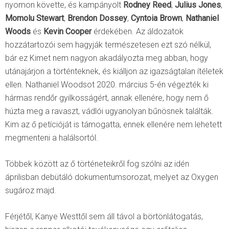
nyomon követte, és kampányolt
Rodney Reed
,
Julius Jones
,
Momolu Stewart
,
Brendon Dossey
,
Cyntoia Brown
,
Nathaniel
Woods
és
Kevin Cooper
érdekében. Az áldozatok
hozzátartozói sem hagyják természetesen ezt szó nélkül,
bár ez Kimet nem nagyon akadályozta meg abban, hogy
utánajárjon a történteknek, és kiálljon az igazságtalan ítéletek
ellen. Nathaniel Woodsot 2020. március 5-én végezték ki
hármas rendőr gyilkosságért, annak ellenére, hogy nem ő
húzta meg a ravaszt, vádlói ugyanolyan bűnösnek találták.
Kim az ő petícióját is támogatta, ennek ellenére nem lehetett
megmenteni a halálsortól.
Többek között az ő történeteikről fog szólni az idén
áprilisban debütáló dokumentumsorozat, melyet az Oxygen
sugároz majd.
Férjétől, Kanye Westtől sem áll távol a börtönlátogatás,