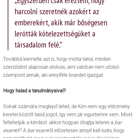
„Egyszerűen csak éreztem, hogy
harcolni szeretnék azokért az
emberekért, akik már bőségesen
lerótták kötelezettségüket a
társadalom felé.”
Továbbá kiemelte azt is, hogy mióta tanul, minden
szerződést alaposan elolvas, ami valóban nem utolsó
szempont annak, aki ennyiféle brandet igazgat.
Hogy halad a tanulmányaival?
Sokak számára meglepő lehet, de Kim nem egy intézmény
keretei között tanul jogot, így nem jár egyetemre sem. Most
feltehetjük a kérdést: akkor hogyan óhajtja letenni a
bar
exam
et? A
bar exam
ről előzetesen annyit kell tudni, hogy