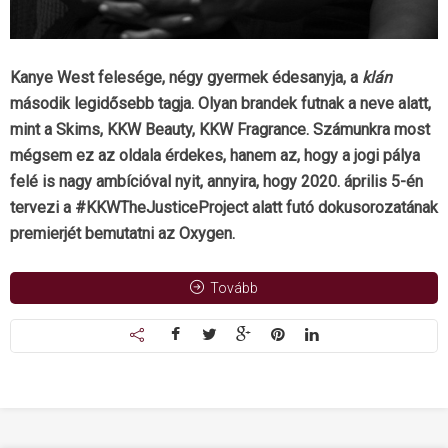
Kanye West felesége, négy gyermek édesanyja, a
klán
második legidősebb tagja. Olyan brandek futnak a neve alatt,
mint a Skims, KKW Beauty, KKW Fragrance. Számunkra most
mégsem ez az oldala érdekes, hanem az, hogy a jogi pálya
felé is nagy ambícióval nyit, annyira, hogy 2020. április 5-én
tervezi a #KKWTheJusticeProject alatt futó dokusorozatának
premierjét bemutatni az Oxygen.
Tovább