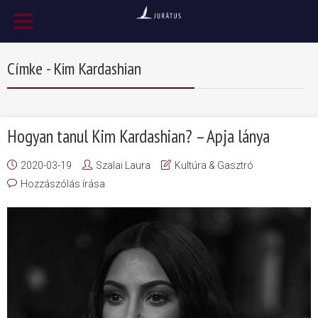
Címke - Kim Kardashian
Hogyan tanul Kim Kardashian? – Apja lánya
2020-03-19
Szalai Laura
Kultúra & Gasztró
Hozzászólás írása