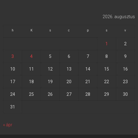
2026. augusztus
h
K
s
c
p
s
v
1
2
3
4
5
6
7
8
9
10
11
12
13
14
15
16
17
18
19
20
21
22
23
24
25
26
27
28
29
30
31
« ápr