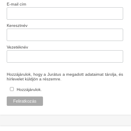
E-mail cím
Keresztnév
Vezetéknév
Hozzájárulok, hogy a Jurátus a megadott adataimat tárolja, és
hírlevelet küldjön a részemre.
Hozzájárulok.