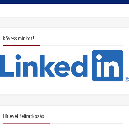
Kövess minket!
Hírlevél feliratkozás