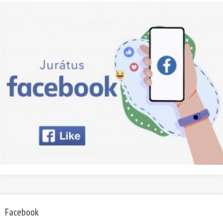
Facebook