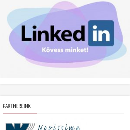
PARTNEREINK