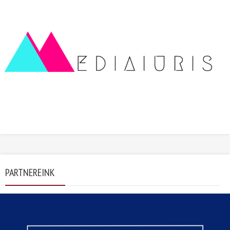
PARTNEREINK