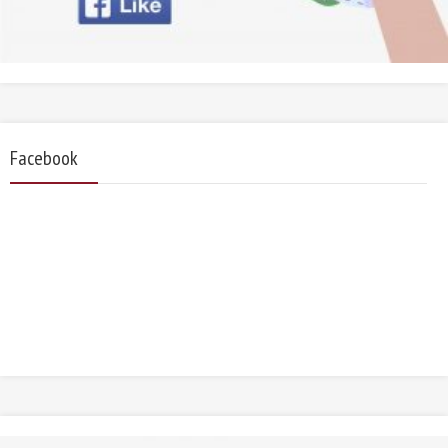
Facebook