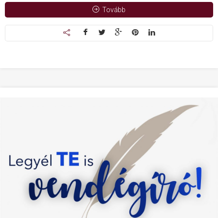
Tovább