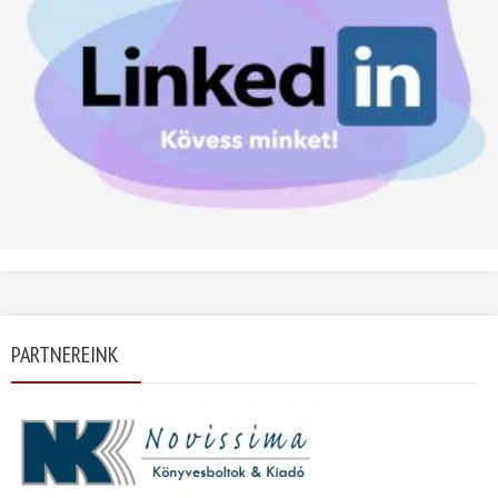
PARTNEREINK