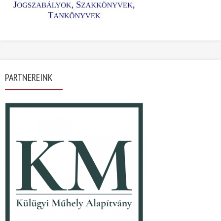
PARTNEREINK