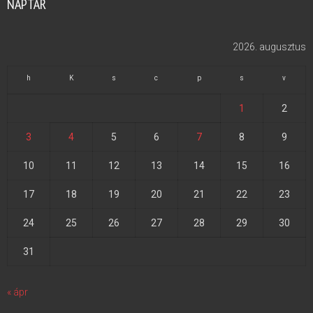
NAPTÁR
2026. augusztus
h
K
s
c
p
s
v
1
2
3
4
5
6
7
8
9
10
11
12
13
14
15
16
17
18
19
20
21
22
23
24
25
26
27
28
29
30
31
« ápr