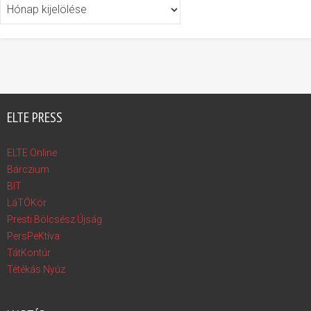
Archívum
ELTE PRESS
ELTE Online
Bárczium
BIT
LáTÓKör
Presti Bölcsész Újság
PersPeKtíva
TátKontúr
Tétékás Nyúz