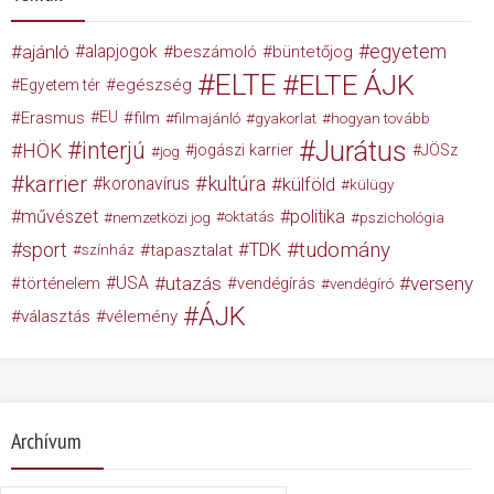
egyetem
ajánló
alapjogok
beszámoló
büntetőjog
ELTE
ELTE ÁJK
egészség
Egyetem tér
Erasmus
EU
film
filmajánló
gyakorlat
hogyan tovább
Jurátus
interjú
HÖK
jogászi karrier
JÖSz
jog
karrier
kultúra
koronavírus
külföld
külügy
művészet
politika
nemzetközi jog
oktatás
pszichológia
tudomány
sport
TDK
tapasztalat
színház
USA
utazás
verseny
történelem
vendégírás
vendégíró
ÁJK
választás
vélemény
Archívum