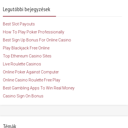
Legutóbbi bejegyzések
Best Slot Payouts
How To Play Poker Professionally
Best Sign Up Bonus For Online Casino
Play Blackjack Free Online
Top Ethereum Casino Sites
Live Roulette Casinos
Online Poker Against Computer
Online Casino Roulette Free Play
Best Gambling Apps To Win Real Money
Casino Sign On Bonus
Témák