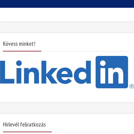
Kövess minket!
Hírlevél feliratkozás