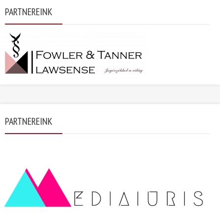
PARTNEREINK
PARTNEREINK