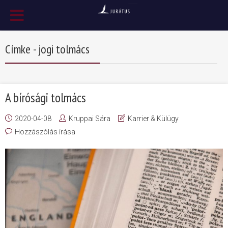
Címke - jogi tolmács
A bírósági tolmács
2020-04-08
Kruppai Sára
Karrier & Külügy
Hozzászólás írása