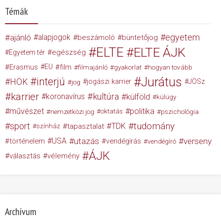
Témák
egyetem
ajánló
alapjogok
beszámoló
büntetőjog
ELTE
ELTE ÁJK
egészség
Egyetem tér
Erasmus
EU
film
filmajánló
gyakorlat
hogyan tovább
Jurátus
interjú
HÖK
jogászi karrier
JÖSz
jog
karrier
kultúra
koronavírus
külföld
külügy
művészet
politika
nemzetközi jog
oktatás
pszichológia
tudomány
sport
TDK
tapasztalat
színház
USA
utazás
verseny
történelem
vendégírás
vendégíró
ÁJK
választás
vélemény
Archívum