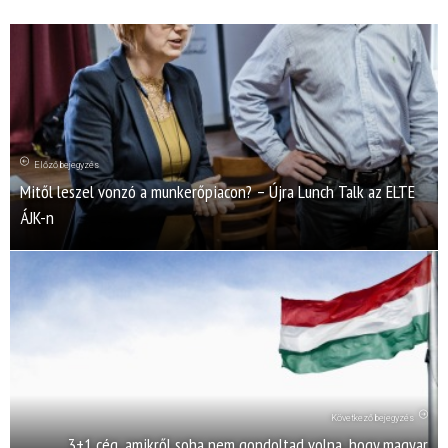
Előző bejegyzés
Mitől leszel vonzó a munkerőpiacon? – Újra Lunch Talk az ELTE
ÁJK-n
Következő bejegyzés
3+1 cég, amikről soha nem gondoltad volna, hogy magyar