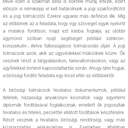
Mivel ezen a szakmán belül is sokféle műfaj létezik, ezért
először is némiképp el kell határolnunk a jogi szakfordítótól
és a jogi tolmácstól. Ezekre ugyanis más definíció illik. Míg
az előbbinek az a feladata, hogy egy szöveget egyik nyelvről
a másikra fordítson, majd ezt írásba foglalja, az utóbbi
úgymond szóban nyújt segítséget például szinkron-,
konszekutív-, illetve fülbesúgásos tolmácsolás útján. A jogi
tolmácsok azok, akik az ügyvédekkel működnek közre. Ők
vesznek részt a tárgyalásokon, tanúvallomásokon, vagy az
ügyfelekkel történő kapcsolattartás során. Ahogy látni fogjuk,
a bírósági fordító feladata egy kicsit eltér az előbbiektől.
A bírósági tolmácsok hivatalos dokumentumok, például
ítéletek, házassági anyakönyvi kivonatok vagy egyetemi
diplomák fordításával foglalkoznak, emellett ők jogosultak
hivatalos és hiteles, pecséttel ellátott fordítások készítésére.
Részt vesznek a hivatalos bírósági, rendőrségi, vagy más
közigazgatási eljárásokban is. Esetükben általában