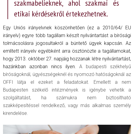
szakmabelieknek, ahol szakmai és
etikai kérdésekről értekezhetnek.
Egy Uniós irányelvnek köszönhetően (ez a 2010/64/ EU
irányelv) egyre több tagállam készít nyilvántartást a bírósági
tolmácsolásra jogosultakról a büntető ügyek kapcsán. Az
említett irányelv egyébként arra ösztönözte a tagállamokat,
hogy 2013. október 27. napjáig hozzanak létre nyilvántartást,
hazánkban azonban nincs ilyen.
A budapesti székhelyű
bíróságoknál, ügyészségeknél és nyomozó hatóságoknál az
OFFI látja el ezeket a feladatokat. Emellett a nem
Budapesten székelő intézmények is igénybe vehetik a
szolgáltatást, ha számukra nem biztosítható
szakképesítéssel rendelkező, vagy más alkalmas személy
kirendelése.