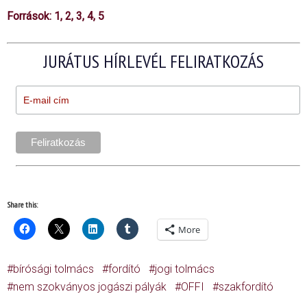
Források:
1
,
2
,
3
,
4
,
5
JURÁTUS HÍRLEVÉL FELIRATKOZÁS
Share this:
More
bírósági tolmács
fordító
jogi tolmács
nem szokványos jogászi pályák
OFFI
szakfordító