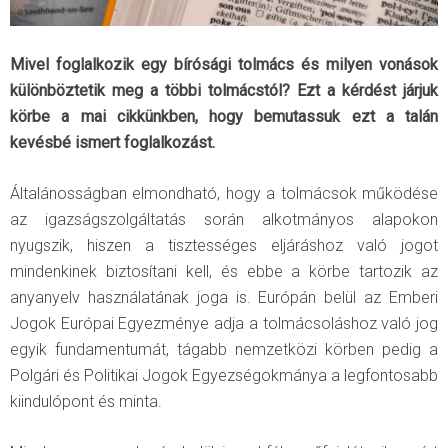
Mivel foglalkozik egy bírósági tolmács és milyen vonások
különböztetik meg a többi tolmácstól? Ezt a kérdést járjuk
körbe a mai cikkünkben, hogy bemutassuk ezt a talán
kevésbé ismert foglalkozást.
Általánosságban elmondható, hogy a tolmácsok működése
az igazságszolgáltatás során alkotmányos alapokon
nyugszik, hiszen a tisztességes eljáráshoz való jogot
mindenkinek biztosítani kell, és ebbe a körbe tartozik az
anyanyelv használatának joga is. Európán belül az Emberi
Jogok Európai Egyezménye adja a tolmácsoláshoz való jog
egyik fundamentumát, tágabb nemzetközi körben pedig a
Polgári és Politikai Jogok Egyezségokmánya a legfontosabb
kiindulópont és minta.