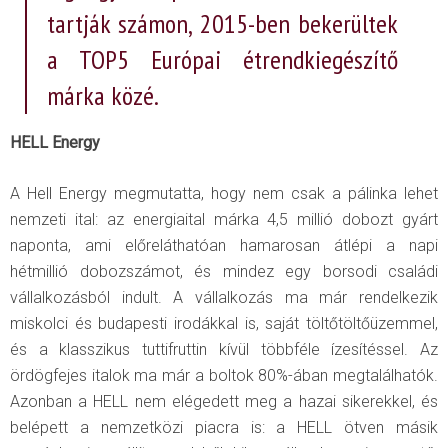
tartják számon, 2015-ben bekerültek
a TOP5 Európai étrendkiegészítő
márka közé.
HELL Energy
A Hell Energy megmutatta, hogy nem csak a pálinka lehet
nemzeti ital: az energiaital márka 4,5 millió dobozt gyárt
naponta, ami előreláthatóan hamarosan átlépi a napi
hétmillió dobozszámot, és mindez egy borsodi családi
vállalkozásból indult. A vállalkozás ma már rendelkezik
miskolci és budapesti irodákkal is, saját töltőtöltőüzemmel,
és a klasszikus tuttifruttin kívül többféle ízesítéssel. Az
ördögfejes italok ma már a boltok 80%-ában megtalálhatók.
Azonban a HELL nem elégedett meg a hazai sikerekkel, és
belépett a nemzetközi piacra is: a HELL ötven másik