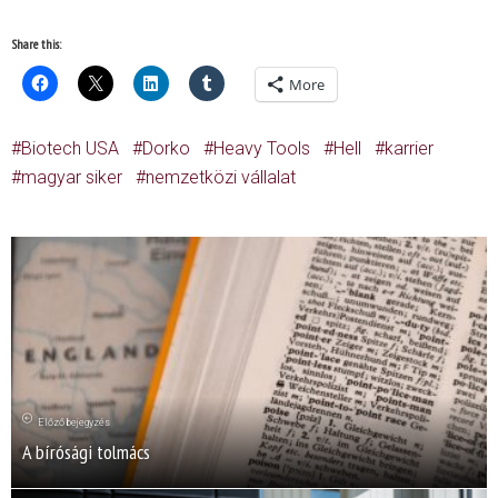
Share this:
More
Biotech USA
Dorko
Heavy Tools
Hell
karrier
magyar siker
nemzetközi vállalat
Előző bejegyzés
A bírósági tolmács