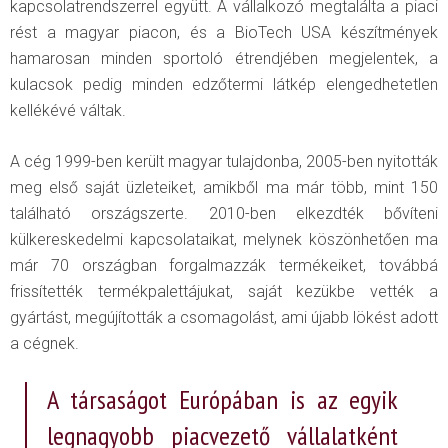
kapcsolatrendszerrel együtt. A vállalkozó megtalálta a piaci
rést a magyar piacon, és a BioTech USA készítmények
hamarosan minden sportoló étrendjében megjelentek, a
kulacsok pedig minden edzőtermi látkép elengedhetetlen
kellékévé váltak.
A cég 1999-ben került magyar tulajdonba, 2005-ben nyitották
meg első saját üzleteiket, amikből ma már több, mint 150
található országszerte. 2010-ben elkezdték bővíteni
külkereskedelmi kapcsolataikat, melynek köszönhetően ma
már 70 országban forgalmazzák termékeiket, továbbá
frissítették termékpalettájukat, saját kezükbe vették a
gyártást, megújították a csomagolást, ami újabb lökést adott
a cégnek.
A társaságot Európában is az egyik
legnagyobb piacvezető vállalatként