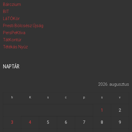
Bárczium
BIT
LáTÓKör
Presti Bölcsész Újság
PersPeKtíva
TátKontúr
Tétékás Nyúz
NAPTÁR
2026. augusztus
h
K
s
c
p
s
v
1
2
3
4
5
6
7
8
9