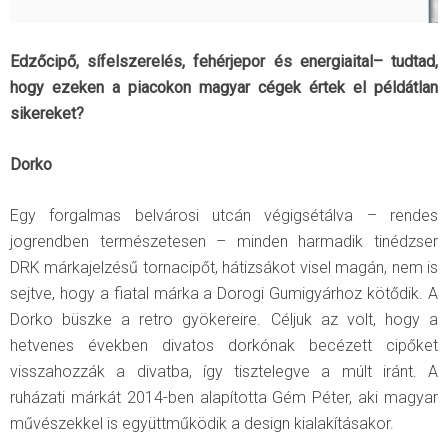
Edzőcipő, sífelszerelés, fehérjepor és energiaital– tudtad,
hogy ezeken a piacokon magyar cégek értek el példátlan
sikereket?
Dorko
Egy forgalmas belvárosi utcán végigsétálva – rendes
jogrendben természetesen – minden harmadik tinédzser
DRK márkajelzésű tornacipőt, hátizsákot visel magán, nem is
sejtve, hogy a fiatal márka a Dorogi Gumigyárhoz kötődik. A
Dorko büszke a retro gyökereire. Céljuk az volt, hogy a
hetvenes években divatos dorkónak becézett cipőket
visszahozzák a divatba, így tisztelegve a múlt iránt. A
ruházati márkát 2014-ben alapította Gém Péter, aki magyar
művészekkel is együttműködik a design kialakításakor.