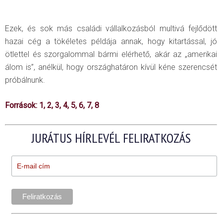
Ezek, és sok más családi vállalkozásból multivá fejlődött
hazai cég a tökéletes példája annak, hogy kitartással, jó
ötlettel és szorgalommal bármi elérhető, akár az „amerikai
álom is”, anélkül, hogy országhatáron kívül kéne szerencsét
próbálnunk.
Források:
1
,
2
,
3
,
4
,
5
,
6
,
7
,
8
JURÁTUS HÍRLEVÉL FELIRATKOZÁS