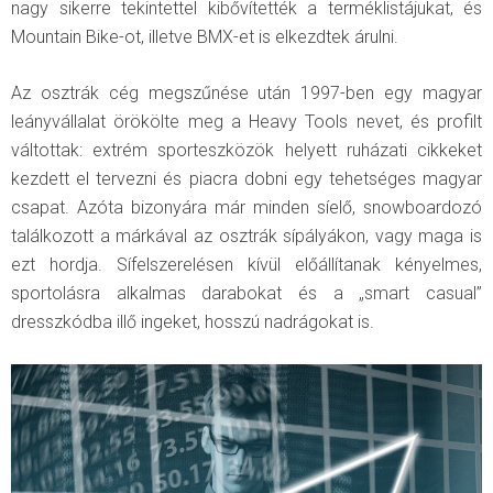
nagy sikerre tekintettel kibővítették a terméklistájukat, és
Mountain Bike-ot, illetve BMX-et is elkezdtek árulni.
Az osztrák cég megszűnése után 1997-ben egy magyar
leányvállalat örökölte meg a Heavy Tools nevet, és profilt
váltottak: extrém sporteszközök helyett ruházati cikkeket
kezdett el tervezni és piacra dobni egy tehetséges magyar
csapat. Azóta bizonyára már minden síelő, snowboardozó
találkozott a márkával az osztrák sípályákon, vagy maga is
ezt hordja. Sífelszerelésen kívül előállítanak kényelmes,
sportolásra alkalmas darabokat és a „smart casual”
dresszkódba illő ingeket, hosszú nadrágokat is.