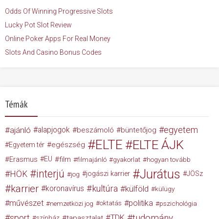
Odds Of Winning Progressive Slots
Lucky Pot Slot Review
Online Poker Apps For Real Money
Slots And Casino Bonus Codes
Témák
egyetem
ajánló
alapjogok
beszámoló
büntetőjog
ELTE
ELTE ÁJK
egészség
Egyetem tér
Erasmus
EU
film
filmajánló
gyakorlat
hogyan tovább
Jurátus
interjú
HÖK
jogászi karrier
JÖSz
jog
karrier
kultúra
koronavírus
külföld
külügy
művészet
politika
nemzetközi jog
oktatás
pszichológia
tudomány
sport
TDK
tapasztalat
színház