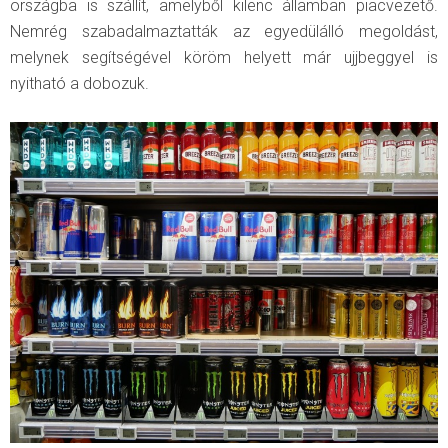
országba is szállít, amelyből kilenc államban piacvezető.
Nemrég szabadalmaztatták az egyedülálló megoldást,
melynek segítségével köröm helyett már ujjbeggyel is
nyitható a dobozuk.