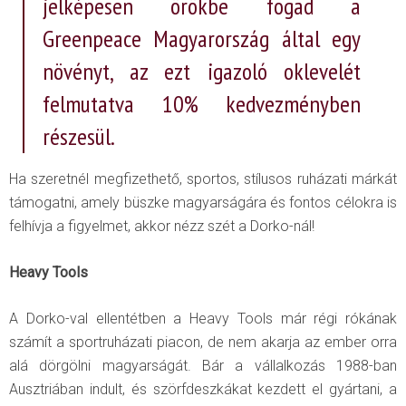
jelképesen örökbe fogad a
Greenpeace Magyarország által egy
növényt, az ezt igazoló oklevelét
felmutatva 10% kedvezményben
részesül.
Ha szeretnél megfizethető, sportos, stílusos ruházati márkát
támogatni, amely büszke magyarságára és fontos célokra is
felhívja a figyelmet, akkor nézz szét a Dorko-nál!
Heavy Tools
A Dorko-val ellentétben a Heavy Tools már régi rókának
számít a sportruházati piacon, de nem akarja az ember orra
alá dörgölni magyarságát. Bár a vállalkozás 1988-ban
Ausztriában indult, és szörfdeszkákat kezdett el gyártani, a