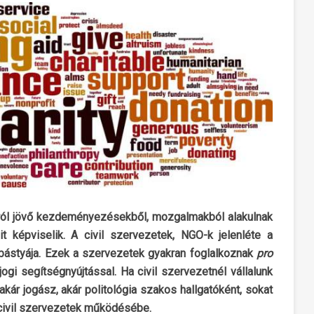
ulról jövő kezdeményezésekből, mozgalmakból alakulnak
it képviselik. A civil szervezetek, NGO-k jelenléte a
 bástyája. Ezek a szervezetek gyakran foglalkoznak
pro
gi segítségnyújtással. Ha civil szervezetnél vállalunk
ár jogász, akár politológia szakos hallgatóként, sokat
a civil szervezetek működésébe.