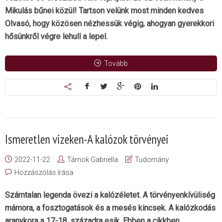
Mikulás bűnei közül! Tartson velünk most minden kedves
Olvasó, hogy közösen nézhessük végig, ahogyan gyerekkori
hősünkről végre lehull a lepel.
Tovább
Ismeretlen vizeken-A kalózok törvényei
2022-11-22
Tárnok Gabriella
Tudomány
Hozzászólás írása
Számtalan legenda övezi a kalózéletet. A törvényenkívüliség
mámora, a fosztogatások és a mesés kincsek. A kalózkodás
aranykora a 17-18. századra esik. Ebben a cikkben