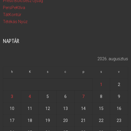
Presti Bölcsész Újság
PersPeKtíva
TátKontúr
Tétékás Nyúz
NAPTÁR
2026. augusztus
h
K
s
c
p
s
v
1
2
3
4
5
6
7
8
9
10
11
12
13
14
15
16
17
18
19
20
21
22
23