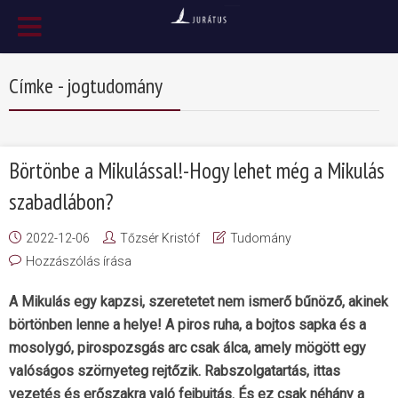
Címke - jogtudomány
Börtönbe a Mikulással!-Hogy lehet még a Mikulás
szabadlábon?
2022-12-06
Tőzsér Kristóf
Tudomány
Hozzászólás írása
A Mikulás egy kapzsi, szeretetet nem ismerő bűnöző, akinek
börtönben lenne a helye! A piros ruha, a bojtos sapka és a
mosolygó, pirospozsgás arc csak álca, amely mögött egy
valóságos szörnyeteg rejtőzik. Rabszolgatartás, ittas
vezetés és erőszakra való fejbujtás. És ez csak néhány a