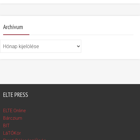
Archívum
Archívum
ELTE PRESS
ELTE Online
Bárczium
BIT
LáTÓKör