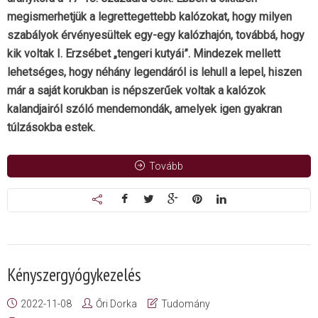
megismerhetjük a legrettegettebb kalózokat, hogy milyen
szabályok érvényesültek egy-egy kalózhajón, továbbá, hogy
kik voltak I. Erzsébet „tengeri kutyái”. Mindezek mellett
lehetséges, hogy néhány legendáról is lehull a lepel, hiszen
már a saját korukban is népszerűek voltak a kalózok
kalandjairól szóló mendemondák, amelyek igen gyakran
túlzásokba estek.
Tovább
Kényszergyógykezelés
2022-11-08
Őri Dorka
Tudomány