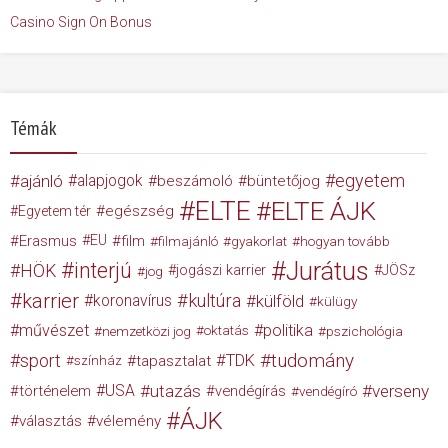
Casino Sign On Bonus
Témák
egyetem
ajánló
alapjogok
beszámoló
büntetőjog
ELTE
ELTE ÁJK
egészség
Egyetem tér
Erasmus
EU
film
filmajánló
gyakorlat
hogyan tovább
Jurátus
interjú
HÖK
jogászi karrier
JÖSz
jog
karrier
kultúra
koronavírus
külföld
külügy
művészet
politika
nemzetközi jog
oktatás
pszichológia
tudomány
sport
TDK
tapasztalat
színház
USA
utazás
verseny
történelem
vendégírás
vendégíró
ÁJK
választás
vélemény