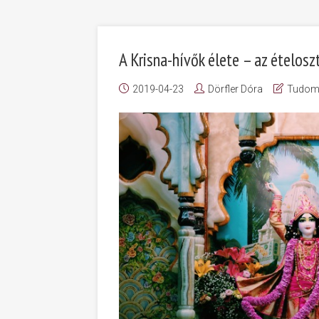
A Krisna-hívők élete – az ételosz
2019-04-23
Dörfler Dóra
Tudom