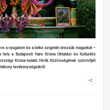
épve a nyugalom és a béke szigetén érezzük magunkat –
a hely a Budapesti Hare Krisna Oktatási és Kulturális
arországi Krisna-tudatú Hívők Közösségének szóvivőjét
jótékony tevékenységeikről.