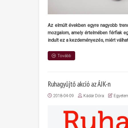
Az elmúlt években egyre nagyobb tren
mozgalom, amely értelmében férfiak eg
indult ez a kezdeményezés, miért válhat
Tovább
Ruhagyűjtő akció az ÁJK-n
2018-04-09
Kádár Dóra
Egyetem