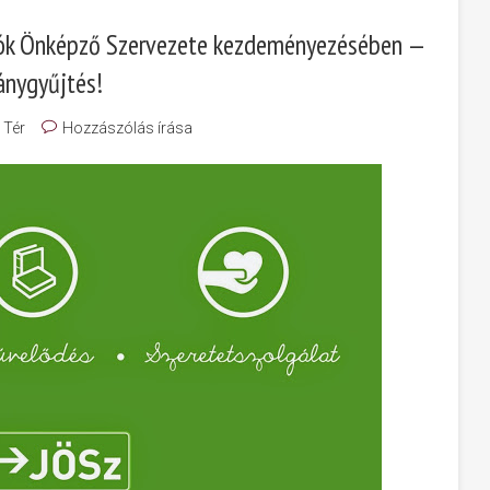
atók Önképző Szervezete kezdeményezésében —
ánygyűjtés!
 Tér
Hozzászólás írása