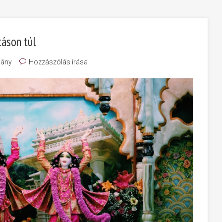
táson túl
ány
Hozzászólás írása