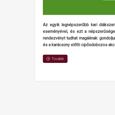
Az egyik legnépszerűbb kari diákszer
eseményével, és ezt a népszerűséget
rendezvényt tudhat magáénak: gondolj
és a karácsony előtti cipősdobozos akci
Tovább