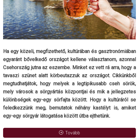
Ha egy közeli, megfizethető, kultúrában és gasztronómiában
egyaránt bővelkedő országot kellene választanom, azonnal
Csehország jutna az eszembe. Minket ez vett rá arra, hogy a
tavaszi szünet alatt körbeutazzuk az országot. Cikkünkből
megtudhatjátok, hogy melyek a legtipikusabb cseh sörök,
mely városok a sörgyártás központjai és mik a jellegzetes
különbségek egy-egy sörfajta között. Hogy a kultúráról se
feledkezzünk meg, bemutatok néhány kastélyt is, amiket
egy-egy sörgyár látogatása között útba ejthetünk.
Tovább