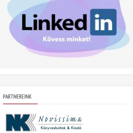
PARTNEREINK