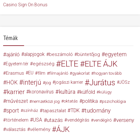
Casino Sign On Bonus
Témák
egyetem
ajánló
alapjogok
beszámoló
büntetőjog
ELTE
ELTE ÁJK
egészség
Egyetem tér
Erasmus
EU
film
filmajánló
gyakorlat
hogyan tovább
Jurátus
interjú
HÖK
jogászi karrier
JÖSz
jog
karrier
kultúra
koronavírus
külföld
külügy
művészet
politika
nemzetközi jog
oktatás
pszichológia
tudomány
sport
TDK
tapasztalat
színház
USA
utazás
verseny
történelem
vendégírás
vendégíró
ÁJK
választás
vélemény