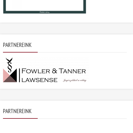
PARTNEREINK
PARTNEREINK