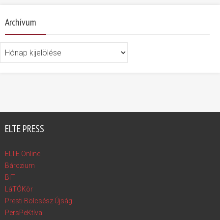
Archívum
Archívum
ELTE PRESS
ELTE Online
Bárczium
BIT
LáTÓKör
Presti Bölcsész Újság
PersPeKtíva