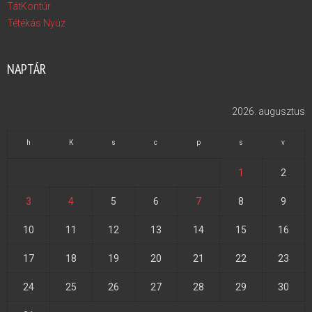
TátKontúr
Tétékás Nyúz
NAPTÁR
2026. augusztus
h
K
s
c
p
s
v
1
2
3
4
5
6
7
8
9
10
11
12
13
14
15
16
17
18
19
20
21
22
23
24
25
26
27
28
29
30