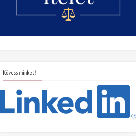
Kövess minket!