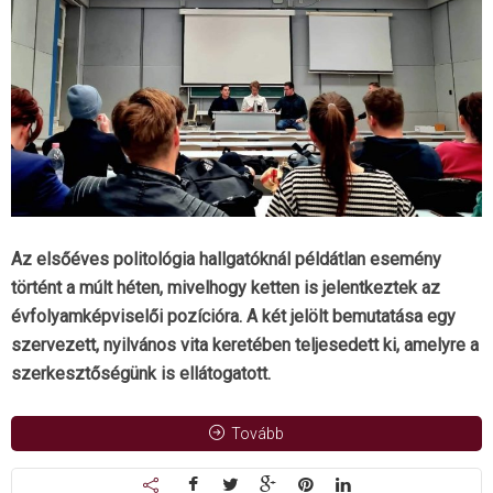
Az elsőéves politológia hallgatóknál példátlan esemény
történt a múlt héten, mivelhogy ketten is jelentkeztek az
évfolyamképviselői pozícióra. A két jelölt bemutatása egy
szervezett, nyilvános vita keretében teljesedett ki, amelyre a
szerkesztőségünk is ellátogatott.
Tovább