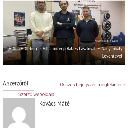
Következő bejegyzés
„HÖK a HÖK-ben” – Villáminterjú Balázs Lászlóval és Nagymihály
Leventével
A szerzőről
Összes bejegyzés megtekintése
Szerző weboldala
Kovács Máté