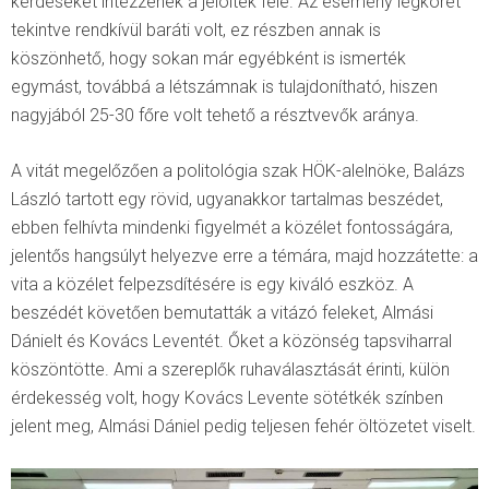
kérdéseket intézzenek a jelöltek felé. Az esemény légkörét
tekintve rendkívül baráti volt, ez részben annak is
köszönhető, hogy sokan már egyébként is ismerték
egymást, továbbá a létszámnak is tulajdonítható, hiszen
nagyjából 25-30 főre volt tehető a résztvevők aránya.
A vitát megelőzően a politológia szak HÖK-alelnöke, Balázs
László tartott egy rövid, ugyanakkor tartalmas beszédet,
ebben felhívta mindenki figyelmét a közélet fontosságára,
jelentős hangsúlyt helyezve erre a témára, majd hozzátette: a
vita a közélet felpezsdítésére is egy kiváló eszköz. A
beszédét követően bemutatták a vitázó feleket, Almási
Dánielt és Kovács Leventét. Őket a közönség tapsviharral
köszöntötte. Ami a szereplők ruhaválasztását érinti, külön
érdekesség volt, hogy Kovács Levente sötétkék színben
jelent meg, Almási Dániel pedig teljesen fehér öltözetet viselt.