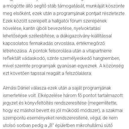
a mögötte álló segítő stáb támogatását, munkáját köszönte
meg elsőként, ezek után a programjának pontjait részletezte.
Ezek között szerepelt a hallgatói fórum szerepének
növelése, kantin újbóli bevezetése, nyelvoktatási
lehetőségek szélesbítése, a diákigazolvány-kiállítással
kapcsolatos fennakadás orvoslása, értékmegőrző
létrehozása. A pontok felsorolása után a vitapartnerre
reflektált vádaskodó, szinte személyeskedő hangnemben,
mivel szerinte programjaik gyanúsan egyeznek. A közönség
ezt követően tapssal reagált a felszólalásra.
Almási Dániel válasza ezek után a saját programjának
ismertetése volt. Elképzelése három fő pontot tartalmazott:
jegyzet és könyvfeltöltés rendszeresítése (megemlítette,
hogy ez máshol bevett és jól működő módszer), a szakmai
szempontú eseményeket rendszeresítené, végül, de nem
utolsó sorban pedig a „B” épületben mikrohullámú sütő