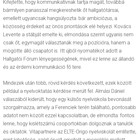
Kifejtette, hogy kommunikatívnak tartja magát, továbbá
bármilyen panasszal megkereshetik őt hallgatótársai,
emellett ugyancsak hangsúlyozta: bár ambiciózus, a
közösség érdekeit az önös prioritások elé helyezi. Kovács
Levente a stábját emelte ki, elmondása szerint ugyanis nem
csak őt, egymagát választanák meg a pozícióra, hanem a
mögötte álló csapatot is. Itt újból nyomatékot adott a
Hallgatói Fórum lényegességének, mivel ez lenne az állandó
és az érdemi kommunikáció fő tere.
Mindezek után több, rövid kérdés következett, ezek között
például a nyelvoktatás kérdése merült fel. Almási Dániel
válaszából kiderült, hogy egy külsős nyelviskola bevonását
szorgalmazza, amely a Ferenciek terén található, pontosabb
adatot nem közölt ezzel kapcsolatban, de elmondta: fontos
lenne, hogy kislétszámú csoportokban dolgoznak a tanulók
és oktatók. Vitapartnere az ELTE-Origo nyelviskolát említette,
mint lehetőség, azért érvelt emellett a megoldás mellett,