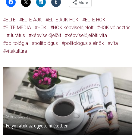
More
ELTE
ELTE ÁJK
ELTE ÁJK HÖK
ELTE HÖK
ELTE MÉDIA
HÖK
HÖK képviselőjelölt
HÖK választás
Jurátus
képviselőjelölt
képviselőjelölti vita
politológia
politológus
politológus alelnök
vita
vitakultúra
Előző bejegyzés
Folyóiratok az egyetemi életben