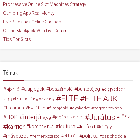
Progressive Online Slot Machines Strategy
Gambling App Real Money
Live Blackjack Online Casinos
Online Blackjack With Live Dealer
Tips For Slots
Témák
egyetem
ajánló
alapjogok
beszámoló
büntetőjog
ELTE
ELTE ÁJK
egészség
Egyetem tér
Erasmus
EU
film
filmajánló
gyakorlat
hogyan tovább
Jurátus
interjú
HÖK
jogászi karrier
JÖSz
jog
karrier
kultúra
koronavírus
külföld
külügy
művészet
politika
nemzetközi jog
oktatás
pszichológia