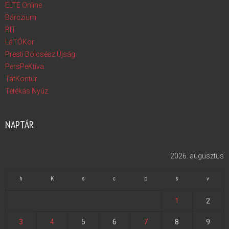
ELTE Online
Bárczium
BIT
LáTÓKör
Presti Bölcsész Újság
PersPeKtíva
TátKontúr
Tétékás Nyúz
NAPTÁR
2026. augusztus
h
K
s
c
p
s
v
1
2
3
4
5
6
7
8
9