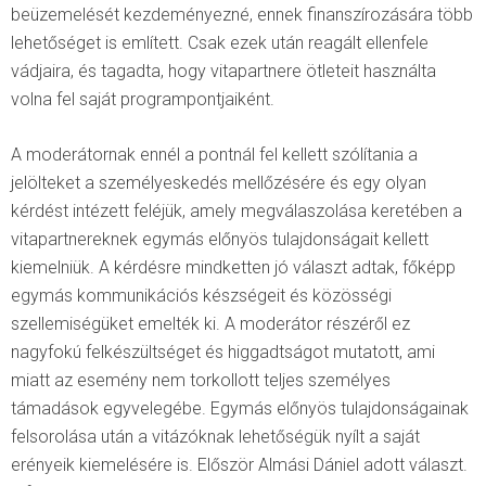
beüzemelését kezdeményezné, ennek finanszírozására több
lehetőséget is említett. Csak ezek után reagált ellenfele
vádjaira, és tagadta, hogy vitapartnere ötleteit használta
volna fel saját programpontjaiként.
A moderátornak ennél a pontnál fel kellett szólítania a
jelölteket a személyeskedés mellőzésére és egy olyan
kérdést intézett feléjük, amely megválaszolása keretében a
vitapartnereknek egymás előnyös tulajdonságait kellett
kiemelniük. A kérdésre mindketten jó választ adtak, főképp
egymás kommunikációs készségeit és közösségi
szellemiségüket emelték ki. A moderátor részéről ez
nagyfokú felkészültséget és higgadtságot mutatott, ami
miatt az esemény nem torkollott teljes személyes
támadások egyvelegébe. Egymás előnyös tulajdonságainak
felsorolása után a vitázóknak lehetőségük nyílt a saját
erényeik kiemelésére is. Először Almási Dániel adott választ.