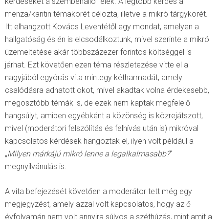
kérdéseket a szembenálló felek. A legtöbb kérdés a
menza/kantin témakörét célozta, illetve a mikró tárgykörét.
Itt elhangzott Kovács Leventétől egy mondat, amelyen a
hallgatóság és én is elcsodálkoztunk, mivel szerinte a mikró
üzemeltetése akár többszázezer forintos költséggel is
járhat. Ezt követően ezen téma részletezése vitte el a
nagyjából egyórás vita mintegy kétharmadát, amely
csalódásra adhatott okot, mivel akadtak volna érdekesebb,
megosztóbb témák is, de ezek nem kaptak megfelelő
hangsúlyt, amiben egyébként a közönség is közrejátszott,
mivel (moderátori felszólítás és felhívás után is) mikróval
kapcsolatos kérdések hangoztak el, ilyen volt például a
„
Milyen márkájú mikró lenne a legalkalmasabb?
”
megnyilvánulás is.
A vita befejezését követően a moderátor tett még egy
megjegyzést, amely azzal volt kapcsolatos, hogy az ő
évfolyamán nem volt annyira súlyos a széthúzás, mint amit a