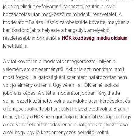
jelenleg elindult évfolyamnál tapasztal, ezután a rövid
hozzászólás után megköszönte mindenki részvételét. A
moderátort Balázs László záróbeszéde követte, melyben a
kari ösztöndíjakra helyezte a hangsúlyt, amelyekről
részletesebb információt a
HÖK közösségi média oldalain
lehet találni.
A vitát követően a moderátor megkérdezte, milyen a
véleményem az eseményről. Akkor is azt mondtam, amit
most fogok. Hallgatóságként szerintem határozottan nem
volt jó élmény ott lenni. Úgy vélem, a HÖK ennél sokkal
jobbra is képes. A vitát a moderátor jobban irányíthatta
volna, ezzel kiszűrhette volna az indokolatlan kérdéseket és
a fontosabbakra több hangsúlyt helyezhetett volna. Bízunk
benne, hogy a HÖK nem gondolja cikkünkről ez alapján, hogy
a szervezet elleni támadás lenne a hallgatók tájékoztatása
arról, hogy egy jó kezdeményezés beindítói voltak.