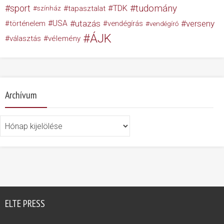
tudomány
sport
TDK
tapasztalat
színház
USA
utazás
verseny
történelem
vendégírás
vendégíró
ÁJK
választás
vélemény
Archívum
Archívum
ELTE PRESS