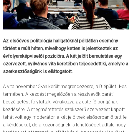
Az elsőéves politológia hallgatóknál példátlan esemény
történt a múlt héten, mivelhogy ketten is jelentkeztek az
évfolyamképviselői pozícióra. A két jelölt bemutatása egy
szervezett, nyilvános vita keretében teljesedett ki, amelyre a
szerkesztőségünk is ellátogatott.
A vita november 3-án került megrendezésre, a B épület II-es
termében. A kezdést megelőzően a résztvevők baráti
beszélgetést folytattak, várakozva az este fő pontjának
kezdésére. A megmérettetés szakszerű szervezést kapott,
tehát volt egy moderátor, a két jelöltnek elsősorban ő tett fel
a kérdéseket, de a közönségnek is lehetőséget adtak, hogy