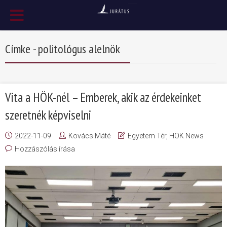
Címke - politológus alelnök
Vita a HÖK-nél – Emberek, akik az érdekeinket
szeretnék képviselni
2022-11-09
Kovács Máté
Egyetem Tér
,
HÖK News
Hozzászólás írása