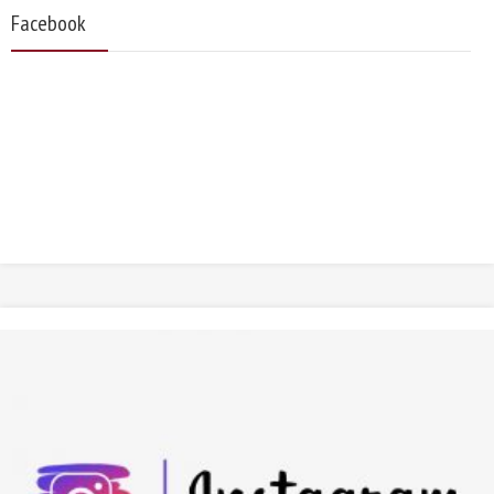
Facebook