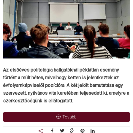
Az elsőéves politológia hallgatóknál példátlan esemény
történt a múlt héten, mivelhogy ketten is jelentkeztek az
évfolyamképviselői pozícióra. A két jelölt bemutatása egy
szervezett, nyilvános vita keretében teljesedett ki, amelyre a
szerkesztőségünk is ellátogatott.
Tovább