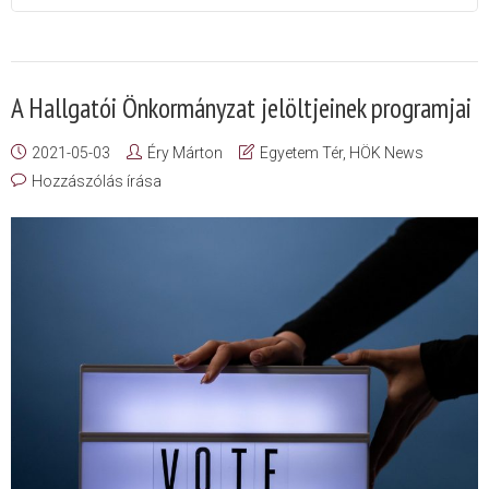
A Hallgatói Önkormányzat jelöltjeinek programjai
2021-05-03
Éry Márton
Egyetem Tér
,
HÖK News
Hozzászólás írása