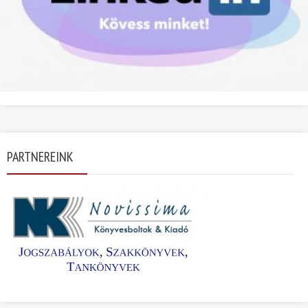
PARTNEREINK